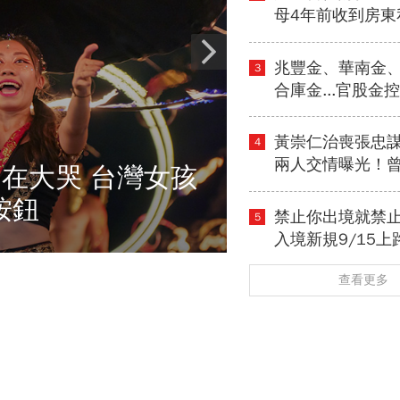
母4年前收到房東
「包租代管龍頭
危」：為何租約
兆豐金、華南金
3
越高？
合庫金...官股金
一表PK「價差填
何殖利率最高未
黃崇仁治喪張忠
4
兩人交情曝光！曾說
在大哭 台灣女孩
是老大：力積電
按鈕
我！遺屬發聲「
禁止你出境就禁
5
股」
入境新規9/15
小心「有去無回」
查看更多
特別注意：前例