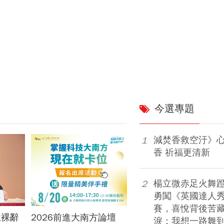
今選專題
減焚香救空汙》
1
香 祈福更清新
楊立微赤足火舞
2
勇闖《英國達人
賽，喜悅背後苦藏
仁裸辭
2026前進大南方論壇
高股息抗跌王選誰？台
淚：我想一路舞到