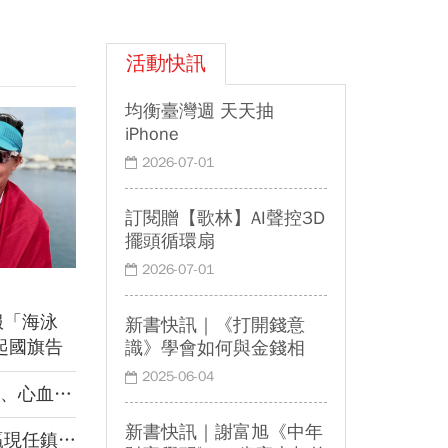
車遇3挑戰 專家籲合理調整票價
美科技巨頭AI變現考驗 台廠再穩
5年？
活動快訊
均衡臺灣週 天天抽
iPhone
2026-07-01
訂閱贈【歌林】AI聲控3D
擺頭循環扇
2026-07-01
服「海泳
新書快訊｜《打開錢意
起國旗告
識》學會如何與金錢相
處，才能真正體現富足
自台灣！
2025-06-04
管疾病！
新書快訊｜謝富旭《中年
麼做到的？