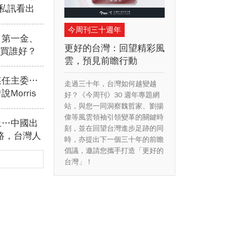
私訊看出
岌岌可
今周刊三十週年
越多，風險
、第一金、
更好的台灣：回望精彩風
控買誰好？
雲，預見前瞻行動
息力」，為
必划算
謀任主委…
走過三十年，台灣如何越變越
Morris
好？《今周刊》30 週年專題網
能活都他幫
站，與您一同洞察魏哲家、劉揚
偉等風雲領袖引領變革的關鍵時
明年定要配
止…中國出
刻，並在回望台灣進步足跡的同
上路，台灣人
時，亦提出下一個三十年的前瞻
？4種職業
倡議，邀請您攜手打造「更好的
在這
台灣」！