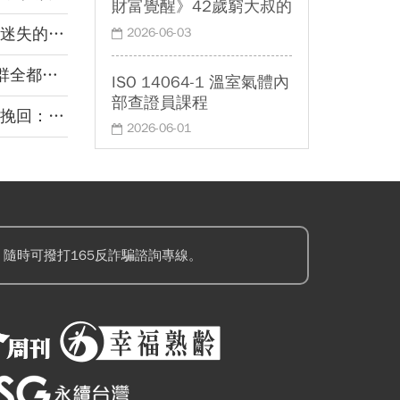
財富覺醒》42歲窮大叔的
翻身筆記
式野生活｜
2026-06-03
都回來
ISO 14064-1 溫室氣體內
部查證員課程
的，就夠了
2026-06-01
隨時可撥打165反詐騙諮詢專線。