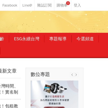
0
齡
ESG永續台灣
專題報導
今選頻道
最新文章
數位專題
會台灣時間、
爐！實名制
日期、售票
/太陽全來了
機！包租教