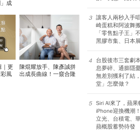
創」成
股7月跌6％，它竟逆勢
漲4％...
讓客人兩秒入手
3
崎蛋糕和阿波舞
「零售點子王」
黑膠市集、日本
台股後市三套劇
4
輯｜更
陳焜耀放手、陳彥誠拼
包租教母4年前收房東私
息夢碎、通膨隱
精彩風
出成長曲線！一窺合隆
訊看出「包租代管龍頭
無差別獲利了結
動
毛廠接班學
岌岌可危」
堂」怎麼做？
Siri AI來了，
5
iPhone迎換機
立光、台積電、華
蘋概股蓄勢待發