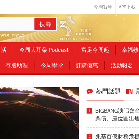
搜尋
0878
00940
生活
今周大耳朵 Podcast
富足今周起
幸福熟
存股助理
今周學堂
訂購優惠
活動報名
熱門話題
BIGBANG演唱
1
票價、座位圖出
台北高雄4場搶票
平台…GD/大聲
兆基百億財務危
2