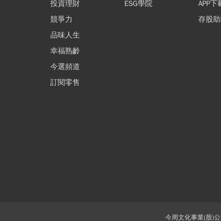
投資理財
ESG學院
APP下
享居室內設計 | 走進一
「一式」報價單貓膩
克服心魔：下跌恐懼
維持完美人設，反倒搞
競爭力
存股助
個彷彿會 呼吸的家
小心裝修蟑螂！
上漲過早停利，長期
砸升級的可能性，丟掉
司法視角下的裝修糾
克服心魔：下跌恐懼
別再死守舊人設，開掛
品味人生
資不是每天看股價，
「偶包」，用「打怪心
案
上漲過早停利，長期
當變形者才出色！甩掉
避免裝修糾紛 預防勝
勤勞無法變有錢！建
別再死守舊人設，開掛
是定期看生意
態」解鎖學習目標
資不是每天看股價，
僵化的「做自己」，用
治療
正確的財務系統，學
當變形者才出色！甩掉
幸福熟齡
我要購買
我要購買
我要購買
我要購買
是定期看生意
「隨機應變」解鎖職涯
讓台股與美股同時為
僵化的「做自己」，用
今選頻道
工作的雙主場優勢
「隨機應變」解鎖職涯
訂閱
訂閱
訂閱
訂閱
訂閱零售
今周文化事業(股)公司