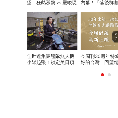
文？誰是賺
望：狂熱漲勢 vs 嚴峻現
內幕！「落後群
實
最後稻草？
、拿鐵傷心
佳世達集團艦隊無人機
今周刊30週年特
醫早上9點前
小隊起飛！鎖定美日頂
好的台灣：回望
級客戶切入
雲，預見前瞻行