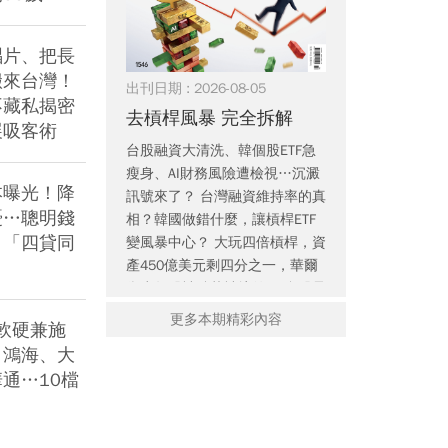
法公開：0050搭這「越
獲利輸給柏文？誰是賺
望：
簡單越賺」
錢金雞母
實
唱片、把長
搬來台灣！
出刊日期 : 2026-08-05
不藏私揭密
去槓桿風暴 完全拆解
展吸客術
台股融資大清洗、韓個股ETF急
瘦身、AI財務風險遭檢視…沉澱
本曝光！降
訊號來了？ 台灣融資維持率的真
2026高股息ETF推薦：3
早餐吃可頌、拿鐵傷心
佳世
憂…聰明錢
相？韓國做錯什麼，讓槓桿ETF
大優點比較分析，這樣
臟？心臟名醫早上9點前
小隊
，「四貸同
變風暴中心？ 大玩四倍槓桿，資
買就對了！
不做5件事
級客
產450億美元剩四分之一，華爾
街少年股神跌落神壇啟示 台股暴
跌暴漲後，三大名家口袋強勢
更多本期精彩內容
蘋果軟硬兼施
股、大盤高低點預測 商品獲利被
潮！鴻海、大
行銷吃光，愛迪達股價暴跌18%
通…10檔
FIFA主席勾川普家族搞公司化，
遭國際足壇抵制 史上最賺世足賽
後 兩大驚奇翻車現場 高鐵迎新