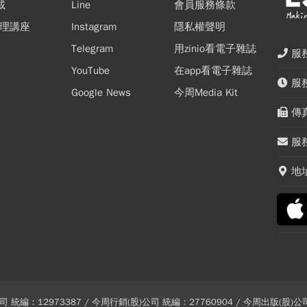
載
Line
會員服務條款
多
、
理講座
Instagram
隱私權聲明
投
紛
、
Telegram
用zinio看電子雜誌
而
投
於
立
服務
而
會
YouTube
在app看電子雜誌
你
服務
Google News
今周Media Kit
傳真
服務
地
 統編：12973387 / 今周行銷(股)公司 統編：27760904 / 今周出版(股)公司