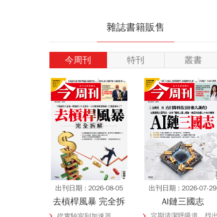
傳承95年，以研究為主
【桃園地產今觀
導的投資工程師
入了解桃園房市
雜誌書籍販售
動態
今周刊
特刊
叢書
【創新企業家的一天】
商品期信ETF｜
｜新世代行動工作者
管理第一堂課
出刊日期 : 2026-08-05
出刊日期 : 2026-07-29
去槓桿風暴 完全拆
AI鏈三國志
解
定期清潔呼吸道、找
從實驗室到加速器