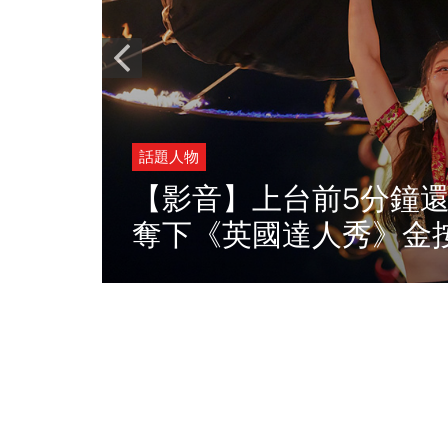
界聖母
話題人物
自台
【影音】上台前5分鐘還
奪下《英國達人秀》金