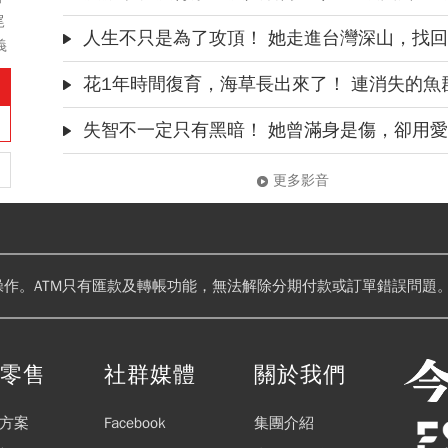
病
尾
人生不只是為了攻頂！ 她走進台灣深山，找回迷失的自己｜柯
當
視
義
國
高
花1年時間復育，海草長出來了！ 連消失的魚群全
檢
失智不一定只有黑暗！ 她曾滿身是傷，卻用愛挽回：只要先生是快樂
更多影音
操作。ATM只有匯款及轉帳功能，無法解除分期付款或訂單錯誤問題。
閱零售
社群媒體
關於我們
方案
Facebook
集團介紹