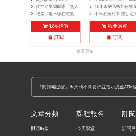
可治療特徵 有助控制
佳世達集團艦隊「無人
16年未解舊帳如何收
情 反覆咳痰好不了 
機小隊起飛」！投資新
市場將以更高標準檢
吃素，但不像在吃素
不只看殖利率 重新定
心是支氣管擴張症
創擎壤、翔隆，總座親
侯西峰東山再起 重掌
收益來源 八檔主動式
我要購買
我要購買
督軍養大精兵：鎖定美
揚的爭議與挑戰
股息ETF 配息策略體
日頂級客戶切入
訂閱
訂閱
查看更多
「防詐騙提醒」今周刊不會要求並指示您至ATM
文章分類
課程報名
訂
財經時事
今周學堂
訂閱戶