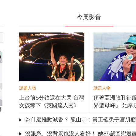
點】深
更好的台灣：回望精彩
的最新
風雲，預見前瞻行動
今周影音
投資風險
卓見匯聚 捕捉機遇
話題人物
話題人物
上台前5分鐘還在大哭 台灣
頂著亞洲臉孔征
女孩奪下《英國達人秀》
界聖母峰」 她舉
金按鈕
訴全世界：我來
為什麼推動減香？ 龍山寺：員工罹患子宮肌瘤、心血
沒派系、沒背景也沒人看好！ 她35歲回鄉選贏現任鎮長 怎
出