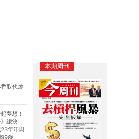
本期周刊
心香取代燒
蹬起夢想！
秀》總決
23年汗與
小資族勝率最高ETF配置
世界健身-KY營收大勝，
20
99歲