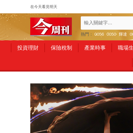
在今天看見明天
熱門：
0056
0050
輝達
0
投資理財
保險稅制
產業時事
職場