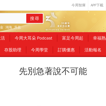
搜尋
金
鴻海
升息
生活
今周大耳朵 Podcast
富足今周起
幸福熟
存股助理
今周學堂
訂購優惠
活動報名
先別急著說不可能