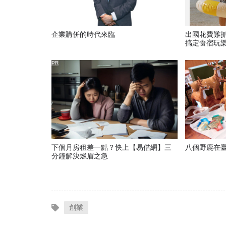
企業購併的時代來臨
出國花費難
搞定食宿玩
PR
下個月房租差一點？快上【易借網】三
八個野鹿在臺
分鐘解決燃眉之急
創業