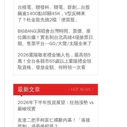
台積電、聯發科、聯電、群創...台股
飆逾1400點叩關45K，V型反轉來
了？杜金龍先挑2檔「便當股」
BIGBANG演唱會台灣時間、票價、座
位圖出爐！實名制台北高雄4場搶票日
期、售票平台…GD/大聲/太陽全來了
2026重陽敬老禮金懶人包，最高領5
萬！全台各縣市65歲以上重陽禮金領
取資格、發放金額、何時領一次看
最新文章
/ HOT NEWS /
2026年下半年投資展望：狂熱漲勢 vs
嚴峻現實
友達二把手柯富仁裸辭內幕！「落後
群創」成最後稻草？