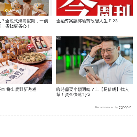
抓？全包式海島假期，一價
金融弊案讓郭瑜芳改變人生 P.23
樂，省錢更省心！
PR
東 拼出鹿野新遊程
臨時需要小額週轉？上【易借網】找人
幫！資金快速到位
Recommended by