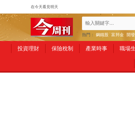
在今天看見明天
熱門：
鋼鐵股
富邦金
開發
投資理財
保險稅制
產業時事
職場