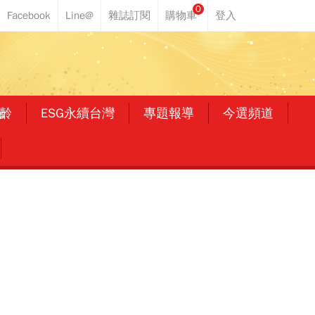
0
齡
ESG永續台灣
專題報導
今選頻道