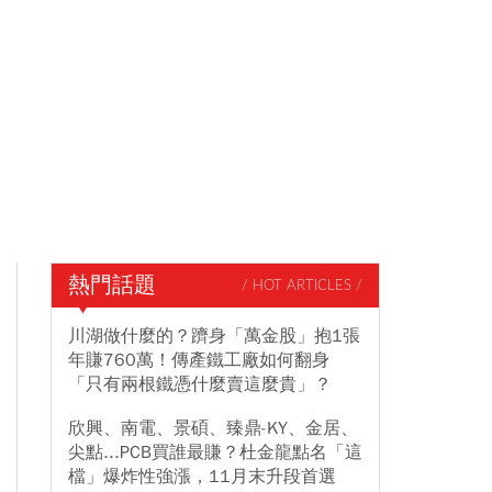
熱門話題
/ HOT ARTICLES /
川湖做什麼的？躋身「萬金股」抱1張
年賺760萬！傳產鐵工廠如何翻身
「只有兩根鐵憑什麼賣這麼貴」？
欣興、南電、景碩、臻鼎-KY、金居、
尖點...PCB買誰最賺？杜金龍點名「這
檔」爆炸性強漲，11月末升段首選