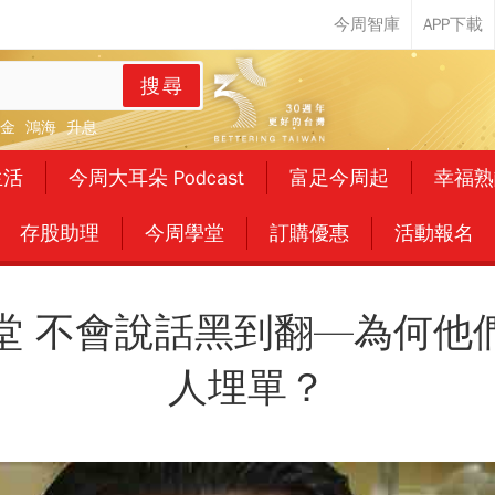
搜尋
金
鴻海
升息
生活
今周大耳朵 Podcast
富足今周起
幸福熟
存股助理
今周學堂
訂購優惠
活動報名
堂 不會說話黑到翻—為何他
人埋單？