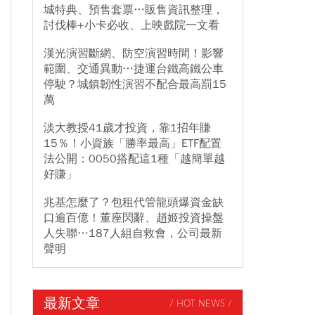
城特典、預售套票…販售資訊整理，
討伐棒+小卡必收、上映戲院一文看
漢光演習斷網、防空演習時間！影響
範圍、交通異動…捷運台鐵高鐵公車
停駛？城鎮韌性演習不配合最高罰15
萬
淡大教授41歲才投資，靠1招年賺
15％！小資族「勝率最高」ETF配置
法公開：0050搭配這1種「越簡單越
好賺」
兆基怎麼了？包租代管龍頭爆資金缺
口逾百億！董座閃辭、趙姬投資操盤
人失聯…187人組自救會，公司最新
聲明
最新文章
/ HOT NEWS /