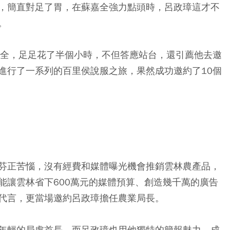
，簡直對足了胃，在蘇嘉全強力點頭時，呂政璋這才不
。
嘉全，足足花了半個小時，不但答應站台，還引薦他去邀
進行了一系列的百里侯說服之旅，果然成功邀約了10個
芬正苦惱，沒有經費和媒體曝光機會推銷雲林農產品，
能讓雲林省下600萬元的媒體預算、創造幾千萬的廣告
代言，更當場邀約呂政璋擔任農業局長。
年輕的局處首長，而呂政璋也用他獨特的簡報魅力，成