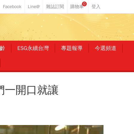
0
齡
ESG永續台灣
專題報導
今選頻道
們一開口就讓