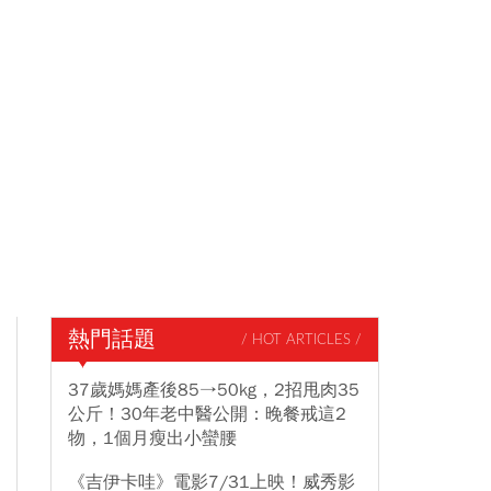
熱門話題
/ HOT ARTICLES /
37歲媽媽產後85→50kg，2招甩肉35
公斤！30年老中醫公開：晚餐戒這2
物，1個月瘦出小蠻腰
《吉伊卡哇》電影7/31上映！威秀影