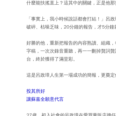
什麼能扶搖直上？這其中的關鍵，正是他那
「事實上，我小時候說話都會打結！」呂政
破碎、枯噪乏味，20分鐘的報告，才5分
好勝的他，重新把報告的內容熟讀、組織，
字稿，一次次錄音重聽，再一一刪掉贅詞贅
台，終於獲得了滿堂彩。
這是呂政璋人生第一場成功的簡報，更奠定
投其所好
讓蘇嘉全願意代言
27歲，初入社會的呂政璋在愛買量販店擔