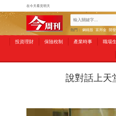
在今天看見明天
熱門：
鋼鐵股
富邦金
開發
投資理財
保險稅制
產業時事
職場
說對話上天