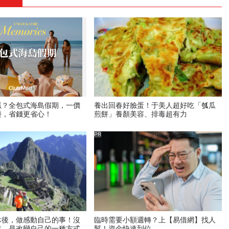
抓？全包式海島假期，一價
養出回春好臉蛋！于美人超好吃「瓠瓜
樂，省錢更省心！
煎餅」養顏美容、排毒超有力
PR
休後，做感動自己的事！沒
臨時需要小額週轉？上【易借網】找人
述，是改變自己的一種方式
幫！資金快速到位