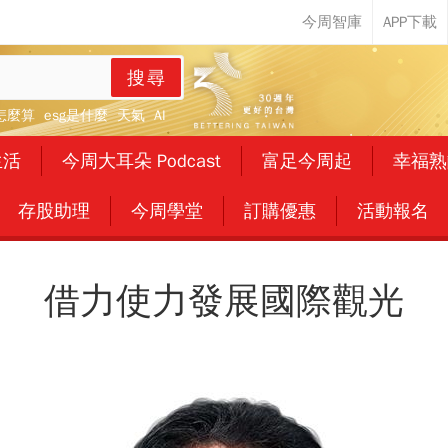
搜尋
怎麼算
esg是什麼
天氣
AI
生活
今周大耳朵 Podcast
富足今周起
幸福熟
存股助理
今周學堂
訂購優惠
活動報名
借力使力發展國際觀光