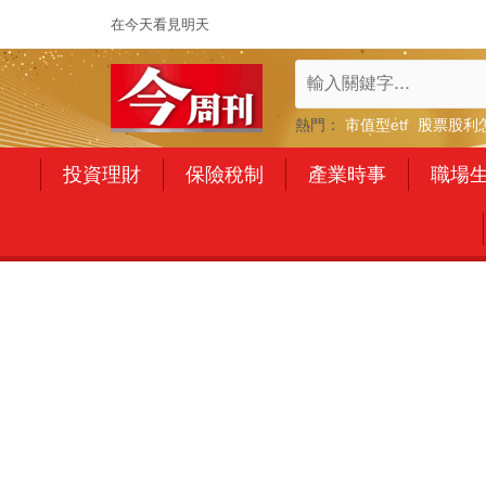
在今天看見明天
熱門：
市值型etf
股票股利
投資理財
保險稅制
產業時事
職場