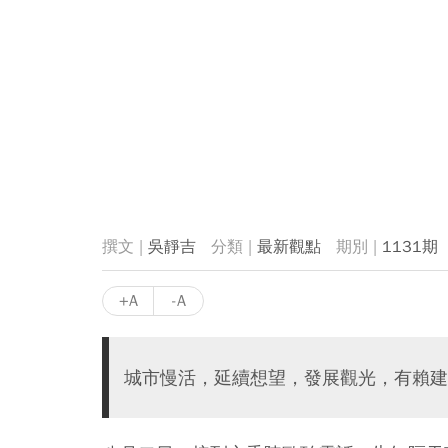
吳靜吉
最新觀點
1131期
+A
-A
城市慢活，延續想望，發展觀光，有賴建