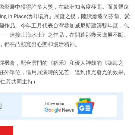
際影展中獲得許多大獎，在歐洲知名度極高。而黃聲遠
g in Place活出場所」展覽之後，陸續應邀至芬蘭、愛
蘭作品。今年五月代表台灣參加威尼斯建築雙年展，包
——連接山海水土》之作品，在開幕那幾天邀展不斷。
，都在凸顯寬容心態和慢活精神。
握機會，配合雲門的《稻禾》和優人神鼓的《聽海之
駐外單位，借用展演時的光芒，達到借光發光的效果。
李仁芳共同主持）