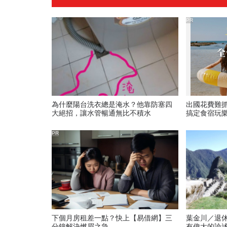
PR
為什麼陽台洗衣總是淹水？他靠防塞四
出國花費難
大絕招，讓水管暢通無比不積水
搞定食宿玩
PR
下個月房租差一點？快上【易借網】三
葉金川／退
分鐘解決燃眉之急
有偉大的論