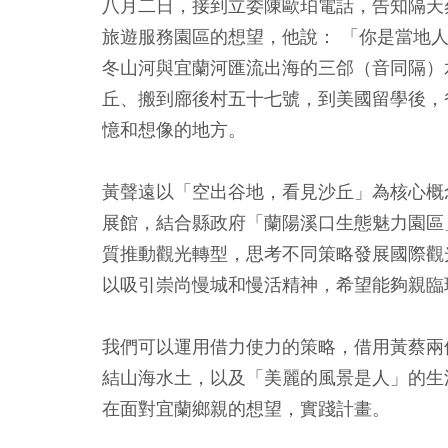
八月二日，接到立委陳歐珀電話，告知隔天
旅遊服務園區的想望，他說： 「你是當地
冬山河與宜蘭河匯流出海的三郃（音同隔）
丘、搬到廍後村五十七號，到美國留學後，
憶和想像的地方。
黃聲遠以「空出谷地，看見沙丘」為核心概
展館，結合縣政府「蘭陽溪口生態魅力園區
質推動觀光轉型，思考不同策略發展國際觀
以吸引崇尚慢城和慢活精神，希望能夠親臨
我們可以運用借力使力的策略，借用黃蔡兩
結山海水土，以及「美麗的風景是人」的生
在面對宜蘭鄉親的想望，實踐計畫。