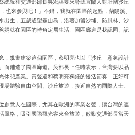
蔡總統和交通部部長吳宏謀要來聆聽宜蘭人對壯圍沙丘
人，也來參與吧！」不錯，我就在園區的起點，蘭陽溪、
水出生，五歲遙望龜山島，沿著加留沙埔、防風林、沙
爸媽就在園區的轉角定居生活。園區廊道是我認同、記
念，規畫建築這個園區，蔡明亮也以「沙丘」意象設計
」而鋪造了園區廊道。吳部長上任時表示，台灣要以品
光休憩產業。黃聲遠和蔡明亮獨鍾的慢活節奏，正好可
現場體驗自由空間、沙丘旅遊，接近自然的國際人士。
位創意人在國際，尤其在歐洲的專業名聲，讓台灣的連
活風格，吸引國際觀光客來台旅遊，啟動交通部長當天