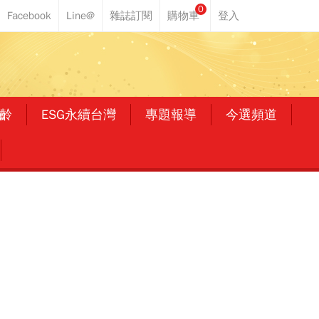
0
齡
ESG永續台灣
專題報導
今選頻道