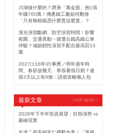
川湖做什麼的？躋身「萬金股」抱1張
年賺760萬！傳產鐵工廠如何翻身
「只有兩根鐵憑什麼賣這麼貴」？
漢光演習斷網、防空演習時間！影響
範圍、交通異動…捷運台鐵高鐵公車
停駛？城鎮韌性演習不配合最高罰15
萬
2027(116年)行事曆／明年過年時
間、春節放幾天、寒假暑假日期？連
假3天以上有9個：請假攻略懶人包
最新文章
/ HOT NEWS /
2026年下半年投資展望：狂熱漲勢 vs
嚴峻現實
友達二把手柯富仁裸辭內幕！「落後