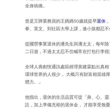
全身病痛。
曾是王牌業務員的王媽媽50歲就提早
退休
，
拳、英文、到社區大學上課，連小孩都忍不
從國營事業退休的潘先生與潘太太，每年除
二日遊，不過太太忍不住喊常在打包行李很
全球人壽創悅通訊處區經理黃建霖點出真相
環球世界的人很少， 大概只有財富相當雄
體力。」
他指出，退休的生活品質可從「身、心、靈
託，加上準備充裕的退休金， 才能享受無