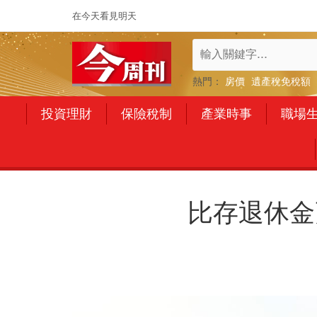
在今天看見明天
熱門：
房價
遺產稅免稅額
投資理財
保險稅制
產業時事
職場
比存退休金