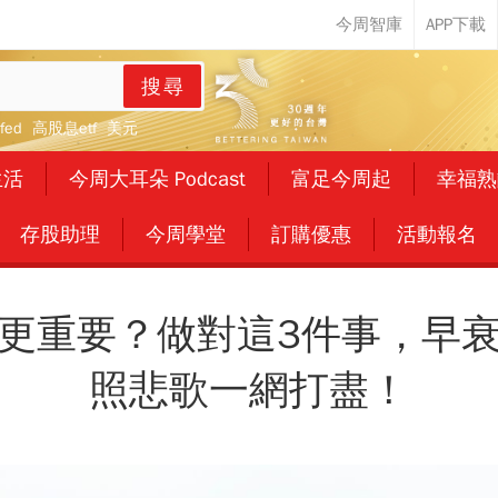
搜尋
fed
高股息etf
美元
生活
今周大耳朵 Podcast
富足今周起
幸福熟
存股助理
今周學堂
訂購優惠
活動報名
更重要？做對這3件事，早
照悲歌一網打盡！