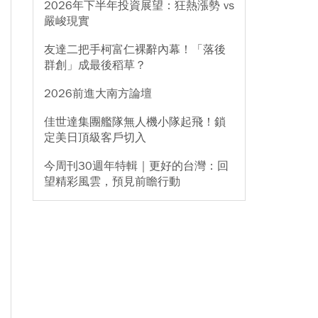
2026年下半年投資展望：狂熱漲勢 vs
嚴峻現實
友達二把手柯富仁裸辭內幕！「落後
群創」成最後稻草？
2026前進大南方論壇
佳世達集團艦隊無人機小隊起飛！鎖
定美日頂級客戶切入
今周刊30週年特輯｜更好的台灣：回
望精彩風雲，預見前瞻行動