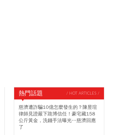
熱門話題
/ HOT ARTICLES /
慈濟遭詐騙10億怎麼發生的？陳昱瑄
律師見證嚴下跪博信任！豪宅藏158
公斤黃金，洗錢手法曝光…慈濟回應
了