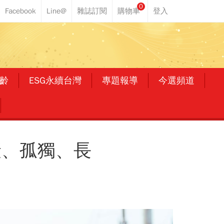
0
齡
ESG永續台灣
專題報導
今選頻道
衰、孤獨、長