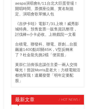
aespa演唱會8/11台北大巨蛋登場！
開唱時間、票價座位圖、實名制規
定、演唱會歌單懶人包
《吉伊卡哇》電影7/31上映！威秀影
城特典、預售套票…販售資訊整理，
討伐棒+小卡必收、上映戲院一文看
台積電、聯發科、聯電、群創...台股
飆逾1400點叩關45K，V型反轉來
了？杜金龍先挑2檔「便當股」
黃崇仁治喪張忠謀任主委…兩人交情
曝光！曾說Morris是老大：力積電能活
都他幫我！遺屬發聲「明年定要配
股」
最新文章
/ HOT NEWS /