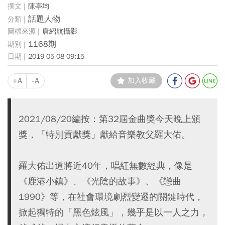
陳亭均
話題人物
唐紹航攝影
1168期
2019-05-08 09:15
+A
-A
加入收藏
2021/08/20編按：第32屆金曲獎今天晚上頒
獎，「特別貢獻獎」獻給音樂教父羅大佑。
羅大佑出道將近40年，唱紅無數經典，像是
《鹿港小鎮》、《光陰的故事》、《戀曲
1990》等，在社會環境劇烈變遷的關鍵時代，
掀起獨特的「黑色炫風」，幾乎是以一人之力，