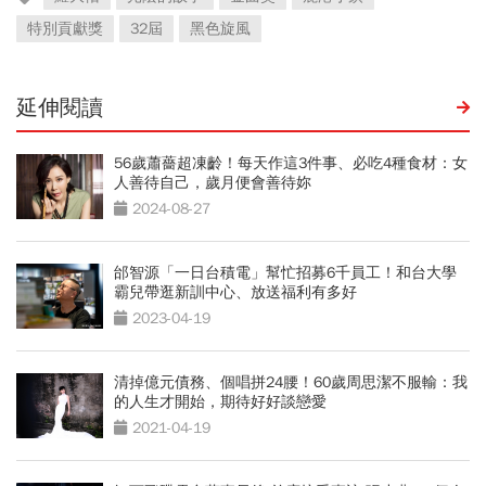
特別貢獻獎
32屆
黑色旋風
延伸閱讀
56歲蕭薔超凍齡！每天作這3件事、必吃4種食材：女
人善待自己，歲月便會善待妳
2024-08-27
邰智源「一日台積電」幫忙招募6千員工！和台大學
霸兒帶逛新訓中心、放送福利有多好
2023-04-19
清掉億元債務、個唱拼24腰！60歲周思潔不服輸：我
的人生才開始，期待好好談戀愛
2021-04-19