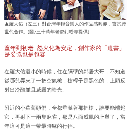
▲羅大佑（左三）對台灣年輕音樂人的作品感興趣，嘗試跨
世代合作。(圖/三十萬年老虎鉗粉專提供)
童年到初老 怒火化為安定，創作家的「遺書」
是妥協也是包容
在羅大佑還小的時候，住在隔壁的鄰居大哥，不知道
從哪兒弄來了一把空氣槍，槍桿子是黑色的，上頭反
射出冷酷並且威嚴的暗光。
附近的小蘿蔔頭們，全都垂涎著那把槍，誰要能端起
它，再射下一兩隻麻雀，那是八面威風的壯舉了，當
年這可是這一帶最時髦的行徑。