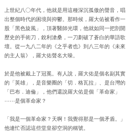
上世紀八○年代，他就是用這種深沉孤傲的聲音，唱
出整個時代的困境與抑鬱。那時候，羅大佑被看作一
股「黑色旋風」，頂著醫師光環，他就如同一把剖開
歷史的手術刀，銳利滄桑，一刀劃破了蒼白的華語歌
壇。從一九八二年的《之乎者也》到八三年的《未來
的主人翁》，羅大佑聲名大噪。
於是他被戴上了冠冕。有人說，羅大佑是個名副其實
的「英雄」，是音樂圈的「切．格瓦拉」、是台灣的
「巴布．迪倫」，他們還說羅大佑是個「革命家」
⋯⋯是個革命家？
「我是一個革命家？天啊！我覺得那是一個矛盾。」
他連忙否認這些堂皇卻空洞的稱號。