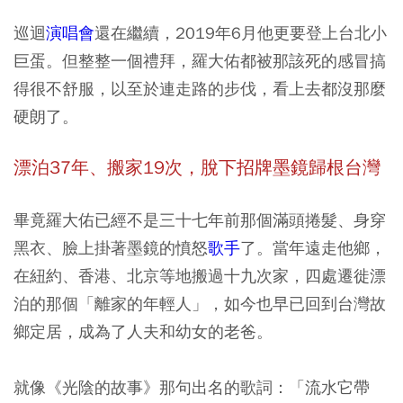
巡迴
演唱會
還在繼續，2019年6月他更要登上台北小
巨蛋。但整整一個禮拜，羅大佑都被那該死的感冒搞
得很不舒服，以至於連走路的步伐，看上去都沒那麼
硬朗了。
漂泊37年、搬家19次，脫下招牌墨鏡歸根台灣
畢竟羅大佑已經不是三十七年前那個滿頭捲髮、身穿
黑衣、臉上掛著墨鏡的憤怒
歌手
了。當年遠走他鄉，
在紐約、香港、北京等地搬過十九次家，四處遷徙漂
泊的那個「離家的年輕人」，如今也早已回到台灣故
鄉定居，成為了人夫和幼女的老爸。
就像《光陰的故事》那句出名的歌詞：「流水它帶