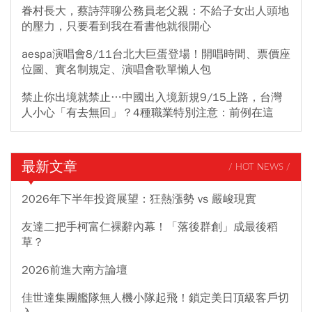
眷村長大，蔡詩萍聊公務員老父親：不給子女出人頭地
的壓力，只要看到我在看書他就很開心
aespa演唱會8/11台北大巨蛋登場！開唱時間、票價座
位圖、實名制規定、演唱會歌單懶人包
禁止你出境就禁止…中國出入境新規9/15上路，台灣
人小心「有去無回」？4種職業特別注意：前例在這
最新文章
/ HOT NEWS /
2026年下半年投資展望：狂熱漲勢 vs 嚴峻現實
友達二把手柯富仁裸辭內幕！「落後群創」成最後稻
草？
2026前進大南方論壇
佳世達集團艦隊無人機小隊起飛！鎖定美日頂級客戶切