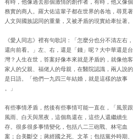
有時，他像過去那個激情的創作者，有時，他又像個
務實的商人。羅大佑這輩子都在世界的各地，尋覓著
人文與國族認同的重量，又被矛盾的現實給牽扯著。
《愛人同志》裡有句歌詞：「怎麼分也分不清左右，
還向前看。」左、右，還是「錢」呢？大中華還是台
灣？人生在世，答案好像本來就是矛盾的，就像他客
家人的父親、福佬人的母親，在醫院認識，兩人說的
是日語。「他們一九四三年結婚，就是這樣的故事
。」
有些事情矛盾，然後有些事情可能一直在，「風景跟
風雨、白天與黑夜，這個島還在，這些人還繼續生
存。很多很多事情變化，包括八二三砲戰、林宅血
案；台美斷交；蔣經國之死、文革；包括黨外時期、