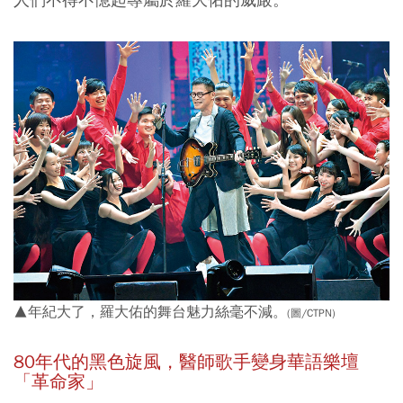
▲年紀大了，羅大佑的舞台魅力絲毫不減。
(圖/CTPN)
80年代的黑色旋風，醫師歌手變身華語樂壇
「革命家」