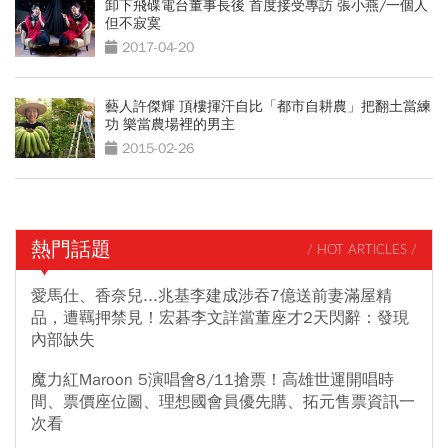
卸下飛碟電台董事長後 首度接受專訪 張小燕/一個人
但不寂寞
2017-04-20
藝人許傑輝 頂樓揮汗自比「都市自耕農」把翻土當練
功 樂當農場裡的男主
2015-02-26
熱門話題
/ HOT ARTICLES /
愛馬仕、香奈兒...兆基李建成涉吞7億送前妻滿屋精
品，遭羈押禁見！宏碁李文詳當董座才2天閃辭：發現
內部缺失
魔力紅Maroon 5演唱會8/11搶票！高雄世運開唱時
間、票價座位圖、理想國會員優先購、拓元售票資訊一
次看