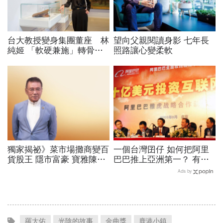
台大教授變身集團董座 林
望向父親閱讀身影 七年長
純姬 「軟硬兼施」轉骨老
照路讓心變柔軟
企業
獨家揭祕》菜市場攤商變百
一個台灣囝仔 如何把阿里
貨股王 隱市富豪 寶雅陳建
巴巴推上亞洲第一？ 有
造
他，才有阿里巴巴
Ads by
羅大佑
光陰的故事
金曲獎
鹿港小鎮