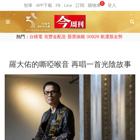
0
熱門：
台積電
兆豐金配息
股票抽籤
00929
航運股走勢
羅大佑的嘶啞喉音 再唱一首光陰故事