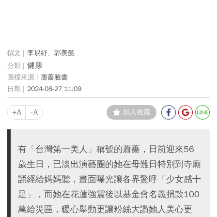
李易紓、郭美懿
健康
蕭薔臉書
2024-08-27 11:09
+A
-A
加入收藏
有「台灣第一美人」稱號的蕭薔，日前迎來56
歲生日，已淡出演藝圈的她在母難日特別到寺廟
誦經給媽媽聽，畫面曝光讓各界驚呼「少女感十
足」，而她在花蓮強震後以基金會名義捐款100
萬給災區，暖心舉動更讓粉絲大讚她人美心更