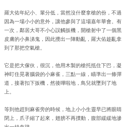
羅大佑年紀小、輩分低，當然沒什麼拿槍的份，不過
因為一場小小的意外，讓他參與了這場嘉年華會。有
一次，鄰居大哥不小心誤觸扳機，開槍射中了一個黑
皮膚的小鼻涕鬼，因此攪出一陣動亂，羅大佑趁亂拿
到了那把空氣槍。
它是把大傢伙，很沉，他用木製的槍托抵住下巴，凝
神盯住晃著腦袋的小麻雀，三點一線，瞄準出一條彈
道，接著扣下扳機，然後嘩啦地，鳥兒就墜到了地
上。
等到他趕到麻雀旁的時候，地上小小生靈早已將眼睛
閉上，爪子縮了起來，翅膀不再撲動，腹部緩緩地滲
出一絲血跡。