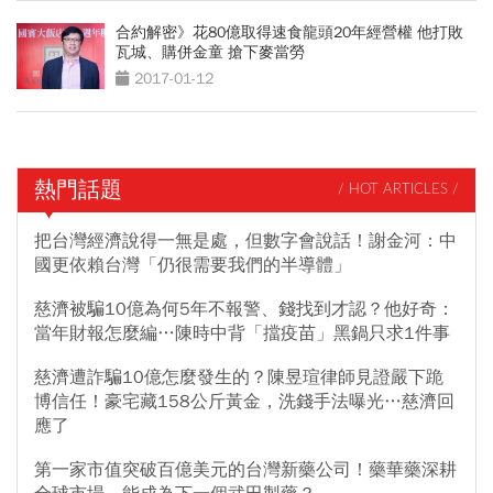
合約解密》花80億取得速食龍頭20年經營權 他打敗
瓦城、購併金童 搶下麥當勞
2017-01-12
熱門話題
/ HOT ARTICLES /
把台灣經濟說得一無是處，但數字會說話！謝金河：中
國更依賴台灣「仍很需要我們的半導體」
慈濟被騙10億為何5年不報警、錢找到才認？他好奇：
當年財報怎麼編…陳時中背「擋疫苗」黑鍋只求1件事
慈濟遭詐騙10億怎麼發生的？陳昱瑄律師見證嚴下跪
博信任！豪宅藏158公斤黃金，洗錢手法曝光…慈濟回
應了
第一家市值突破百億美元的台灣新藥公司！藥華藥深耕