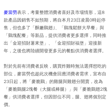
麥當勞
表示，考量整體消費者喜好及市場情形，這8
款產品因銷售不如預期，將自
本月23日凌晨0時起停
售
，但也多了「酥嫩鷄翅｣、「鷄塊鬆餅大早餐」與
「鷄塊配餐」等新品，提供消費者更多選擇，同時推
出「金迎招財薯來堡」、「金迎招財福堡」迎接新
年，之後也將陸續開發更多元的餐點供消費者選擇。
對於先前有消費者反映，購買炸雞時無法選擇想吃的
部位，麥當勞也趁此次機會回應消費者需求，宣布自
23日起，將「麥脆鷄」的雞腿與雞翅分開賣
，改為
「麥脆鷄腿2塊餐（大腿或棒腿）」與「麥脆鷄翅2塊
餐」供消費者選擇，但因部位不同，腿、翅將個別定
價。