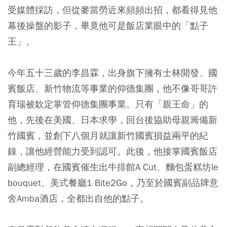
受媒體採訪，但從麥當勞近來頻頻出招，都看得見他
幕後操盤的影子，畢竟他可是飯店業眼中的「
點子
王
」。
今年五十三歲的李昌霖，出身旗下擁有士林開發、國
賓飯店、新竹物流等事業的仰德集團，
他不像哥哥許
育瑞被欽定掌管仰德集團事業。只有「親王命」的
他，先後在美國、日本求學，回台後協助母親籌備新
竹國賓，並創下八個月就讓新竹國賓損益兩平的紀
錄，讓他經營能力受到認可。
此後，他接掌國賓飯店
副總經理，在國賓催生出牛排館A Cut、麵包蛋糕坊le
bouquet、美式餐廳1 Bite2Go，乃至於國賓副品牌意
舍Amba酒店，全都出自他的點子。