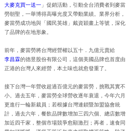
大麥克買一送一
」促銷活動，引動全台消費者到麥當
勞朝聖，一舉博得高曝光度又帶動業績。業界分析，
麥當勞成功地與「國民英雄」戴資穎畫上等號，深化
了品牌的在地形象。
前年，麥當勞將台灣經營權以五十．九億元賣給
李昌霖
的德昱股份有限公司，這個美國品牌也首度由
正港的台灣人來經營，本土味也就愈發重了。
接下台灣一年營收超過百億元的麥當勞，挑戰其實不
小。
過去五年，麥當勞全球營收逐年衰退，
今年六月
更進行一輪新裁員；若根據台灣連鎖暨加盟協會統
計，
過去六年，餐飲品牌數增加三四六個、總店數增
加近四千家，整個市場競爭愈顯激烈；
再者，
速食同