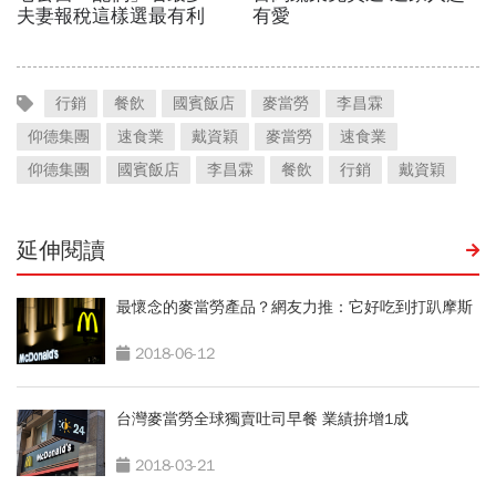
行銷
餐飲
國賓飯店
麥當勞
李昌霖
仰德集團
速食業
戴資穎
麥當勞
速食業
仰德集團
國賓飯店
李昌霖
餐飲
行銷
戴資穎
延伸閱讀
最懷念的麥當勞產品？網友力推：它好吃到打趴摩斯
2018-06-12
台灣麥當勞全球獨賣吐司早餐 業績拚增1成
2018-03-21