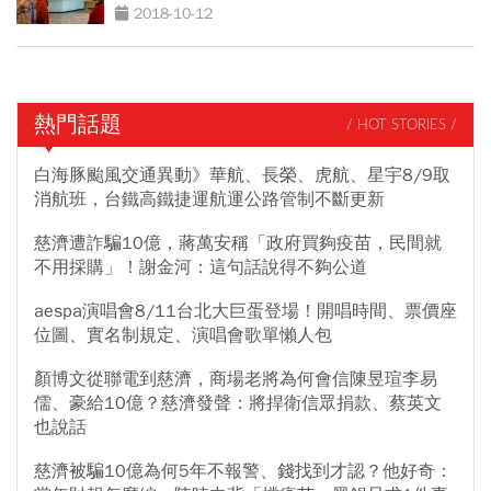
2018-10-12
熱門話題
/ HOT STORIES /
白海豚颱風交通異動》華航、長榮、虎航、星宇8/9取
消航班，台鐵高鐵捷運航運公路管制不斷更新
慈濟遭詐騙10億，蔣萬安稱「政府買夠疫苗，民間就
不用採購」！謝金河：這句話說得不夠公道
aespa演唱會8/11台北大巨蛋登場！開唱時間、票價座
位圖、實名制規定、演唱會歌單懶人包
顏博文從聯電到慈濟，商場老將為何會信陳昱瑄李易
儒、豪給10億？慈濟發聲：將捍衛信眾捐款、蔡英文
也說話
慈濟被騙10億為何5年不報警、錢找到才認？他好奇：