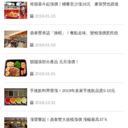
肯德基今起漲價！桶餐至少漲16元 麥當勞也跟進
2019-01-15
鼎泰豐承認「換蝦」！餐點走味、變相漲價惹民怨
2019-01-02
鬍鬚張部分產品 元旦漲價！
2019-01-01
手搖飲料齊聲漲！2019年多家手搖飲品貴5-10元
2018-12-31
漲聲響起！鼎泰豐大規模漲價 漲幅最高37％