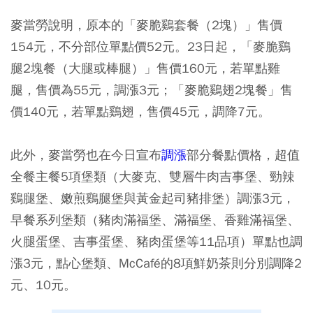
麥當勞說明，原本的「麥脆鷄套餐（2塊）」售價
154元，不分部位單點價52元。23日起，「麥脆鷄
腿2塊餐（大腿或棒腿）」售價160元，若單點雞
腿，售價為55元，調漲3元；「麥脆鷄翅2塊餐」售
價140元，若單點鷄翅，售價45元，調降7元。
此外，麥當勞也在今日宣布
調漲
部分餐點價格
，超值
全餐主餐5項堡類（大麥克、雙層牛肉吉事堡、勁辣
鷄腿堡、嫩煎鷄腿堡與黃金起司豬排堡）調漲3元，
早餐系列堡類（豬肉滿福堡、滿福堡、香雞滿福堡、
火腿蛋堡、吉事蛋堡、豬肉蛋堡等11品項）單點也調
漲3元，點心堡類、McCafé的8項鮮奶茶則分別調降2
元、10元。