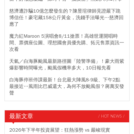
慈濟遭詐騙10億怎麼發生的？陳昱瑄律師見證嚴下跪
博信任！豪宅藏158公斤黃金，洗錢手法曝光…慈濟回
應了
魔力紅Maroon 5演唱會8/11搶票！高雄世運開唱時
間、票價座位圖、理想國會員優先購、拓元售票資訊一
次看
天氣／白海豚颱風最新路徑圖「陸警準備」！豪大雨紫
爆影響時間曝光，颱風假機率多大，10日報先看
白海豚停班停課最新！台北最大陣風8-9級、下午2點
最接近…風雨比巴威還大，為何不放颱風假？蔣萬安發
聲
最新文章
/ HOT NEWS /
2026年下半年投資展望：狂熱漲勢 vs 嚴峻現實