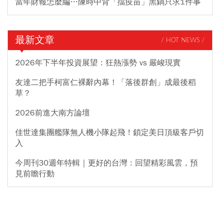
當年財報怎麼編…陳時中背「擋疫苗」黑鍋只求1件事
最新文章
/ HOT NEWS /
2026年下半年投資展望：狂熱漲勢 vs 嚴峻現實
友達二把手柯富仁裸辭內幕！「落後群創」成最後稻
草？
2026前進大南方論壇
佳世達集團艦隊無人機小隊起飛！鎖定美日頂級客戶切
入
今周刊30週年特輯｜更好的台灣：回望精彩風雲，預
見前瞻行動