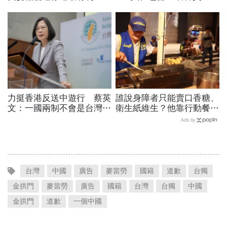
力挺香港反送中遊行 蔡英
誰說身障者只能賣口香糖、
文：一國兩制不會是台灣人
衛生紙維生？他靠行動餐車
的選項
一圓廚師夢
Ads by
台灣
中國
廣告
麥當勞
國籍
道歉
台獨
金拱門
麥當勞
廣告
國籍
台灣
台獨
中國
金拱門
道歉
一個中國