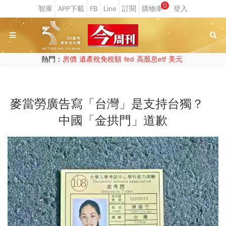
0
熱門：
房價
遺產稅免稅額
fed
高股息etf
美元
麥當勞廣告寫「台灣」是支持台獨？
中國「金拱門」道歉