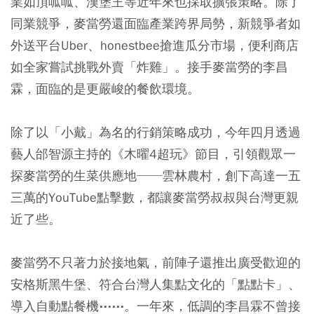
業如頂呱呱、漢堡王等近年來也採取擴張策略。
除了
同業競爭，麥當勞還面臨產業跨界局勢，
新競爭者如
外送平台Uber、honestbee搶進瓜分市場，便利商店
如全家嘗試挑戰外賣「炸雞」。
接手麥當勞的李昌
霖，面臨的是更嚴峻的餐飲環境。
除了以「小戴」為名的行銷策略成功，今年四月透過
藝人邰智源主持的《木曜4超玩》節目，引領觀眾一
探麥當勞的生菜供應地──雲林農村，創下高達一五
三萬的YouTube點擊數，都讓麥當勞叔叔與台灣更親
近了些。
麥當勞不只著力於接地氣，前陣子還推出廣受歡迎的
安格斯黑牛堡、符合台灣人集點文化的「點點卡」、
導入自動點餐機⋯⋯。
一年來，低調的李昌霖不曾接