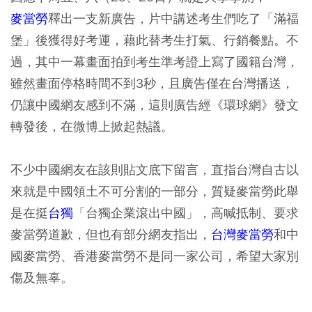
麥當勞
釋出一支新廣告，片中講述考生們吃了「滿福
堡」後獲得好考運，藉此替考生打氣、行銷餐點。不
過，其中一幕畫面拍到考生準考證上寫了
國籍台灣
，
雖然畫面停格時間不到3秒，且廣告僅在台灣播送，
仍讓中國網友感到不滿，這則廣告經《環球網》發文
轉發後，在微博上掀起熱議。
不少中國網友在該則貼文底下留言，直指台灣自古以
來就是中國領土不可分割的一部分，質疑麥當勞此舉
是在挺
台獨
「台獨企業滾出中國」，高喊
抵制
、要求
麥當勞道歉，但也有部分網友指出，
台灣麥當勞
和中
國麥當勞、香港麥當勞不是同一家公司，希望大家別
傷及無辜。