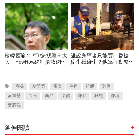
商品
麥當勞
漲價
停售
雞腿
雞翅
麥當勞
停售
商品
漲價
雞腿
雞翅
雞塊
麥脆雞
延伸閱讀