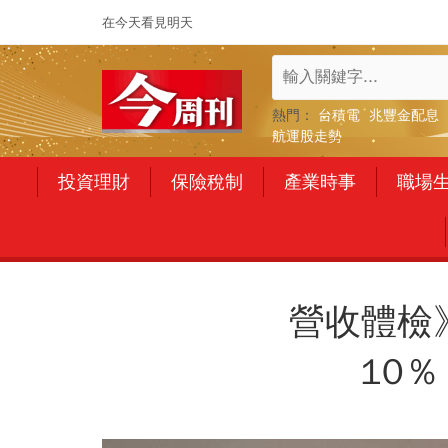
在今天看見明天
熱門：
台積電
兆豐金配息
航運股走勢
投資理財
保險稅制
產業時事
職場
營收體檢
10