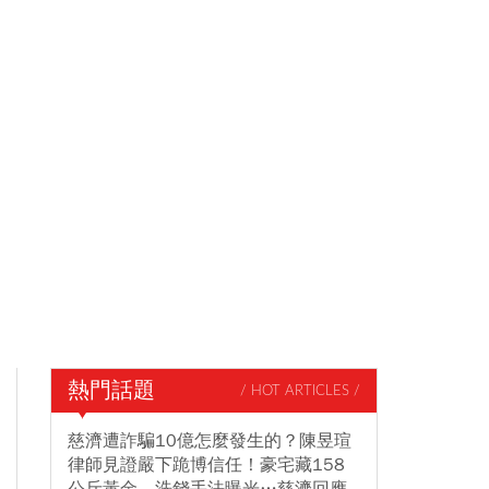
熱門話題
/ HOT ARTICLES /
慈濟遭詐騙10億怎麼發生的？陳昱瑄
律師見證嚴下跪博信任！豪宅藏158