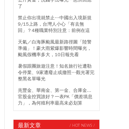
公斤黃金，洗錢手法曝光…慈濟回應
了
禁止你出境就禁止…中國出入境新規
9/15上路，台灣人小心「有去無
回」？4種職業特別注意：前例在這
天氣／白海豚颱風最新路徑圖「陸警
準備」！豪大雨紫爆影響時間曝光，
颱風假機率多大，10日報先看
暑假跟團旅遊注意！知名旅行社遭勒
令停業、9家遭廢止或撤照…觀光署完
整黑名單曝光
兆豐金、華南金、第一金、合庫金...
官股金控買誰好？一表PK「價差填息
力」，為何殖利率最高未必划算
最新文章
/ HOT NEWS /