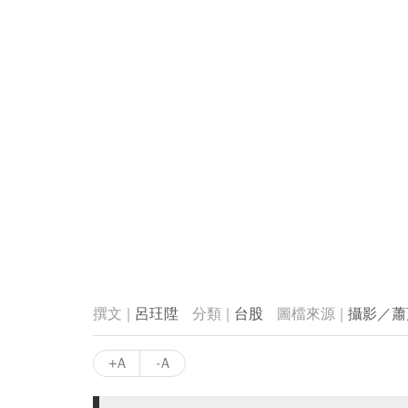
呂玨陞
台股
攝影／蕭
+A
-A