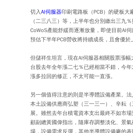
切入
AI伺服器
印刷電路板（PCB）的硬板大
（二三八三）等，上半年也分別繳出三九％
CoWoS產能舒緩而逐漸放量，即使目前A
預估下半年PCB營收將持續成長，且會優於
但儲祥生坦言，現在AI伺服器相關股票漲
台股去年全年漲二七％已經相當不錯，今年
漲多拉回的修正，不太可能一直漲。
另一個值得注意的則是半導體設備產業。法
本土設備供應商弘塑（三一三一）、辛耘（
展。雖然去年台積電資本支出最終不如市場預
顧副總黃國偉指出，隨庫存調整淡化、景氣
場，設備需求反彈，其他半導體設備廠的表