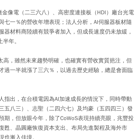
廠金像電（二三六八）、高密度連接板（HDI）廠台光電
與七一％的營收年增表現；法人分析，AI伺服器板材隨
I伺服器材料商陸續有競爭者加入，但成長速度仍未放緩，
上半年。
幅太高，雖然未來趨勢明確，也確實有營收實質挹注，但
才過一半就漲了三六％，以過去歷史經驗，總是會面臨
人指出，在台積電因為AI加速成長的情況下，同時帶動
三五八三）、志聖（二四六七）及均豪（五四四三）發
期，但放眼今年，除了CoWoS表現持續亮眼，兆豐投
復甦、晶圓廠恢復資本支出、布局先進製程及海外市
現也漸入佳境。