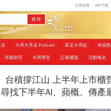
搜尋
股票抽籤
00929
生活
今周大耳朵 Podcast
富足今周起
幸福熟
存股助理
今周學堂
訂購優惠
活動報名
》台積撐江山 上半年上市櫃
％ 尋找下半年AI、蘋概、傳產