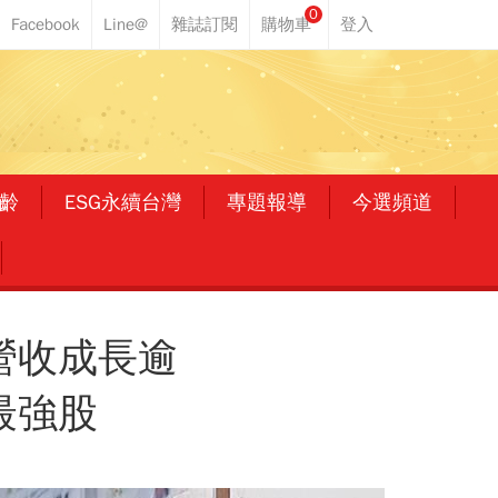
0
齡
ESG永續台灣
專題報導
今選頻道
營收成長逾
最強股