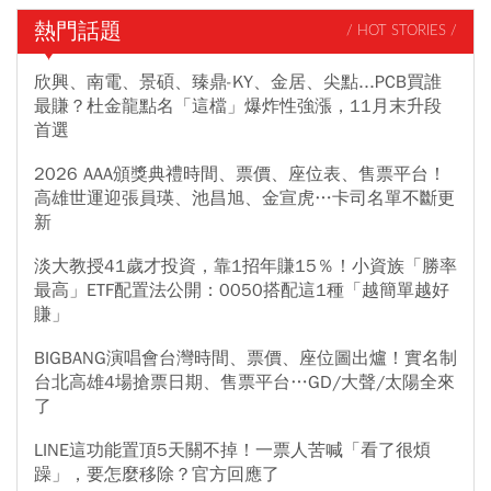
熱門話題
/ HOT STORIES /
欣興、南電、景碩、臻鼎-KY、金居、尖點...PCB買誰
最賺？杜金龍點名「這檔」爆炸性強漲，11月末升段
首選
2026 AAA頒獎典禮時間、票價、座位表、售票平台！
高雄世運迎張員瑛、池昌旭、金宣虎…卡司名單不斷更
新
淡大教授41歲才投資，靠1招年賺15％！小資族「勝率
最高」ETF配置法公開：0050搭配這1種「越簡單越好
賺」
BIGBANG演唱會台灣時間、票價、座位圖出爐！實名制
台北高雄4場搶票日期、售票平台…GD/大聲/太陽全來
了
LINE這功能置頂5天關不掉！一票人苦喊「看了很煩
躁」，要怎麼移除？官方回應了