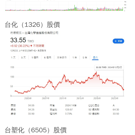
台化（1326）股價
台塑化（6505）股價