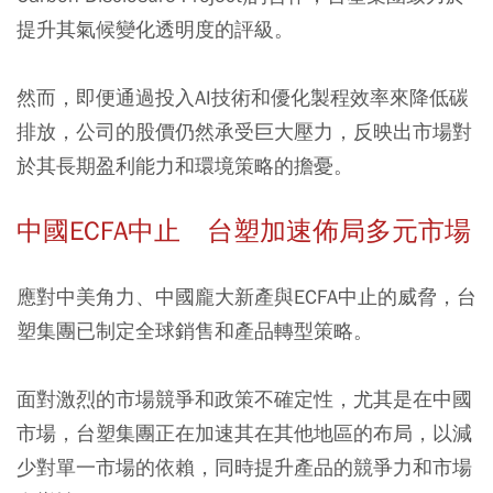
提升其氣候變化透明度的評級。
然而，即便通過投入AI技術和優化製程效率來降低碳
排放，公司的股價仍然承受巨大壓力，反映出市場對
於其長期盈利能力和環境策略的擔憂。
中國ECFA中止 台塑加速佈局多元市場
應對中美角力、中國龐大新產與ECFA中止的威脅，台
塑集團已制定全球銷售和產品轉型策略。
面對激烈的市場競爭和政策不確定性，尤其是在中國
市場，台塑集團正在加速其在其他地區的布局，以減
少對單一市場的依賴，同時提升產品的競爭力和市場