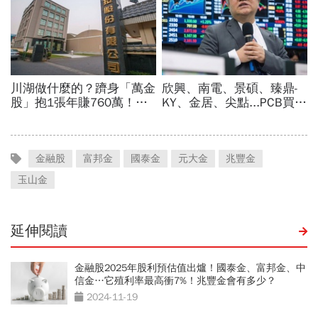
金融股
富邦金
國泰金
元大金
兆豐金
玉山金
延伸閱讀
金融股2025年股利預估值出爐！國泰金、富邦金、中
信金…它殖利率最高衝7%！兆豐金會有多少？
2024-11-19