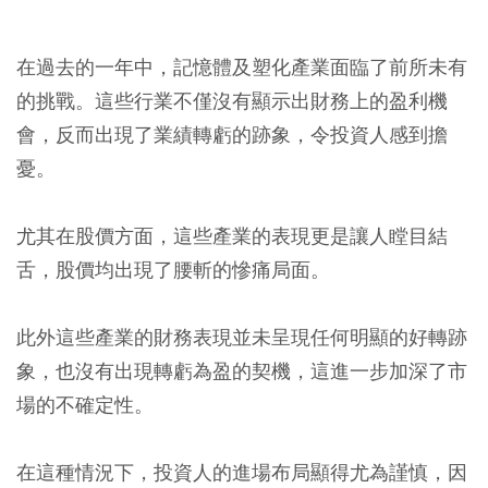
在過去的一年中，
記憶體及塑化產業面臨了前所未有
的挑戰。這些行業不僅沒有顯示出財務上的盈利機
會，反而出現了業績轉虧的跡象，令投資人感到擔
憂
。
尤其在股價方面，這些產業的表現更是讓人瞠目結
舌，股價均出現了腰斬的慘痛局面。
此外這些產業的財務表現並未呈現任何明顯的好轉跡
象，也沒有出現轉虧為盈的契機，這進一步加深了市
場的不確定性。
在這種情況下，投資人的進場布局顯得尤為謹慎，因