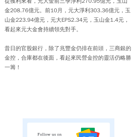
從獲利來看，元大金前三季淨利270.95億元，玉山
金208.76億元。前10月，元大淨利303.36億元，玉
山金223.94億元，元大EPS2.34元，玉山金1.4元，
看起來元大金會持續領先對手。
昔日的官股銀行，除了兆豐金仍排在前頭，三商銀的
金控，合庫都在後面，看起來民營金控的靈活仍略勝
一籌！