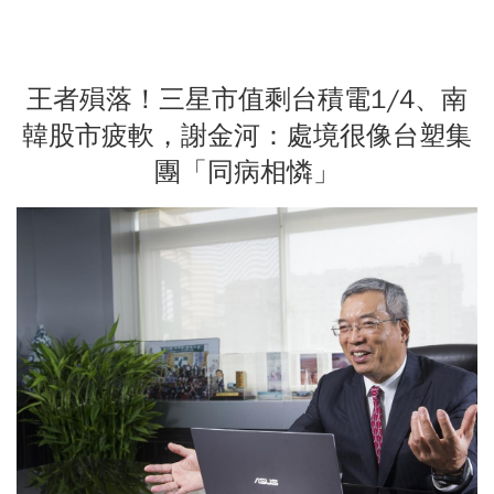
王者殞落！三星市值剩台積電1/4、南
韓股市疲軟，謝金河：處境很像台塑集
團「同病相憐」