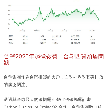
台灣2025年起徵碳費 台塑四寶頭痛問
題
台塑集團作為台灣排碳的大戶，面對外界對其碳排放
的廣泛關注。
透過與全球最大的碳揭露組織CDP(碳揭露計畫
Carbon Disclosure Project)的合作，台塑集團致力於