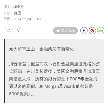
謝金河
台股
2024-11-20 11:43
+A
-A
加入收藏
元大超車玉山，金融業又有新變化！
川普勝選，他選前表示要對金融業過度嚴格的監
管鬆綁，在川普勝選後，美國金融股推升道瓊工
業指數大漲，所有的銀行都創下2008年金融海
嘯以來的高價。JP Morgan及Visa市值都超過
6000億美元。