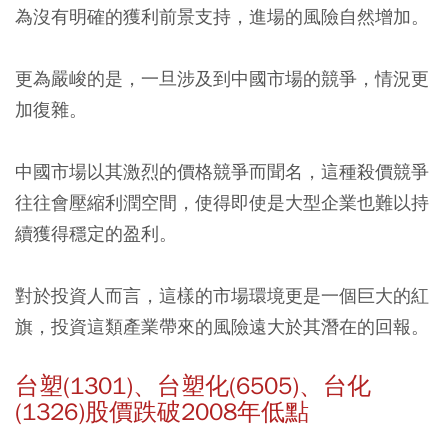
為沒有明確的獲利前景支持，進場的風險自然增加。
更為嚴峻的是，一旦涉及到中國市場的競爭，情況更
加復雜。
中國市場以其激烈的價格競爭而聞名，這種殺價競爭
往往會壓縮利潤空間，使得即使是大型企業也難以持
續獲得穩定的盈利。
對於投資人而言，這樣的市場環境更是一個巨大的紅
旗，投資這類產業帶來的風險遠大於其潛在的回報。
台塑(1301)、台塑化(6505)、台化
(1326)股價
跌破2008年低點