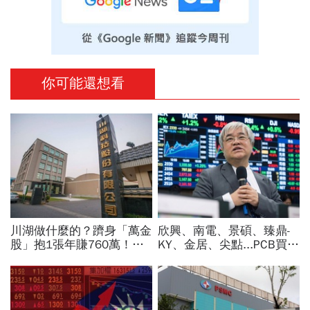
你可能還想看
川湖做什麼的？躋身「萬金
欣興、南電、景碩、臻鼎-
股」抱1張年賺760萬！傳
KY、金居、尖點...PCB買誰
產鐵工廠如何翻身「只有兩
最賺？杜金龍點名「這檔」
根鐵憑什麼賣這麼貴」？
11月末升段首選，V轉反彈
最快