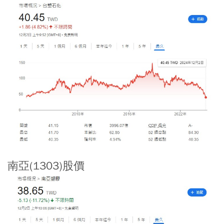
南亞(1303)股價