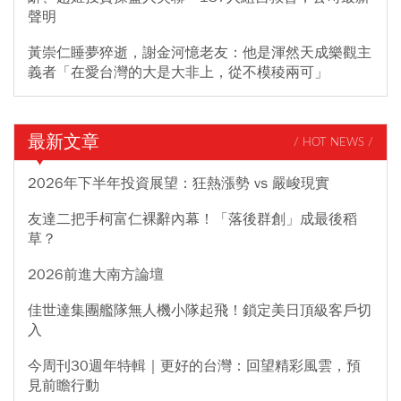
聲明
黃崇仁睡夢猝逝，謝金河憶老友：他是渾然天成樂觀主
義者「在愛台灣的大是大非上，從不模稜兩可」
最新文章
/ HOT NEWS /
2026年下半年投資展望：狂熱漲勢 vs 嚴峻現實
友達二把手柯富仁裸辭內幕！「落後群創」成最後稻
草？
2026前進大南方論壇
佳世達集團艦隊無人機小隊起飛！鎖定美日頂級客戶切
入
今周刊30週年特輯｜更好的台灣：回望精彩風雲，預
見前瞻行動