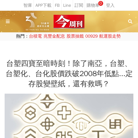
0
熱門：
台積電
兆豐金配息
股票抽籤
00929
航運股走勢
台塑四寶至暗時刻！除了南亞，台塑、
台塑化、台化股價跌破2008年低點...定
存股變壁紙，還有救嗎？