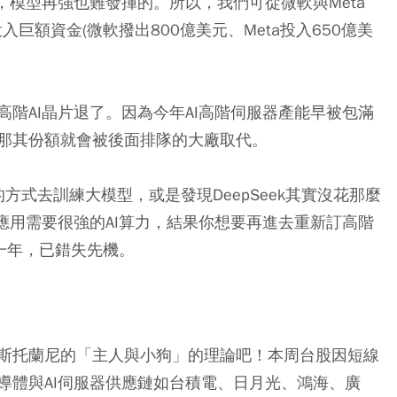
據，模型再強也難發揮的。
所以，我們可從微軟與Meta
投入巨額資金(微軟撥出800億美元、Meta投入650億美
階AI晶片退了。因為今年AI高階伺服器產能早被包滿
那其份額就會被後面排隊的大廠取代。
的方式去訓練大模型，或是發現DeepSeek其實沒花那麼
應用需要很強的AI算力，結果你想要再進去重新訂高階
排一年，已錯失先機。
斯托蘭尼的「主人與小狗」的理論吧！本周台股因短線
I半導體與AI伺服器供應鏈如台積電、日月光、鴻海、廣