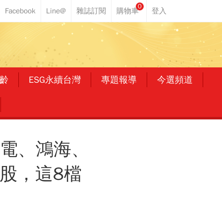
0
齡
ESG永續台灣
專題報導
今選頻道
積電、鴻海、
股，這8檔