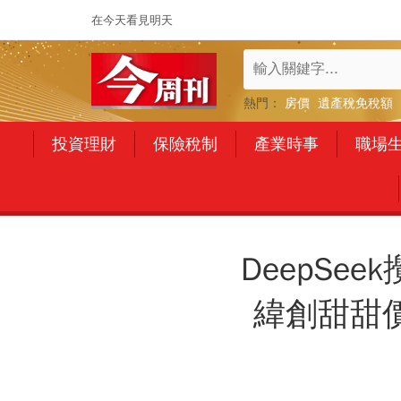
在今天看見明天
熱門：
房價
遺產稅免稅額
投資理財
保險稅制
產業時事
職場
DeepS
緯創甜甜