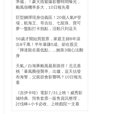
準備」！豪大雨紫爆影響時間曝光，
颱風假機率多大，10日報先看
巨型鋼彈現身信義區！20個人氣IP登
場，航海王、哥吉拉、七龍珠、寶可
夢…盤點打卡熱點，活動只到這天
56歲才開始買股票，家庭主婦8年滾
出8千萬！半年暴賺5成、卻在股災
「輝達殺在最低點」...她靠3個心法翻
身
天氣／白海豚颱風最新路徑！北北基
桃「暴風圈侵襲率」出爐，這天估發
布海警，父親節會影響嗎？10日報先
看
《吉伊卡哇》電影7/31上映！威秀影
城特典、預售套票…販售資訊整理，
討伐棒+小卡必收、上映戲院一文看