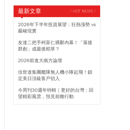
最新文章
/ HOT NEWS /
2026年下半年投資展望：狂熱漲勢 vs
嚴峻現實
友達二把手柯富仁裸辭內幕！「落後
群創」成最後稻草？
2026前進大南方論壇
佳世達集團艦隊無人機小隊起飛！鎖
定美日頂級客戶切入
今周刊30週年特輯｜更好的台灣：回
望精彩風雲，預見前瞻行動