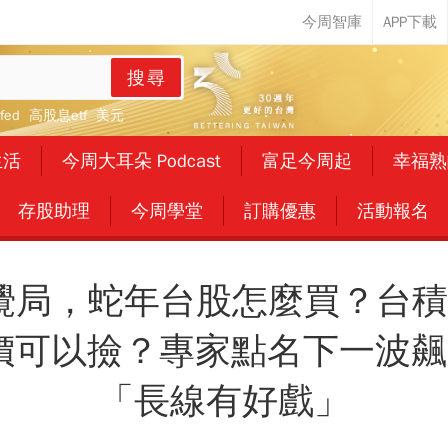
搜尋
fed
高股息etf
美元
生活
今周大耳朵 Podcast
富足今周起
幸福熟
存股助理
今周學堂
訂購優惠
活動報名
eek攪局，蛇年台股怎麼買？台
價可以撿？專家點名下一波飆
「長線有好戲」