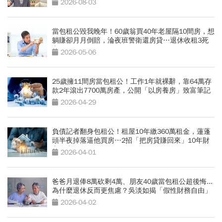
2026-08-03
當包租公毀我晚年！60歲翁買40年老屋隔10間房，想
躺賺卻月月倒賠，淪夜班警衛還房貸…退休收租3死
穴
2026-05-06
25歲擁11間房當包租公！工作1年就裸辭，靠64萬存
款2年滾出7700萬房產，公開「以房養房」致富筆記
2026-04-29
負債記者翻身包租公！租屋10年繳360萬租金，蓮蓬
頭半夜掉落逼他買房…2招「把房貸賺回來」10年財
富自由
2026-04-01
爸爸月退俸8萬砍剩4萬、朋友40歲當包租公超後悔...
為什麼退休反而更焦慮？吳淡如揭「假性財務自由」
5大危機
2026-04-02