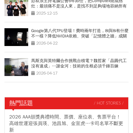
彭双浪主持電腦公會6年卸任，把Computex燒成熱
灶：最頭痛不是沒人來，是找不到足夠場地容納所有
人
2025-12-15
Google第八代TPU登場！費時兩年打造，8t與8i有什麼
不一樣？降低NVIDIA依賴、突破「記憶體之牆」成關
鍵
2026-04-22
馬斯克與英特爾合作挑戰台積電？魏哲家「晶圓代工
沒有速成」…謝金河：技術的生根必須千錘百鍊
2026-04-17
熱門話題
/ HOT STORIES /
2026 AAA頒獎典禮時間、票價、座位表、售票平台！
高雄世運迎張員瑛、池昌旭、金宣虎…卡司名單不斷更
新