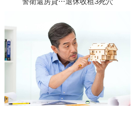
警衛還房貸…退休收租3死穴