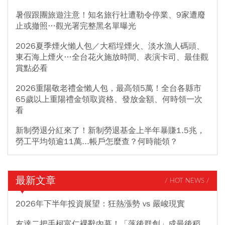
暑假跟團旅遊注意！知名旅行社遭勒令停業、9家遭廢
止或撤照…觀光署完整黑名單曝光
2026夏季煙火懶人包／大稻埕煙火、淡水漁人碼頭、
東石海上煙火…全台花火施放時間、表演卡司、最佳觀
賞點必看
2026重陽敬老禮金懶人包，最高領5萬！全台各縣市
65歲以上重陽禮金領取資格、發放金額、何時領一次
看
新制勞退分紅來了！新制勞退基金上半年暴賺1.5兆，
勞工平均領逾11萬...帳戶怎麼查？何時能領？
最新文章
/ HOT NEWS /
2026年下半年投資展望：狂熱漲勢 vs 嚴峻現實
友達二把手柯富仁裸辭內幕！「落後群創」成最後稻