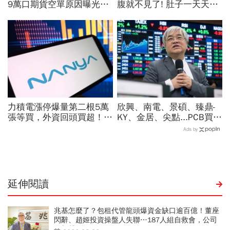
9萬口期貨空單原因曝光！
腹就不見了! 肚子一天天變
華邦電、南亞科...老手喊
小！
「快換9檔AI飆股」賺Q3大
行情
力積電漲停爆量第二根5萬
欣興、南電、景碩、臻鼎-
張等買，外資回頭買超！華
KY、金居、尖點...PCB買誰
邦電、南亞科、旺宏都狂飆
最賺？杜金龍點名「這檔」
Ads by
選誰：關鍵要看這數字
11月末升段首選，V轉反彈
最快
延伸閱讀
兆基怎麼了？包租代管龍頭爆資金缺口逾百億！董座
閃辭、趙姬投資操盤人失聯…187人組自救會，公司
最新聲明