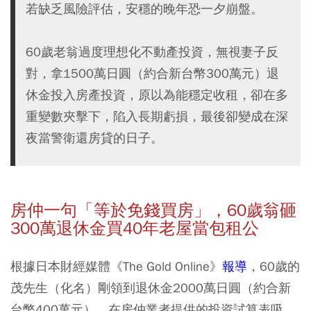
若缺乏風險評估，安穩的晚年恐一夕崩盤。
60歲老翁過度理想化不動產投資，無視妻子反
對，拿1500萬日圓（約合新台幣300萬元）退
休金投入房產投資，原以為能穩定收租，卻在多
重變數夾擊下，陷入長期虧損，最後卻變成在深
夜當警衛還房貸的日子。
房仲一句「等於免錢買房」，60
歲翁砸
300
萬退休金買40
年老屋當包租公
根據日本財經媒體《The Gold Online》
報導
，60歲的
茂先生（化名）剛領到退休金2000萬日圓（約合新
台幣400萬元），在房仲業者提供的投資試算表吸