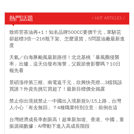
熱門話題
/ HOT ARTICLES /
致癌苦茶油再+1！知名品牌500CC要價千元，苯駢芘
卻超標3倍…216瓶下架、怎麼退貨，5問題油廠最新進
度
天氣／白海豚颱風最新路徑！北北基桃「暴風圈侵襲
率」出爐，這天估發布海警，父親節會影響嗎？10日
報先看
景碩漲停第三根、南電返千元，欣興快亮燈...3檔我該
買誰？外資先挑它買超了！最新目標價全揭露
禁止你出境就禁止…中國出入境新規9/15上路，台灣
人小心「有去無回」？4種職業特別注意：前例在這
台灣經濟成長率創新高！超車新加坡、香港、中國，童
振源揭數據：AI帶動下進入高成長階段