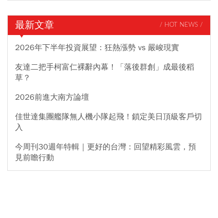
最新文章
/ HOT NEWS /
2026年下半年投資展望：狂熱漲勢 vs 嚴峻現實
友達二把手柯富仁裸辭內幕！「落後群創」成最後稻
草？
2026前進大南方論壇
佳世達集團艦隊無人機小隊起飛！鎖定美日頂級客戶切
入
今周刊30週年特輯｜更好的台灣：回望精彩風雲，預
見前瞻行動