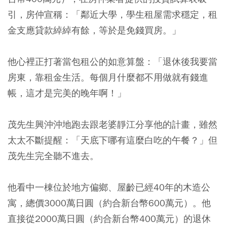
引，
房仲宣稱：「鄰近大學，學生租屋需求穩定，租
金支應貸款綽綽有餘，等於是免錢買房。」
他心裡正打著當包租公的如意算盤：「退休後我要當
房東，靠租金生活。每個月什麼都不用做就有錢進
帳，這才是完美的晚年啊！」
茂先生興沖沖地跑去跟老婆靜江分享他的計畫，雖然
太太不斷提醒：「天底下哪有這麼白吃的午餐？」但
茂先生完全聽不進去。
他看中一棟位於地方偏鄉、屋齡已經40年的木造公
寓，總價3000萬日圓（約合新台幣600萬元）。他
直接從2000萬日圓（約合新台幣400萬元）的退休