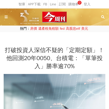
0
熱門：
房價
遺產稅免稅額
fed
高股息etf
美元
打破投資人深信不疑的「定期定額」！
他回測20年0050、台積電：「單筆投
入」勝率逾70%