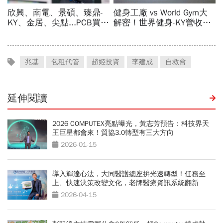
兆基
包租代管
趙姬投資
李建成
自救會
延伸閱讀
2026 COMPUTEX亮點曝光，黃志芳預告：科技界天
王巨星都會來！貿協3.0轉型有三大方向
2026-01-15
導入輝達心法，大同醫護總座拚光速轉型！任務至
上、快速決策改變文化，老牌醫療資訊系統翻新
2026-04-15