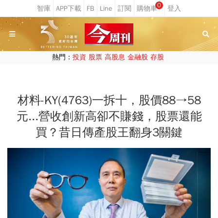
0
熱門：
投資
股票
高股息
金融股
存股
材料-KY(4763)一拆十，股價88→58
元...營收創新高卻不賺錢，股票還能
買？昔日傳產股王翻身3關鍵