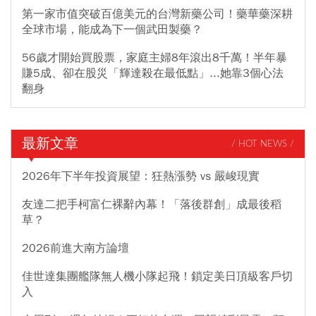
第一家市值突破百億美元的台灣新藥公司！藥華藥深耕
全球市場，能成為下一個武田製藥？
56歲才開始買股票，家庭主婦8年滾出8千萬！半年暴
賺5成、卻在股災「輝達殺在最低點」...她靠3個心法
翻身
最新文章
/ HOT NEWS /
2026年下半年投資展望：狂熱漲勢 vs 嚴峻現實
友達二把手柯富仁裸辭內幕！「落後群創」成最後稻
草？
2026前進大南方論壇
佳世達集團艦隊無人機小隊起飛！鎖定美日頂級客戶切
入