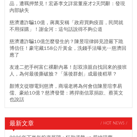
品，遭羈押禁見！宏碁李文詳當董座才2天閃辭：發現
內部缺失
慈濟遭詐騙10億，蔣萬安稱「政府買夠疫苗，民間就
不用採購」！謝金河：這句話說得不夠公道
慈濟遭詐騙10億怎麼發生的？陳昱瑄律師見證嚴下跪
博信任！豪宅藏158公斤黃金，洗錢手法曝光…慈濟回
應了
友達二把手柯富仁裸辭內幕！彭双浪親自找回來的接班
人，為何最後撕破臉？「落後群創」成最後稻草？
顏博文從聯電到慈濟，商場老將為何會信陳昱瑄李易
儒、豪給10億？慈濟發聲：將捍衛信眾捐款、蔡英文
也說話
最新文章
/ HOT NEWS /