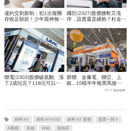
違約交割新制：犯1次擬圈
國巨(2327)股價腰斬又漲
存收足額款！少年股神無本
停，該賣還是續抱？杜金龍
當沖翻車、前7月飆百億…
預言重演華城狂飆走勢「解
違約交割後果「想貸款都
套時間曝光」！群創、南亞
難」
科也點名
聯電(2303)股價破底翻、漲
群聯、金像電、聯亞、上
了2成玩完？118元可以
銀...15檔半年報黑馬搶先
買？展望大好為何外資2天
卡位！分析師揭選股4指
Ads by
賣超5.7萬張，可能原因曝
標...真能複製鈺創、晶豪科
光
噴一波？
材料-KY
材料-KY4763
材料-KY 股價
股票一拆十
AI眼鏡
長絲
HNB
加熱菸