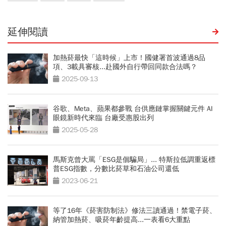
延伸閱讀
加熱菸最快「這時候」上市！國健署首波通過8品
項、3載具審核...赴國外自行帶回同款合法嗎？
2025-09-13
谷歌、Meta、蘋果都參戰 台供應鏈掌握關鍵元件 AI
眼鏡新時代來臨 台廠受惠股出列
2025-05-28
馬斯克曾大罵「ESG是個騙局」... 特斯拉低調重返標
普ESG指數，分數比菸草和石油公司還低
2023-06-21
等了16年《菸害防制法》修法三讀通過！禁電子菸、
納管加熱菸、吸菸年齡提高...一表看6大重點