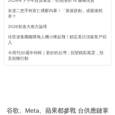
2026年下半年投資展望：狂熱漲勢 vs 嚴峻現實
友達二把手柯富仁裸辭內幕！「落後群創」成最後稻
草？
2026前進大南方論壇
佳世達集團艦隊無人機小隊起飛！鎖定美日頂級客戶切
入
今周刊30週年特輯｜更好的台灣：回望精彩風雲，預
見前瞻行動
谷歌、Meta、蘋果都參戰 台供應鏈掌