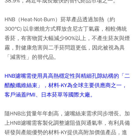
38.9%，為近年成長最快的替代菸品市場之一。
HNB（Heat-Not-Burn）菸草產品透過加熱（約
300°C) 以非燃燒方式釋放含尼古丁氣霧，相較傳統
香菸，有害物質大幅減少90%以上，不產生菸灰與煙
霧，對健康危害與二手菸問題更低，因此被視為具
「減害性」的替代品。
HNB濾嘴需使用具高熱穩定性與精細孔隙結構的「二
醋酸纖維絲束」，材料-KY為全球主要供應商之一，
客戶涵蓋PMI、日本菸草等國際大廠。
隨HNB出貨量年年創高，濾嘴絲束需求同步增長。加
上HNB濾嘴需客製化調整濾阻值與通氣率，有利具備
研發與產能優勢的材料-KY提供高附加價值產品，進