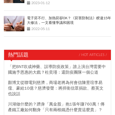
2023-01-12
電子菸不行、加熱菸卻OK？《菸害防制法》睽違15年
大修法，一文看懂爭議和困境
2022-05-11
熱門話題
/ HOT ARTICLES /
「把BNT吹成神藥、誤導防疫政策」誰上演台灣需要中
國施予恩惠的大戲？杜奕瑾：還防疫團隊一個公道
顏博文從聯電到慈濟，商場老將為何會信陳昱瑄李易
儒、豪給10億？慈濟發聲：將捍衛信眾捐款、蔡英文
也說話
川湖做什麼的？躋身「萬金股」抱1張年賺760萬！傳
產鐵工廠如何翻身「只有兩根鐵憑什麼賣這麼貴」？