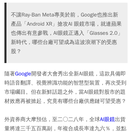
不讓Ray-Ban Meta專美於前，Google也推出新
產品「Android XR」搶攻AI 眼鏡市場，就連蘋果
也傳出有意參戰，AI眼鏡正邁入「Glasses 2.0」
新時代，哪些台廠可望成為這波浪潮下的受惠
股？
隨著
Google
開發者大會秀出全新AI眼鏡，這款具備即
時語音翻譯、視覺辨識功能的智慧型裝置，再次受到
市場矚目。但在新鮮話題之外，當AI眼鏡對股市的題
材效應再被掀起，究竟有哪些台廠供應鏈可望受惠？
外資券商大摩預估，至二○二八年，全球
AI眼鏡
出貨
量將達三千五百萬副，年複合成長率達九六％，並點