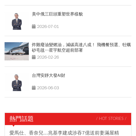
美中俄三巨頭重塑世界樣貌
2026-07-01
炸雞廢油變燃油，減碳高達八成！ 飛機餐預選、牡蠣
砂毛毯…星宇航空超前部署
2026-02-26
台灣安靜大發AI財
2026-06-03
熱門話題
/ HOT STORIES /
愛馬仕、香奈兒...兆基李建成涉吞7億送前妻滿屋精