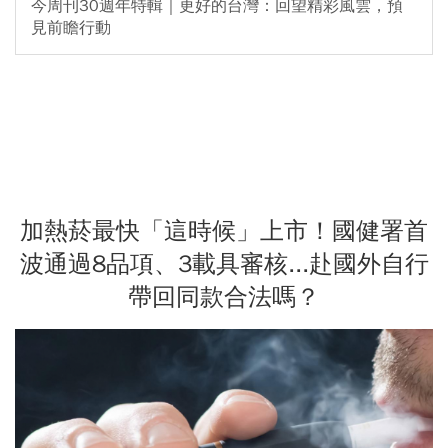
今周刊30週年特輯｜更好的台灣：回望精彩風雲，預
見前瞻行動
加熱菸最快「這時候」上市！國健署首
波通過8品項、3載具審核...赴國外自行
帶回同款合法嗎？