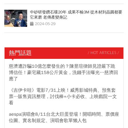
中砂研發鑽石碟20年 成果不輸3M 從木材到晶圓都要
它來磨 老傳產變身記
2024-05-29
熱門話題
/ HOT ARTICLES /
慈濟遭詐騙10億怎麼發生的？陳昱瑄律師見證嚴下跪
博信任！豪宅藏158公斤黃金，洗錢手法曝光…慈濟回
應了
《吉伊卡哇》電影7/31上映！威秀影城特典、預售套
票…販售資訊整理，討伐棒+小卡必收、上映戲院一文
看
aespa演唱會8/11台北大巨蛋登場！開唱時間、票價座
位圖、實名制規定、演唱會歌單懶人包