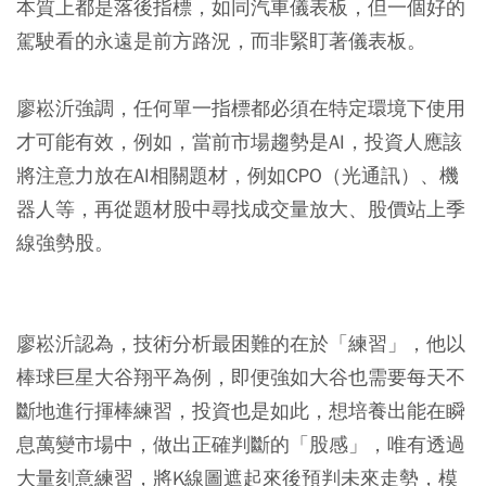
本質上都是落後指標，如同汽車儀表板，但一個好的
駕駛看的永遠是前方路況，而非緊盯著儀表板。
廖崧沂強調，任何單一指標都必須在特定環境下使用
才可能有效，例如，當前市場趨勢是AI，投資人應該
將注意力放在AI相關題材，例如CPO（光通訊）、機
器人等，再從題材股中尋找成交量放大、股價站上季
線強勢股。
廖崧沂認為，技術分析最困難的在於「練習」，他以
棒球巨星大谷翔平為例，即便強如大谷也需要每天不
斷地進行揮棒練習，投資也是如此，想培養出能在瞬
息萬變市場中，做出正確判斷的「股感」，唯有透過
大量刻意練習，將K線圖遮起來後預判未來走勢，模