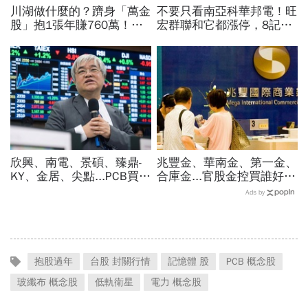
川湖做什麼的？躋身「萬金
不要只看南亞科華邦電！旺
股」抱1張年賺760萬！傳
宏群聯和它都漲停，8記憶
產鐵工廠如何翻身「只有兩
體股各擁啥利多？華邦電法
根鐵憑什麼賣這麼貴」？
說時間就在今天，牛肉大塊
嗎
欣興、南電、景碩、臻鼎-
兆豐金、華南金、第一金、
KY、金居、尖點...PCB買誰
合庫金...官股金控買誰好？
最賺？杜金龍點名「這檔」
達人點名這檔「價差填息雙
Ads by
11月末升段首選，V轉反彈
冠王」，除息日、發息日先
最快
看
抱股過年
台股 封關行情
記憶體 股
PCB 概念股
玻纖布 概念股
低軌衛星
電力 概念股