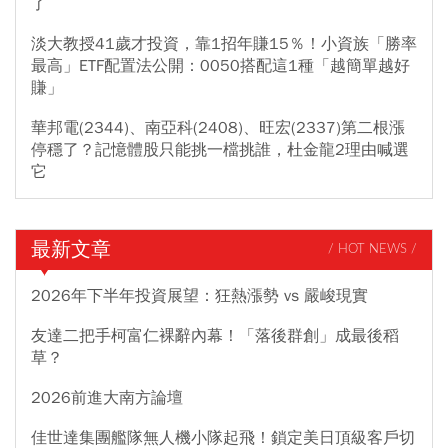
了
淡大教授41歲才投資，靠1招年賺15％！小資族「勝率
最高」ETF配置法公開：0050搭配這1種「越簡單越好
賺」
華邦電(2344)、南亞科(2408)、旺宏(2337)第二根漲
停穩了？記憶體股只能挑一檔挑誰，杜金龍2理由喊選
它
最新文章
/ HOT NEWS /
2026年下半年投資展望：狂熱漲勢 vs 嚴峻現實
友達二把手柯富仁裸辭內幕！「落後群創」成最後稻
草？
2026前進大南方論壇
佳世達集團艦隊無人機小隊起飛！鎖定美日頂級客戶切