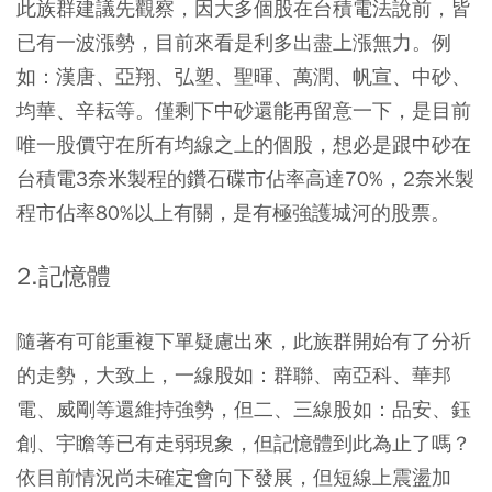
此族群建議先觀察，因大多個股在
台積電
法說前，皆
已有一波漲勢，目前來看是利多出盡上漲無力。例
如：漢唐、亞翔、弘塑、聖暉、萬潤、帆宣、
中砂
、
均華、辛耘等。僅剩下中砂還能再留意一下，是目前
唯一股價守在所有均線之上的個股，想必是跟中砂在
台積電3奈米製程的鑽石碟市佔率高達70%，2奈米製
程市佔率80%以上有關，是有極強護城河的股票。
2.記憶體
隨著有可能重複下單疑慮出來，此族群開始有了分祈
的走勢，大致上，一線股如：群聯、
南亞科
、
華邦
電
、威剛等還維持強勢，但二、三線股如：品安、鈺
創、宇瞻等已有走弱現象，但記憶體到此為止了嗎？
依目前情況尚未確定會向下發展，但短線上震盪加