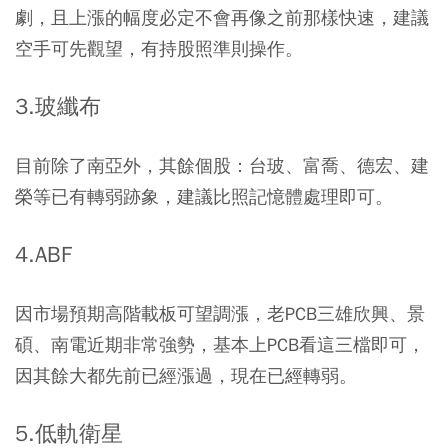
劇，且上漲的幅度必定不會再像之前那樣快速，建議
空手可先觀望，有持股照準則操作。
3.玻纖布
目前除了
南亞
外，其餘個股：
台玻
、
富喬
、德宏、建
榮等已有轉弱跡象，建議比照記憶體處理即可。
4.ABF
因市場預期高階載板可望調漲，老PCB三雄
欣興
、景
碩、南電近期非常強勢，基本上PCB看這三檔即可，
因其餘大都先前已經漲過，現在已經轉弱。
5.低軌衛星