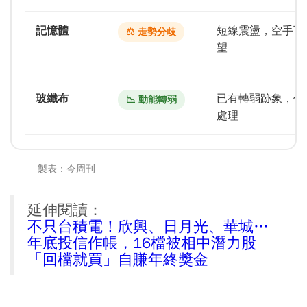
記憶體
短線震盪，空手可
⚖️ 走勢分歧
望
玻纖布
已有轉弱跡象，保
📉 動能轉弱
處理
製表：今周刊
延伸閱讀：
不只台積電！欣興、日月光、華城…
年底投信作帳，16檔被相中潛力股
「回檔就買」自賺年終獎金