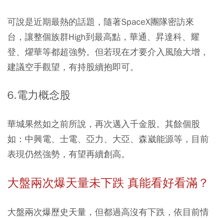
可說是近期最熱的話題，隨著SpaceX團隊密訪來
台，讓整個族群High到最高點，
華通
、
昇達科
、耀
登、燿華等都超強勢。但若現在才要介入風險大增，
建議空手觀望，有持股續抱即可。
6.電力概念股
華城
果然如之前所說，再次邁入千金股。其餘個股
如：
中興電
、​
士電
、亞力、大亞、森崴能源等，目前
表現仍然強勢，有望再續創高。
大盤兩次爆天量未下跌 真能看好看滿？
大盤兩次爆歷史天量，但都過高沒有下跌，依目前情