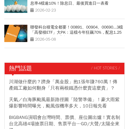
息率4檔逾10%！除息日、最後買進日一表看
2026-02-23
聯發科台積電全都要！00891、00904、00690...3檔
「高發積ETF」大PK：這檔今年狂飆70%，配息1.25
元、最後買進日曝光
2026-05-08
熱門話題
/ HOT STORIES /
川湖做什麼的？躋身「萬金股」抱1張年賺760萬！傳
產鐵工廠如何翻身「只有兩根鐵憑什麼賣這麼貴」？
天氣／白海豚颱風最新路徑圖「陸警準備」！豪大雨紫
爆影響時間曝光，颱風假機率多大，10日報先看
BIGBANG演唱會台灣時間、票價、座位圖出爐！實名制
台北高雄4場搶票日期、售票平台…GD/大聲/太陽全來