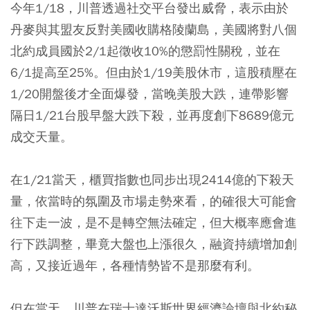
今年1/18，川普透過社交平台發出威脅，表示由於
丹麥與其盟友反對美國收購格陵蘭島，美國將對八個
北約成員國於2/1起徵收10%的懲罰性關稅，並在
6/1提高至25%。但由於1/19美股休市，這股積壓在
1/20開盤後才全面爆發，當晚美股大跌，連帶影響
隔日1/21台股早盤大跌下殺，並再度創下8689億元
成交天量。
在1/21當天，櫃買指數也同步出現2414億的下殺天
量，依當時的氛圍及市場走勢來看，的確很大可能會
往下走一波，是不是轉空無法確定，但大概率應會進
行下跌調整，畢竟大盤也上漲很久，融資持續增加創
高，又接近過年，各種情勢皆不是那麼有利。
但在當天，川普在瑞士達沃斯世界經濟論壇與北約秘