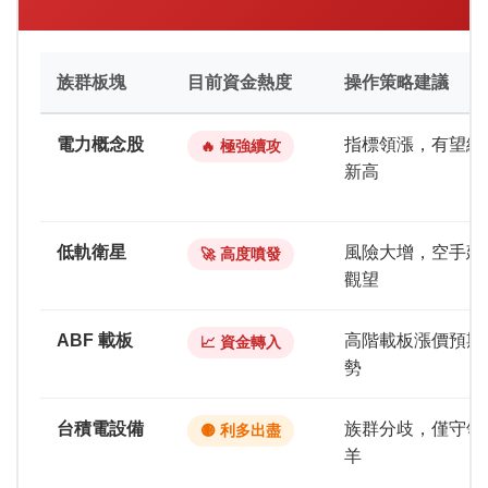
族群板塊
目前資金熱度
操作策略建議
電力概念股
指標領漲，有望續
🔥 極強續攻
新高
低軌衛星
風險大增，空手建
🚀 高度噴發
觀望
ABF 載板
高階載板漲價預期
📈 資金轉入
勢
台積電設備
族群分歧，僅守領
🟡 利多出盡
羊