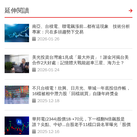
延伸閱讀
南亞、台積電、聯電飆漲前...都有這現象 技術分析
專家：只在多頭趨勢下交易
2026-01-26
美光投資台灣逾1兆成「最大外資」！謝金河揭台美
合作2大好處：記憶體大戰能超車三星、海力士？
2026-01-24
不只台積電！欣興、日月光、華城…年底投信作帳，
16檔被相中潛力股「回檔就買」自賺年終獎金
2025-12-18
華邦電(2344)股價18➝70元，下一檔翻N倍飆股是
誰？尖點、中砂...台股老手11檔口袋名單曝光「股價
越漲越便宜」
2025-12-16