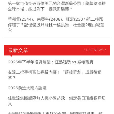
第一家市值突破百億美元的台灣新藥公司！藥華藥深耕
全球市場，能成為下一個武田製藥？
華邦電(2344)、南亞科(2408)、旺宏(2337)第二根漲
停穩了？記憶體股只能挑一檔挑誰，杜金龍2理由喊選
它
最新文章
/ HOT NEWS /
2026年下半年投資展望：狂熱漲勢 vs 嚴峻現實
友達二把手柯富仁裸辭內幕！「落後群創」成最後稻
草？
2026前進大南方論壇
佳世達集團艦隊無人機小隊起飛！鎖定美日頂級客戶切
入
今周刊30週年特輯｜更好的台灣：回望精彩風雲，預