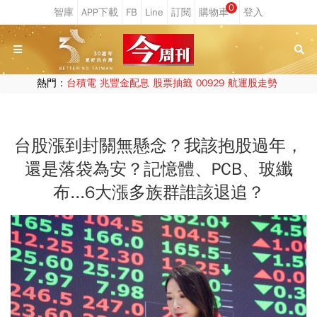
0
熱門：
台積電
兆豐金配息
股票抽籤
00929
航運股走勢
台股漲到封關無懸念？我該抱股過年，
還是落袋為安？記憶體、PCB、玻纖
布...6大漲多族群誰該退追？