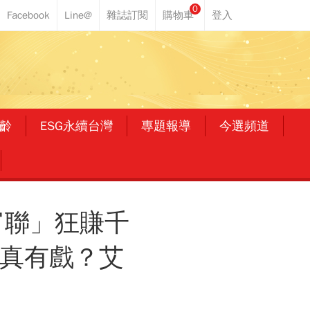
0
齡
ESG永續台灣
專題報導
今選頻道
富聯」狂賺千
元真有戲？艾