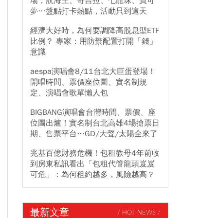
場，航海王、哥吉拉、七龍珠、寶可
夢…盤點打卡熱點，活動只到這天
經濟大好時，為何要調降高股息型ETF
比例？ 專家：用防禦配置打開「錢」
意識
aespa演唱會8/11台北大巨蛋登場！
開唱時間、票價座位圖、實名制規
定、演唱會歌單懶人包
BIGBANG演唱會台灣時間、票價、座
位圖出爐！實名制台北高雄4場搶票日
期、售票平台…GD/大聲/太陽全來了
兆基百億財務危機！包租教母4年前收
到房東私訊看出「包租代管龍頭岌岌
可危」：為何租約越多，風險越高？
最新文章
/ HOT NEWS /