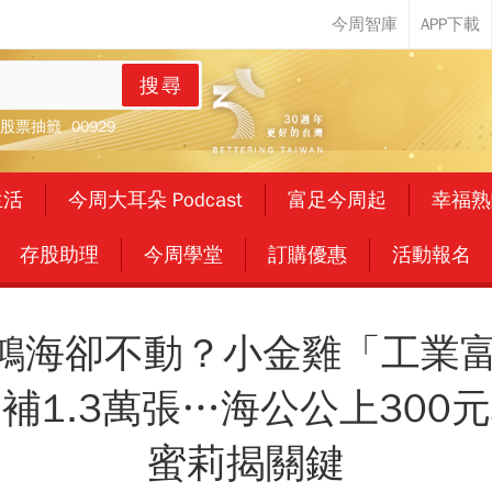
搜尋
股票抽籤
00929
生活
今周大耳朵 Podcast
富足今周起
幸福熟
存股助理
今周學堂
訂購優惠
活動報名
、鴻海卻不動？小金雞「工業
補1.3萬張…海公公上300
蜜莉揭關鍵