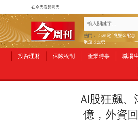
在今天看見明天
熱門：
台積電
兆豐金配息
航運股走勢
投資理財
保險稅制
產業時事
職場
AI股狂飆
億，外資回