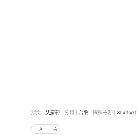
艾蜜莉
台股
Shutters
+A
-A