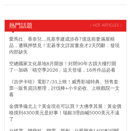
熱門話題
/ HOT ARTICLES /
愛馬仕、香奈兒...兆基李建成涉吞7億送前妻滿屋精
品，遭羈押禁見！宏碁李文詳當董座才2天閃辭：發現
內部缺失
空總國家文化基地8月開放！封閉90年古蹟大樓打開
了…加碼「晴空季2026」這天登場，16件作品必看
《吉伊卡哇》電影7/31上映！威秀影城特典、預售套
票…販售資訊整理，討伐棒+小卡必收、上映戲院一文
看
金價準備北上？黃金現在可以買？大佛李其展：黃金價
格摸到4300美元是好事！瑞銀3理由喊5000美元不遠
了
台積電、聯發科、聯電、群創...台股飆逾1400點叩關