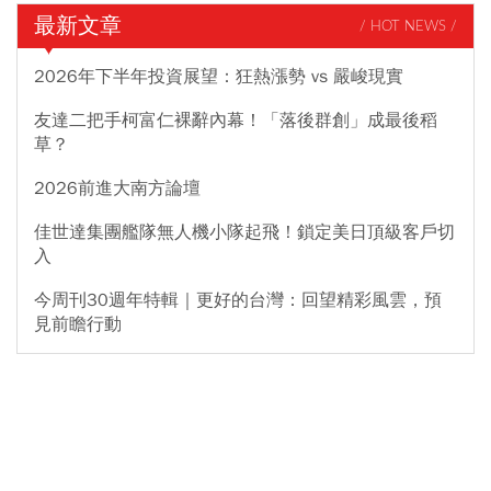
最新文章
/ HOT NEWS /
2026年下半年投資展望：狂熱漲勢 vs 嚴峻現實
友達二把手柯富仁裸辭內幕！「落後群創」成最後稻
草？
2026前進大南方論壇
佳世達集團艦隊無人機小隊起飛！鎖定美日頂級客戶切
入
今周刊30週年特輯｜更好的台灣：回望精彩風雲，預
見前瞻行動