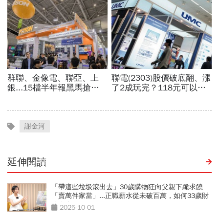
謝金河
延伸閱讀
「帶這些垃圾滾出去」30歲購物狂向父親下跪求饒
「賣萬件家當」...正職薪水從未破百萬，如何33歲財
務自由？
2025-10-01