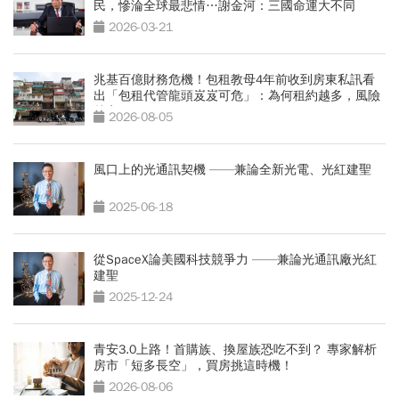
民，慘淪全球最悲情…謝金河：三國命運大不同
2026-03-21
兆基百億財務危機！包租教母4年前收到房東私訊看
出「包租代管龍頭岌岌可危」：為何租約越多，風險
越高？
2026-08-05
風口上的光通訊契機 ——兼論全新光電、光紅建聖
2025-06-18
從SpaceX論美國科技競爭力 ——兼論光通訊廠光紅
建聖
2025-12-24
青安3.0上路！首購族、換屋族恐吃不到？ 專家解析
房市「短多長空」，買房挑這時機！
2026-08-06