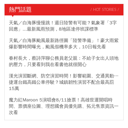
熱門話題
/ HOT STORIES /
天氣／白海豚慢慢跳！週日陸警有可能？氣象署「3字
回應」...最新風雨預測，8地區達停班課標準
天氣／白海豚颱風最新路徑圖「陸警準備」！豪大雨紫
爆影響時間曝光，颱風假機率多大，10日報先看
眷村長大，蔡詩萍聊公務員老父親：不給子女出人頭地
的壓力，只要看到我在看書他就很開心
漢光演習斷網、防空演習時間！影響範圍、交通異動…
捷運台鐵高鐵公車停駛？城鎮韌性演習不配合最高罰
15萬
魔力紅Maroon 5演唱會8/11搶票！高雄世運開唱時
間、票價座位圖、理想國會員優先購、拓元售票資訊一
次看