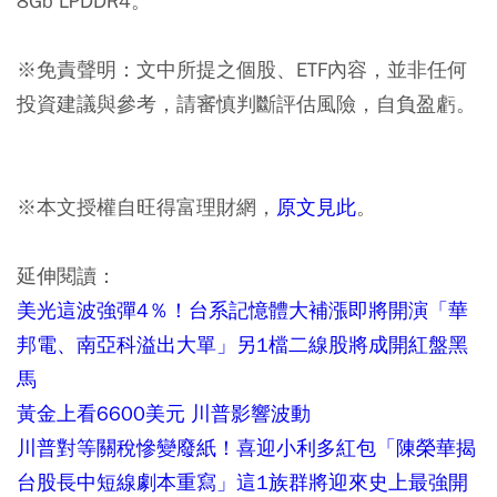
8Gb LPDDR4。
※免責聲明：文中所提之個股、ETF內容，並非任何
投資建議與參考，請審慎判斷評估風險，自負盈虧。
※本文授權自旺得富理財網，
原文見此
。
延伸閱讀：
美光這波強彈4％！台系記憶體大補漲即將開演「華
邦電、南亞科溢出大單」另1檔二線股將成開紅盤黑
馬
黃金上看6600美元 川普影響波動
川普對等關稅慘變廢紙！喜迎小利多紅包「陳榮華揭
台股長中短線劇本重寫」這1族群將迎來史上最強開