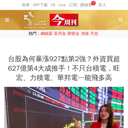
0
熱門：
鋼鐵股
富邦金
開發金
鴻海
升息
台股為何暴漲927點第2強？外資買超
627億第4大成推手！不只台積電，旺
宏、力積電、華邦電…能飛多高