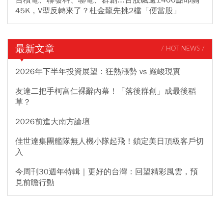
45K，V型反轉來了？杜金龍先挑2檔「便當股」
最新文章
/ HOT NEWS /
2026年下半年投資展望：狂熱漲勢 vs 嚴峻現實
友達二把手柯富仁裸辭內幕！「落後群創」成最後稻
草？
2026前進大南方論壇
佳世達集團艦隊無人機小隊起飛！鎖定美日頂級客戶切
入
今周刊30週年特輯｜更好的台灣：回望精彩風雲，預
見前瞻行動