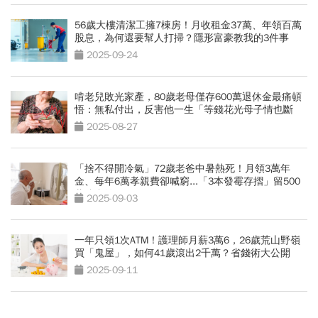
56歲大樓清潔工擁7棟房！月收租金37萬、年領百萬
股息，為何還要幫人打掃？隱形富豪教我的3件事
2025-09-24
啃老兒敗光家產，80歲老母僅存600萬退休金最痛頓
悟：無私付出，反害他一生「等錢花光母子情也斷
了」
2025-08-27
「捨不得開冷氣」72歲老爸中暑熱死！月領3萬年
金、每年6萬孝親費卻喊窮...「3本發霉存摺」留500
萬遺產啟示
2025-09-03
一年只領1次ATM！護理師月薪3萬6，26歲荒山野嶺
買「鬼屋」，如何41歲滾出2千萬？省錢術大公開
2025-09-11