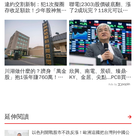
違約交割新制：犯1次擬圈
聯電(2303)股價破底翻、漲
存收足額款！少年股神無本
了2成玩完？118元可以
當沖翻車、前7月飆百億…
買？展望大好為何外資2天
違約交割後果「想貸款都
賣超5.7萬張，可能原因曝
難」
光
川湖做什麼的？躋身「萬金
欣興、南電、景碩、臻鼎-
股」抱1張年賺760萬！傳
KY、金居、尖點...PCB買誰
產鐵工廠如何翻身「只有兩
最賺？杜金龍點名「這檔」
Ads by
根鐵憑什麼賣這麼貴」？
11月末升段首選，V轉反彈
最快
延伸閱讀
以色列開戰股市不跌反漲！歐洲這國把台灣列中國公