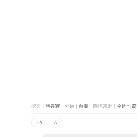
施昇輝
台股
今周刊資
+A
-A