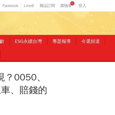
0
齡
ESG永續台灣
專題報導
今選頻道
？0050、
上車、賠錢的