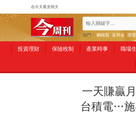
在今天看見明天
熱門：
鋼鐵股
富邦金
開發
投資理財
保險稅制
產業時事
職場
一天賺贏月
台積電…施