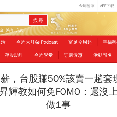
搜尋
金
鴻海
升息
生活
今周大耳朵 Podcast
富足今周起
幸福熟
存股助理
今周學堂
訂購優惠
活動報名
薪，台股賺50%該賣一趟套現
昇輝教如何免FOMO：還沒
做1事