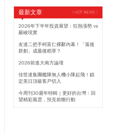
最新文章
/ HOT NEWS /
2026年下半年投資展望：狂熱漲勢 vs
嚴峻現實
友達二把手柯富仁裸辭內幕！「落後
群創」成最後稻草？
2026前進大南方論壇
佳世達集團艦隊無人機小隊起飛！鎖
定美日頂級客戶切入
今周刊30週年特輯｜更好的台灣：回
望精彩風雲，預見前瞻行動