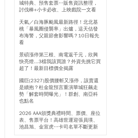
城特典、預售套票…販售資訊整理，
討伐棒+小卡必收、上映戲院一文看
天氣／白海豚颱風最新路徑！北北基
桃「暴風圈侵襲率」出爐，這天估發
布海警，父親節會影響嗎？10日報先
看
景碩漲停第三根、南電返千元，欣興
快亮燈...3檔我該買誰？外資先挑它買
超了！最新目標價全揭露
國巨(2327)股價腰斬又漲停，該賣還
是續抱？杜金龍預言重演華城狂飆走
勢「解套時間曝光」！群創、南亞科
也點名
2026 AAA頒獎典禮時間、票價、座位
表、售票平台！高雄世運迎張員瑛、
池昌旭、金宣虎…卡司名單不斷更新