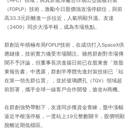
（HPC）領域，與其於龍潭廠合作扇出型面板封裝
（FOPLP）技術，激勵今日股價強攻漲停鎖住，與前
高33.3元距離進一步拉近，人氣明顯升溫。友達
（2409）同步大漲半根，成為市場焦點。
群創近年積極布局FOPLP技術，在成功打入SpaceX供
應鏈後，技術實力備受市場關注。雖然群創對市場傳
聞不予評論，但董事長洪進揚日前已在股東會「致股
東報告書」中透露，群創半導體先進封裝技術已「站
在第一領先群位置」，並於玻璃鑽孔（TGV）領域超
前部署，攜手全球一線客戶合作開發，搶攻AI商機。
在群創強勢帶動下，友達同步獲資金青睞，盤中漲幅
逼近半根漲停板，一度站上19元整數關卡，股價明顯
脫離近期低檔區。