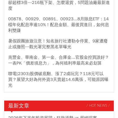
卻超標3倍…216瓶下架、怎麼退貨，5問題油廠最新進
度
00878、00929、00891、00923...8月除息ETF：14
檔年化配息率逾10%！配息金額、最後買進日，如何息
利雙賺
暑假跟團旅遊注意！知名旅行社遭勒令停業、9家遭廢
止或撤照…觀光署完整黑名單曝光
兆豐金、華南金、第一金、合庫金...官股金控買誰好？
一表PK「價差填息力」，為何殖利率最高未必划算
聯電(2303)股價破底翻、漲了2成玩完？118元可以
買？展望大好為何外資3天賣超14.6萬張，可能原因曝
光
最新文章
/ HOT NEWS /
2026年下半年投資展望：狂熱漲勢 vs 嚴峻現實