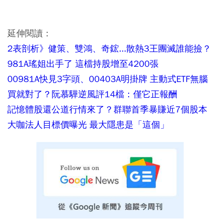
延伸閱讀：
2表剖析》健策、雙鴻、奇鋐...散熱3王團滅誰能撿？
981A瑤姐出手了 這檔持股增至4200張
00981A快見3字頭、00403A明掛牌 主動式ETF無腦
買就對了？阮慕驊逆風評14檔：僅它正報酬
記憶體股還公道行情來了？群聯首季暴賺近7個股本
大咖法人目標價曝光 最大隱患是「這個」