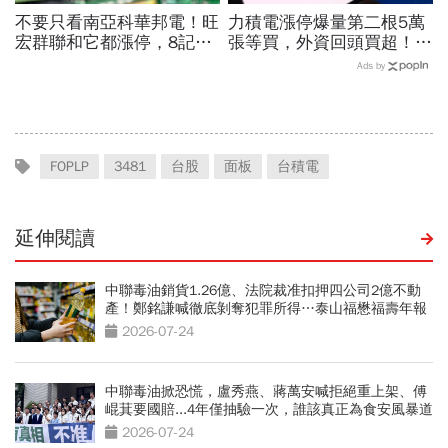
不要只看南亞科華邦電！旺
力積電漲停爆量第二根5萬
宏群聯和它都漲停，8記憶
張等買，外資回頭買超！華
體股各擁啥利多？華邦電法
邦電、南亞科、旺宏都狂飆
Ads by
說時間就在今天，牛肉大塊
選誰：關鍵要看這數字
嗎
FOPLP
3481
台股
面板
台積電
延伸閱讀
中聯毒油銷貨1.26億、法院裁准扣押四公司2億不動
產！鄭銘謙喊徹底剝奪犯罪所得…泰山福懋福壽年報
一窺水多深
2026-07-24
中聯毒油掀恐慌，盧秀燕、蔣萬安喊拒絕重上架、傅
崐萁要國賠...4年僅抽驗一次，誰該真正為食安風暴道
歉
2026-07-24