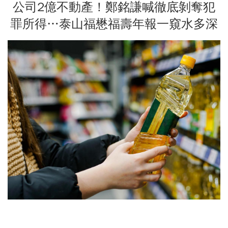
公司2億不動產！鄭銘謙喊徹底剝奪犯
罪所得…泰山福懋福壽年報一窺水多深