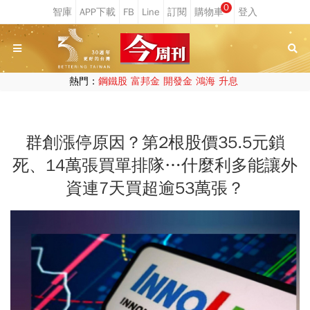
0
熱門：
鋼鐵股
富邦金
開發金
鴻海
升息
群創漲停原因？第2根股價35.5元鎖
死、14萬張買單排隊…什麼利多能讓外
資連7天買超逾53萬張？