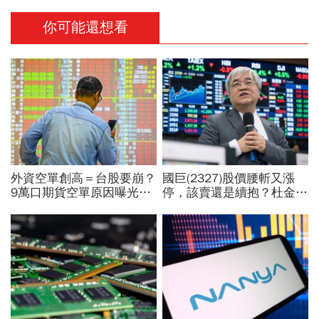
你可能還想看
外資空單創高＝台股要崩？
國巨(2327)股價腰斬又漲
9萬口期貨空單原因曝光！
停，該賣還是續抱？杜金龍
華邦電、南亞科...老手喊
預言重演華城狂飆走勢「解
「快換9檔AI飆股」賺Q3大
套時間曝光」！群創、南亞
行情
科也點名