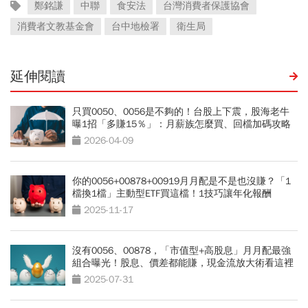
鄭銘謙
中聯
食安法
台灣消費者保護協會
消費者文教基金會
台中地檢署
衛生局
延伸閱讀
只買0050、0056是不夠的！台股上下震，股海老牛
曝1招「多賺15％」：月薪族怎麼買、回檔加碼攻略
2026-04-09
你的0056+00878+00919月月配是不是也沒賺？「1
檔換1檔」主動型ETF買這檔！1技巧讓年化報酬
10→22%
2025-11-17
沒有0056、00878，「市值型+高股息」月月配最強
組合曝光！股息、價差都能賺，現金流放大術看這裡
2025-07-31