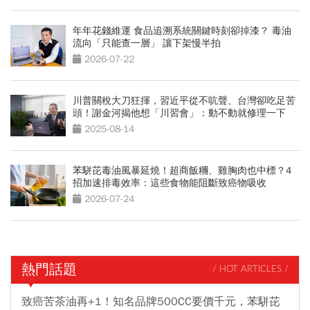
年年花錢維運 食品追溯系統關鍵時刻卻掉漆？ 毒油
流向「只能查一層」 讓下架慢半拍
2026-07-22
川普關稅大刀狂揮，習近平從不吭聲、台灣卻吃足苦
頭！謝金河揭他想「川習會」：動不動就修理一下
2025-08-14
苯駢芘毒油風暴延燒！超商飯糰、雞胸肉也中標？4
招加速排毒效率：這些食物能阻斷致癌物吸收
2026-07-24
熱門話題
/ HOT ARTICLES /
致癌苦茶油再+1！知名品牌500CC要價千元，苯駢芘