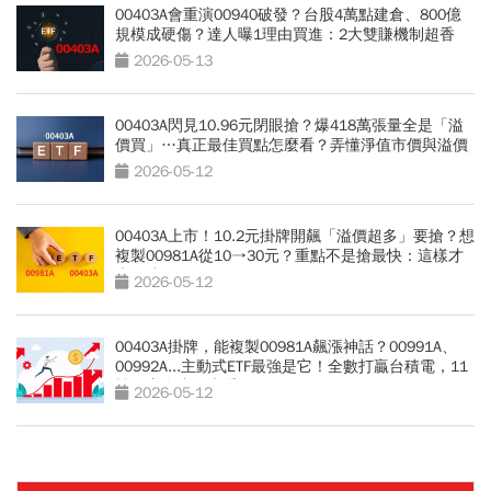
00403A會重演00940破發？台股4萬點建倉、800億
規模成硬傷？達人曝1理由買進：2大雙賺機制超香
2026-05-13
00403A閃見10.96元閉眼搶？爆418萬張量全是「溢
價買」…真正最佳買點怎麼看？弄懂淨值市價與溢價
2026-05-12
00403A上市！10.2元掛牌開飆「溢價超多」要搶？想
複製00981A從10→30元？重點不是搶最快：這樣才
走得遠
2026-05-12
00403A掛牌，能複製00981A飆漲神話？00991A、
00992A...主動式ETF最強是它！全數打贏台積電，11
檔各賺多少一表看
2026-05-12