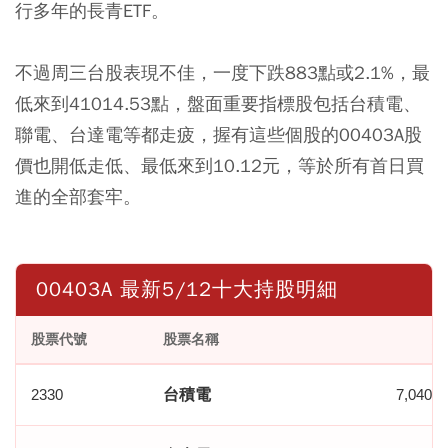
行多年的長青ETF。
不過周三台股表現不佳，一度下跌883點或2.1%，最
低來到41014.53點，盤面重要指標股包括台積電、
聯電、台達電等都走疲，握有這些個股的00403A股
價也開低走低、最低來到10.12元，等於所有首日買
進的全部套牢。
00403A 最新5/12十大持股明細
股票代號
股票名稱
股
2330
台積電
7,040,0