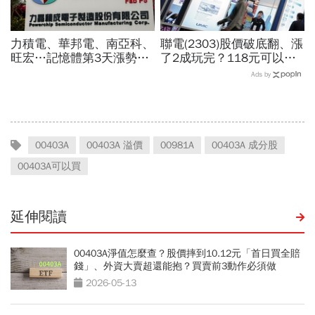
力積電、華邦電、南亞科、
聯電(2303)股價破底翻、漲
旺宏…記憶體第3天漲勢繼
了2成玩完？118元可以
續，外資只剩它沒買超還大
買？展望大好為何外資2天
Ads by
賣！力積電漲停原因曝光
賣超5.7萬張，可能原因曝
光
00403A
00403A 溢價
00981A
00403A 成分股
00403A可以買
延伸閱讀
00403A淨值怎麼查？股價摔到10.12元「首日買全賠
錢」、外資大賣超還能抱？買賣前3動作必須做
2026-05-13