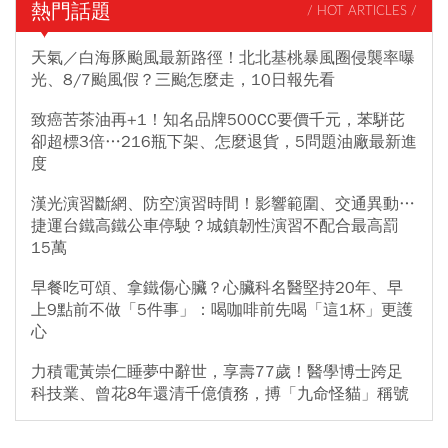
熱門話題
/ HOT ARTICLES /
天氣／白海豚颱風最新路徑！北北基桃暴風圈侵襲率曝
光、8/7颱風假？三颱怎麼走，10日報先看
致癌苦茶油再+1！知名品牌500CC要價千元，苯駢芘
卻超標3倍…216瓶下架、怎麼退貨，5問題油廠最新進
度
漢光演習斷網、防空演習時間！影響範圍、交通異動…
捷運台鐵高鐵公車停駛？城鎮韌性演習不配合最高罰
15萬
早餐吃可頌、拿鐵傷心臟？心臟科名醫堅持20年、早
上9點前不做「5件事」：喝咖啡前先喝「這1杯」更護
心
力積電黃崇仁睡夢中辭世，享壽77歲！醫學博士跨足
科技業、曾花8年還清千億債務，搏「九命怪貓」稱號