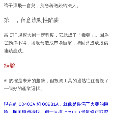
讓子彈飛一會兒，別急著送錢給法人。
第三，留意流動性陷阱
當 ETF 規模大到一定程度，它就成了「毒藥」。因為
它動彈不得，換股會造成市場衝擊，贖回會造成股價
連鎖崩跌。
結論
AI 的確是未來的趨勢，但投資工具的過熱往往會毀了
一個好的產業邏輯。
現在的 00403A 和 00981A，就像是裝滿了火藥的巨
輪，順風時跑得快，但一旦撞上冰山（景氣修正或資