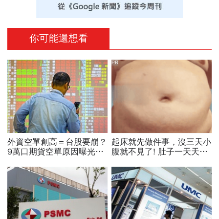
你可能還想看
PR
外資空單創高＝台股要崩？
起床就先做件事，沒三天小
9萬口期貨空單原因曝光！
腹就不見了! 肚子一天天變
華邦電、南亞科...老手喊
小！
「快換9檔AI飆股」賺Q3大
行情