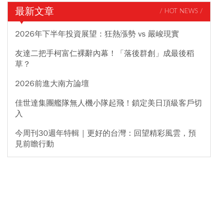
最新文章
/ HOT NEWS /
2026年下半年投資展望：狂熱漲勢 vs 嚴峻現實
友達二把手柯富仁裸辭內幕！「落後群創」成最後稻
草？
2026前進大南方論壇
佳世達集團艦隊無人機小隊起飛！鎖定美日頂級客戶切
入
今周刊30週年特輯｜更好的台灣：回望精彩風雲，預
見前瞻行動