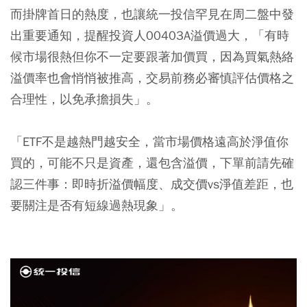
而掛牌首日的熱度，也讓統一投信罕見在周二盤中發
出重要通知，提醒投資人00403A溢價過大，「有時
候市場很熱但你不一定要跟著加價買，因為買氣熱絡
溢價率也會悄悄被推高，交易前務必審慎評估價格之
合理性，以免承擔損失」。
「ETF不是越熱門越安全，當市場價格遠高於淨值你
買的，可能不只是資產，還包含溢價，下單前請先確
認三件事：即時折溢價幅度、成交價vs淨值差距，也
要關注是否有短線過熱現象」。