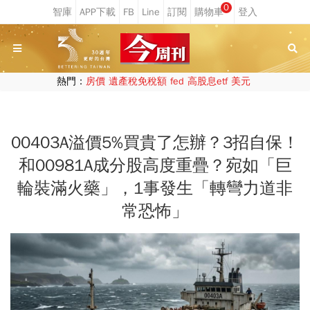
0
熱門：
房價
遺產稅免稅額
fed
高股息etf
美元
00403A溢價5%買貴了怎辦？3招自保！
和00981A成分股高度重疊？宛如「巨
輪裝滿火藥」，1事發生「轉彎力道非
常恐怖」