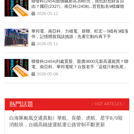
聯發科(2454)股價飆新高3985元，我也好想財富自
由？國巨(2327)、南亞科(2408)...哲哲點名9檔爆噴
股，最快2個月發酵
2026-05-12
華邦電、南亞科、力積電、群聯、旺宏…5檔有3檔漲
停，記憶體股我該挑誰：先看它動向再下手
2026-05-11
聯發科(2454)列處置股、股價3600元新高還能買？聯
電、南亞科、華邦電呢？台股老手「這檔只剩魚尾」
2026-05-08
熱門話題
/ HOT ARTICLES /
白海豚颱風交通異動》華航、長榮、虎航、星宇8/9取
消航班，台鐵高鐵捷運航運公路管制不斷更新