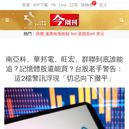
0
熱門：
房價
遺產稅免稅額
fed
高股息etf
美元
南亞科、華邦電、旺宏、群聯到底誰能
追？記憶體股還能買？台股老手警告：
這2檔警訊浮現「切忌向下攤平」