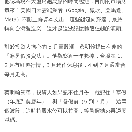
他認為現在大盤跨越萬點的時間極短，目前的市場底
氣來自美國四大雲端業者（Google、微軟、亞馬遜、
Meta）不斷上修資本支出，這些錢流向輝達，最終
轉向台灣製造業，這才是這波記憶體股狂飆的源頭。
對於投資人擔心的 5 月賣股潮，蔡明翰提出有趣的
「寒暑假投資法」。他觀察近十年數據，台股在 1、
2 月有紅包行情，3 月稍作休息後，4 到 7 月通常會
每月走高。
蔡明翰笑稱，投資人如果記不住月份，就記住「寒假
（年底到農曆年）」與「暑假前（5 到 7 月）」這兩
個波段，這時持股水位可以拉高，等暑假結束再適度
減碼。