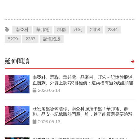
指期夜盤先上45K，台股明
違約交割後果「想貸款都
開飆？
難」
南亞科
華邦電
群聯
旺宏
2408
2344
8299
2337
記憶體股
延伸閱讀
南亞科、群聯、華邦電、晶豪科、旺宏…記憶體股滿
血衝刺、外資上調7家目標價：這兩檔有逾2成甜頭能
吃
2026-05-14
旺宏尾盤急奔漲停、南亞科強拉平盤！華邦電、群
聯、品安…記憶體熱門股一堆，跌了能買還是要追漲
2026-05-13