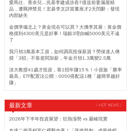
愛馬仕、香奈兒...兆基李建成涉吞7億送前妻滿屋精
品，遭羈押禁見！宏碁李文詳當董座才2天閃辭：發現
內部缺失
金價準備北上？黃金現在可以買？大佛李其展：黃金價
格摸到4300美元是好事！瑞銀3理由喊5000美元不遠
了
我只領3萬基本工資，如何調高投保薪資？勞保達人傳
授「3招」不靠老闆加薪，年金月領1.3萬變2.5萬
淡大教授41歲才投資，靠1招年賺15％！小資族「勝率
最高」ETF配置法公開：0050搭配這1種「越簡單越好
賺」
最新文章
/ HOT NEWS /
2026年下半年投資展望：狂熱漲勢 vs 嚴峻現實
友達二把手柯富仁裸辭內幕！「落後群創」成最後稻