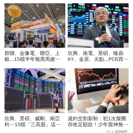
群聯、金像電、聯亞、上
欣興、南電、景碩、臻鼎-
銀...15檔半年報黑馬搶先
KY、金居、尖點...PCB買誰
卡位！分析師揭選股4指
最賺？杜金龍點名「這檔」
標...真能複製鈺創、晶豪科
11月末升段首選，V轉反彈
噴一波？
最快
欣興、景碩、威剛、南亞
違約交割新制：犯1次擬圈
科…15檔「三高股」這檔
存收足額款！少年股神無本
法人最愛、本益比超低！台
當沖翻車、前7月飆百億…
Ads by