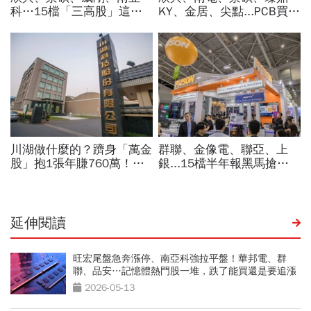
延伸閱讀
旺宏尾盤急奔漲停、南亞科強拉平盤！華邦電、群
聯、品安…記憶體熱門股一堆，跌了能買還是要追漲
2026-05-13