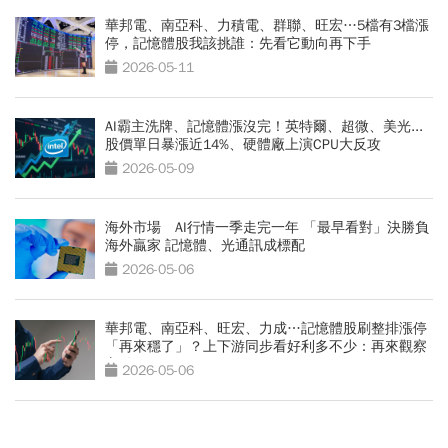
華邦電、南亞科、力積電、群聯、旺宏…5檔有3檔漲
停，記憶體股我該挑誰：先看它動向再下手
2026-05-11
AI霸主洗牌、記憶體漲沒完！英特爾、超微、美光...
股價單日暴漲近14%、硬體廠上演CPU大反攻
2026-05-09
海外市場 AI行情一季走完一年 「最早看對」決勝負
海外贏家 記憶體、光通訊成標配
2026-05-06
華邦電、南亞科、旺宏、力成…記憶體股刷整排漲停
「再來穩了」？上下游同步看好利多不少：再來觀察
它動作
2026-05-06