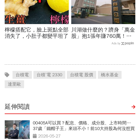
檸檬搭配它，臉上斑點全部
川湖做什麼的？躋身「萬金
消失了，小肚子都變平坦了
股」抱1張年賺760萬！傳
產鐵工廠如何翻身「只有兩
Ads by
根鐵憑什麼賣這麼貴」？
台積電
台積ˋ電 2330
台積電 股價
橋水基金
達里歐
延伸閱讀
00405A可以買？配息、價格、成分股、上市時間…
37歲「鐵帽子王」來頭不小！前10大持股為何沒想買
台積電
2026-05-27