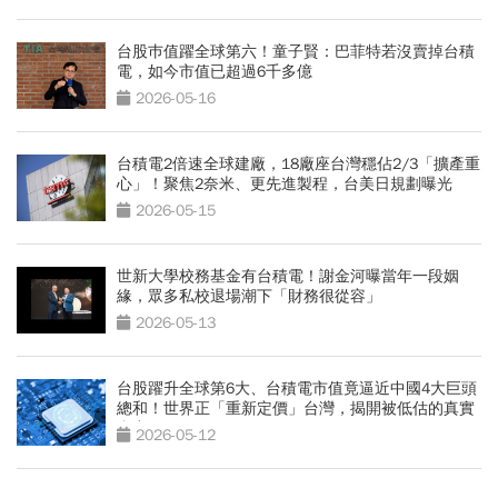
台股巿值躍全球第六！童子賢：巴菲特若沒賣掉台積
電，如今市值已超過6千多億
2026-05-16
台積電2倍速全球建廠，18廠座台灣穩佔2/3「擴產重
心」！聚焦2奈米、更先進製程，台美日規劃曝光
2026-05-15
世新大學校務基金有台積電！謝金河曝當年一段姻
緣，眾多私校退場潮下「財務很從容」
2026-05-13
台股躍升全球第6大、台積電市值竟逼近中國4大巨頭
總和！世界正「重新定價」台灣，揭開被低估的真實
實力
2026-05-12