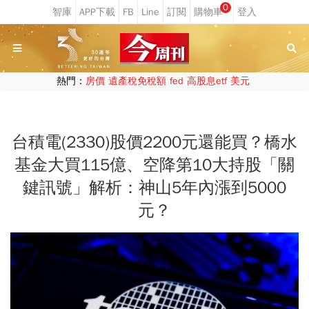
0
熱門：
房價
遺產稅免稅額
fed
高股息etf
美元
台積電(2330)股價2200元還能買？橋水
基金大買115億、空降第10大持股「關
鍵訊號」解析：神山5年內漲到5000
元？