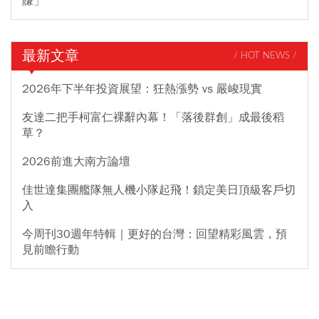
賺」
最新文章
/ HOT NEWS /
2026年下半年投資展望：狂熱漲勢 vs 嚴峻現實
友達二把手柯富仁裸辭內幕！「落後群創」成最後稻
草？
2026前進大南方論壇
佳世達集團艦隊無人機小隊起飛！鎖定美日頂級客戶切
入
今周刊30週年特輯｜更好的台灣：回望精彩風雲，預
見前瞻行動