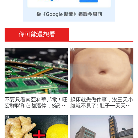
你可能還想看
PR
不要只看南亞科華邦電！旺
起床就先做件事，沒三天小
宏群聯和它都漲停，8記憶
腹就不見了! 肚子一天天變
體股各擁啥利多？華邦電法
小！
說時間就在今天，牛肉大塊
PR
嗎