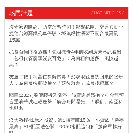
熱門話題
/ HOT ARTICLES /
漢光演習斷網、防空演習時間！影響範圍、交通異動…
捷運台鐵高鐵公車停駛？城鎮韌性演習不配合最高罰
15萬
兆基百億財務危機！包租教母4年前收到房東私訊看出
「包租代管龍頭岌岌可危」：為何租約越多，風險越
高？
友達二把手柯富仁裸辭內幕！彭双浪親自找回來的接班
人，為何最後撕破臉？「落後群創」成最後稻草？
國巨(2327)股價腰斬又漲停，該賣還是續抱？杜金龍預
言重演華城狂飆走勢「解套時間曝光」！群創、南亞科
也點名
淡大教授41歲才投資，靠1招年賺15％！小資族「勝率
最高」ETF配置法公開：0050搭配這1種「越簡單越好