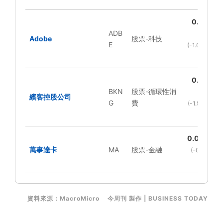
0.00
ADB
%
Adobe
股票-科技
E
(-1.63%
)
0.00
-
BKN
股票-循環性消
%
繽客控股公司
G
費
(-1.57%
)
0.01%
-
萬事達卡
MA
股票-金融
(-0.84
%)
資料來源：MacroMicro 今周刊 製作 | BUSINESS TODAY