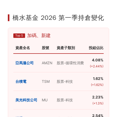
橋水基金 2026 第一季持倉變化
加碼、新建
Top 5
資產全名
股號
資產子類別
投組佔比
持
4.08%
+12
亞馬遜公司
AMZN
股票-循環性消費
(+2.44%)
1.62%
台積電
TSM
股票-科技
(+1.62%)
2.23%
+6
美光科技公司
MU
股票-科技
(+1.3%)
2.54%