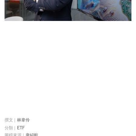
林韋伶
ETF
唐紹航