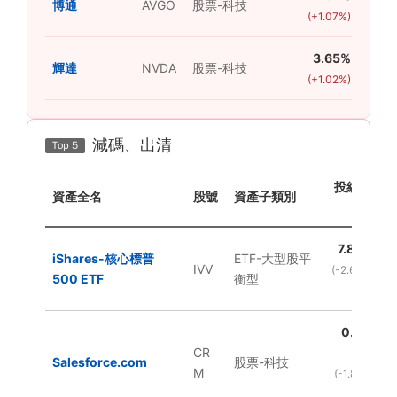
+5
博通
AVGO
股票-科技
(+1.07%)
3.65%
+2
輝達
NVDA
股票-科技
(+1.02%)
減碼、出清
Top 5
投組佔
資產全名
股號
資產子類別
比
7.81%
-
iShares-核心標普
ETF-大型股平
IVV
(-2.64%
500 ETF
衡型
)
0.00
CR
%
Salesforce.com
股票-科技
M
(-1.87%
)