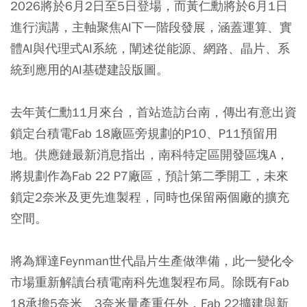
2026將於6月2日至5日登場，而黃仁勳將於6月1日
進行演講，主軸聚焦AI下一階段發展，涵蓋運算、實
體AI與代理式AI系統，闡述從能源、網路、晶片、系
統到應用的AI基礎建設版圖。
去年黃仁勳11月來台，首站造訪台南，傳出有意出資
鎖定台積電Fab 18廠區旁規劃的P10、P11預留用
地。供應鏈最新消息指出，南科特定區開發區塊A，
將規劃作為Fab 22 P7廠區，預計第二季開工，未來
鎖定2奈米及更先進製程，同時也保留兩個廠的擴充
空間。
將為輝達Feynman世代晶片生產做準備，此一變化令
市場重新解讀台積電南科先進製程布局。除既有Fab
18承擔5奈米、3奈米量產重任外，Fab 22擴建與新