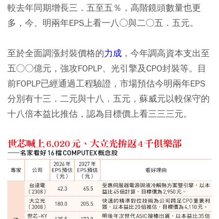
較去年同期增長三．五至五％，高階鏡頭數量也更
多，今、明兩年EPS上看一八○與二○五．五元。
至於全面調漲封裝價格的
力成
，今年調高資本支出至
五○○億元，強攻FOPLP、光引擎及CPO封裝等。目
前FOPLP已經通過工程驗證，市場預估今明兩年EPS
分別有十三．二元與十八．五元，蘇威元以較保守的
十八倍本益比推估，認為目標價上看三三三元。