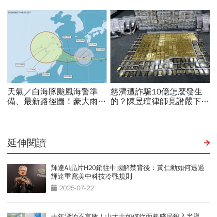
延伸閱讀
輝達AI晶片H20銷往中國解禁背後：黃仁勳如何透過
輝達重寫美中科技冷戰規則
2025-07-22
十年漂泊不言敗！山太士如何從面板殘局殺入半導