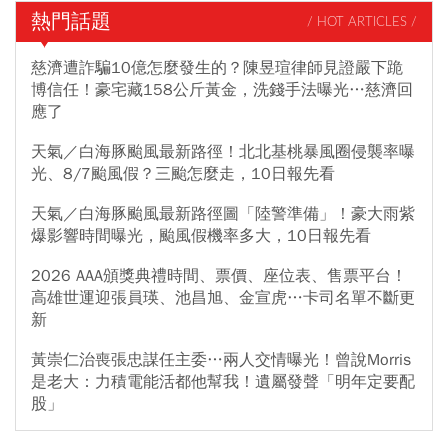
熱門話題
/ HOT ARTICLES /
慈濟遭詐騙10億怎麼發生的？陳昱瑄律師見證嚴下跪
博信任！豪宅藏158公斤黃金，洗錢手法曝光…慈濟回
應了
天氣／白海豚颱風最新路徑！北北基桃暴風圈侵襲率曝
光、8/7颱風假？三颱怎麼走，10日報先看
天氣／白海豚颱風最新路徑圖「陸警準備」！豪大雨紫
爆影響時間曝光，颱風假機率多大，10日報先看
2026 AAA頒獎典禮時間、票價、座位表、售票平台！
高雄世運迎張員瑛、池昌旭、金宣虎…卡司名單不斷更
新
黃崇仁治喪張忠謀任主委…兩人交情曝光！曾說Morris
是老大：力積電能活都他幫我！遺屬發聲「明年定要配
股」