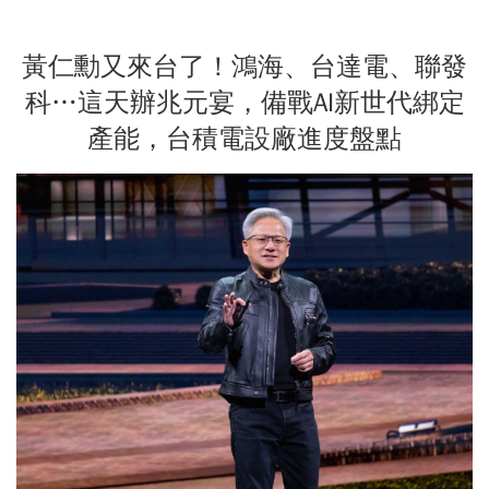
黃仁勳又來台了！鴻海、台達電、聯發
科…這天辦兆元宴，備戰AI新世代綁定
產能，台積電設廠進度盤點