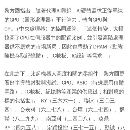
黎方國指出，隨著代理AI興起，AI硬體需求正從單純
的GPU（圖形處理器）平行算力，轉向GPU與
CPU（中央處理器）的協同運算。「這個轉變，大幅
拉高了CPU在伺服器中的配置比例，並引發高階處理
器供不應求的市場新局，因此也帶動了DRAM（動態
隨機存取記憶體）、IC載板、IC設計等需求。」
在此之下，比起機器人高度相關的零組件，黎方國更
看好半導體封裝與測試、CPO、ASIC（特殊應用積體
電路）、IC載板、記憶體等產業的供應鏈；相對應的
標的包括世芯－KY（三六六一）、聯詠（三○三
四）、台表科（六二七八）、台燿（六二七四）、群
聯（八二九九）、南亞科（二四○八）、臻鼎－
KY（四九五八）、定穎投控（三七一五）、勤誠（八