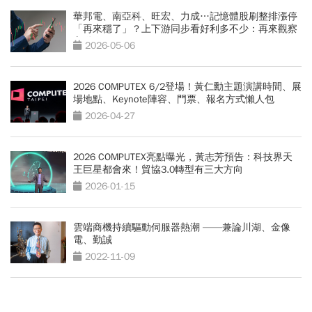
華邦電、南亞科、旺宏、力成…記憶體股刷整排漲停
「再來穩了」？上下游同步看好利多不少：再來觀察
它動作
2026-05-06
2026 COMPUTEX 6/2登場！黃仁勳主題演講時間、展
場地點、Keynote陣容、門票、報名方式懶人包
2026-04-27
2026 COMPUTEX亮點曝光，黃志芳預告：科技界天
王巨星都會來！貿協3.0轉型有三大方向
2026-01-15
雲端商機持續驅動伺服器熱潮 ——兼論川湖、金像
電、勤誠
2022-11-09