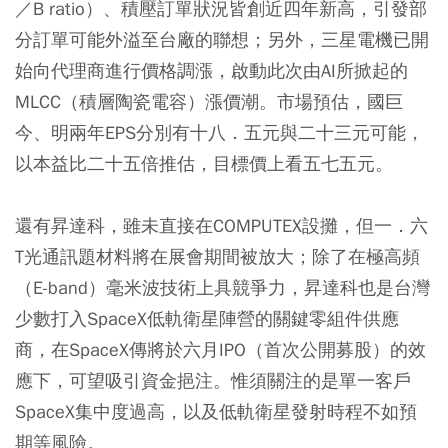
／B ratio）、積壓訂單狀況皆創近四年新高，引發部
分訂單可能外溢至台廠的聯想；另外，三星電機已開
始向代理商進行價格調漲，啟動此次由AI所掀起的
MLCC（積層陶瓷電容）漲價潮。市場預估，國巨
今、明兩年EPS分別有十八．五元與二十三元可能，
以本益比二十五倍推估，目標價上看五七五元。
還有昇達科，雖未直接在COMPUTEX設攤，但一．六
T光通訊題材料將在展會期間被放大；除了在極高頻
（E-band）毫米波技術上具競爭力，昇達科也是台灣
少數打入SpaceX低軌衛星陣營的關鍵零組件供應
商，在SpaceX傳將於六月IPO（首次公開募股）的效
應下，可望吸引資金挹注。惟須關注的是單一客戶
SpaceX集中度過高，以及低軌衛星發射時程不如預
期等風險。