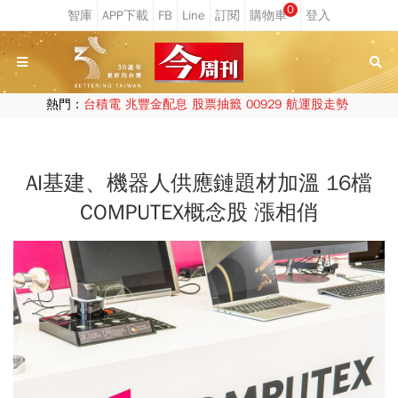
0
熱門：
台積電
兆豐金配息
股票抽籤
00929
航運股走勢
AI基建、機器人供應鏈題材加溫 16檔
COMPUTEX概念股 漲相俏