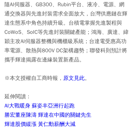
隨AI伺服器、GB300、Rubin平台、液冷、電源、網
通交換器與先進封裝需求全面放大，台灣供應鏈在輝
達生態系中角色持續升級。台積電掌握先進製程與
CoWoS、SoIC等先進封裝關鍵產能；鴻海、廣達、緯
穎主攻AI伺服器整機與機櫃級系統；台達電受惠高功
率電源、散熱與800V DC架構趨勢；聯發科則預計將
攜手輝達揭露在邊緣裝置新產品。
※本文授權自工商時報，
原文見此
。
延伸閱讀：
AI大戰暖身 蘇姿丰亞洲行起跑
勝宏董座陳濤 輝達在中國的關鍵先生
輝達股價緩漲 黃仁勳薪酬大減