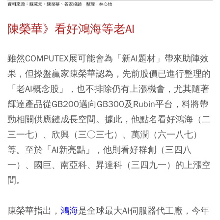
陳榮華》看好鴻海等老AI
雖然COMPUTEX展可能會為「新AI題材」帶來助陣效
果，但操盤贏家陳榮華認為，先前股價已進行整理的
「老AI概念股」，也不排除仍有上漲機會，尤其隨著
輝達產品從GB200邁向GB300及Rubin平台，料將帶
動相關供應鏈成長空間。據此，他點名看好鴻海（二
三一七）、欣興（三○三七）、萬潤（六一八七）
等。至於「AI新亮點」，他則看好群創（三四八
一）、國巨、南亞科、昇達科（三四九一）的上漲空
間。
陳榮華指出，
鴻海
是全球最大AI伺服器代工廠，今年