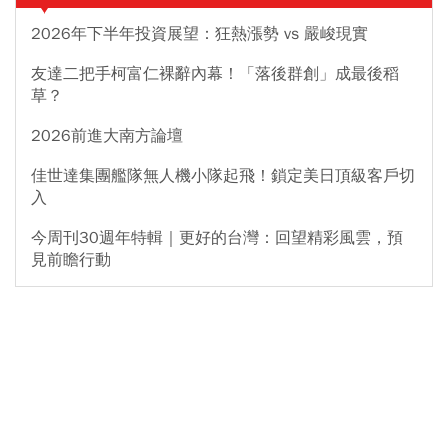
2026年下半年投資展望：狂熱漲勢 vs 嚴峻現實
友達二把手柯富仁裸辭內幕！「落後群創」成最後稻
草？
2026前進大南方論壇
佳世達集團艦隊無人機小隊起飛！鎖定美日頂級客戶切
入
今周刊30週年特輯｜更好的台灣：回望精彩風雲，預
見前瞻行動