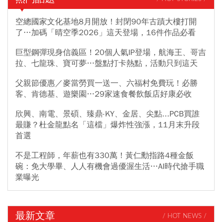
空總國家文化基地8月開放！封閉90年古蹟大樓打開
了…加碼「晴空季2026」這天登場，16件作品必看
巨型鋼彈現身信義區！20個人氣IP登場，航海王、哥吉
拉、七龍珠、寶可夢…盤點打卡熱點，活動只到這天
父親節優惠／麥當勞買一送一、六福村免費玩！必勝
客、肯德基、遊樂園…29家速食餐飲飯店好康必收
欣興、南電、景碩、臻鼎-KY、金居、尖點...PCB買誰
最賺？杜金龍點名「這檔」爆炸性強漲，11月末升段
首選
不是工程師，年薪也有330萬！黃仁勳指路4種金飯
碗：免大學畢、人人有機會過優渥生活…AI時代搶手職
業曝光
最新文章
/ HOT NEWS /