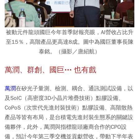
被動元件龍頭國巨今年首季財報亮眼，AI營收占比升
至15％，高階產品更高達8成。圖中為國巨董事長陳
泰銘。（攝影／唐紹航）
萬潤、群創、國巨⋯ 也有戲
萬潤
在矽光子量測、檢測、耦合、通訊測試設備，以
及SoIC（高密度3D小晶片堆疊技術）點膠設備、
CoPoS（次世代先進封裝技術）點膠設備、高階散熱
產品等皆有布局，是台積電先進封裝生態系的關鍵設
備夥伴，此外，萬潤與指標龍頭廠商合作的CPO設
備，預計今年第三季交機並貢獻營收，帶動下半年表