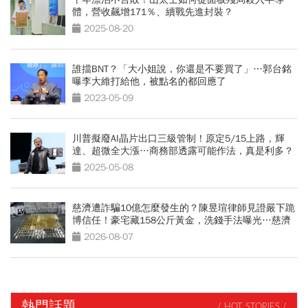
體，營收飆增171％、續戰先進封裝？
2025-08-20
誰擋BNT？「大小姐說，你還是不要買了」…郭台銘
曝李大維打給他，被點名的都回應了
2023-05-09
川普擬廢AI晶片出口三級管制！原定5/15上路，輝
達、超微全大漲…商務部透露可能作法，真是利多？
2025-05-08
慈濟遭詐騙10億怎麼發生的？陳昱瑄律師見證嚴下跪
博信任！豪宅藏158公斤黃金，洗錢手法曝光…慈濟
回應了
2026-08-07
熱門話題
/ HOT STORIES /