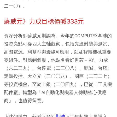
二一○）。
蘇威元》力成目標價喊333元
資深分析師蘇威元則認為，今年的COMPUTEX牽涉的
投資亮點可從四大主軸觀察，包括先進封裝與測試、
高階電源、利基型與邊緣AI應用，以及智慧機械重要
零組件。對應到個股，他點名看好世芯－KY、力成
（六二三九）、台達電（二三○八）、勤誠、台燿、
定穎投控、大立光（三○○八）、國巨（二三二七）
等投資機會。至於上銀（二○四九），已從「工具機
配件廠」轉型為「AI自動化與機器人傳動核心供應
商」，也值得留意。
上述個股中，蘇威元預期
勤誠
下半年起將大量導入