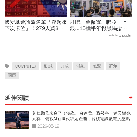
國安基金護盤名單「存起來
群聯、金像電、聯亞、上
下次卡位」！279天買8檔
銀...15檔半年報黑馬搶先
翻倍賺百億：鴻海、台達
卡位！分析師揭選股4指
Ads by
電...唯一金融股是它
標...真能複製鈺創、晶豪科
噴一波？
COMPUTEX
勤誠
力成
鴻海
萬潤
群創
國巨
延伸閱讀
黃仁勳又來台了！鴻海、台達電、聯發科…這天辦兆
元宴，備戰AI新世代綁定產能，台積電設廠進度盤點
2026-05-19