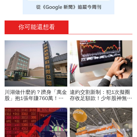
你可能還想看
川湖做什麼的？躋身「萬金
違約交割新制：犯1次擬圈
股」抱1張年賺760萬！傳
存收足額款！少年股神無本
產鐵工廠如何翻身「只有兩
當沖翻車、前7月飆百億…
根鐵憑什麼賣這麼貴」？
違約交割後果「想貸款都
難」