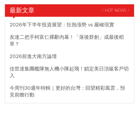
最新文章
/ HOT NEWS /
2026年下半年投資展望：狂熱漲勢 vs 嚴峻現實
友達二把手柯富仁裸辭內幕！「落後群創」成最後稻
草？
2026前進大南方論壇
佳世達集團艦隊無人機小隊起飛！鎖定美日頂級客戶切
入
今周刊30週年特輯｜更好的台灣：回望精彩風雲，預
見前瞻行動