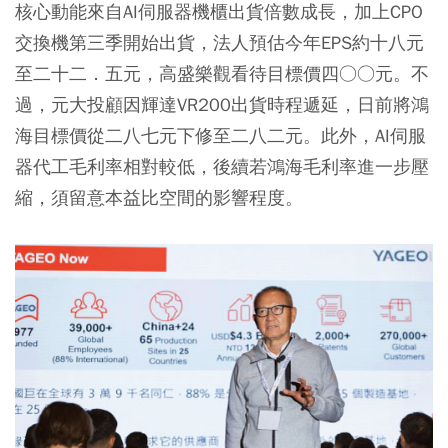
核心動能來自AI伺服器機櫃出貨倍數成長，加上CPO
交換機第三季開始出貨，法人預估今年EPS約十八元
至二十二．五元，高盛樂觀看待目標價四○○元。不
過，元大投顧因輝達VR200出貨時程遞延，日前將鴻
海目標價從二八七元下修至二八二元。此外，AI伺服
器代工毛利率相對較低，後續若鴻海毛利率進一步壓
縮，須留意本益比空間的影響程度。