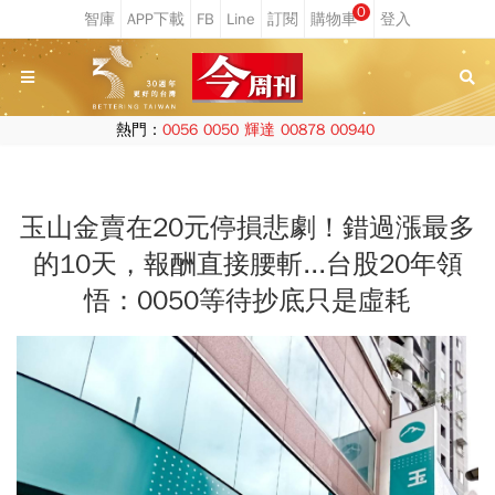
0
熱門：
0056
0050
輝達
00878
00940
玉山金賣在20元停損悲劇！錯過漲最多
的10天，報酬直接腰斬...台股20年領
悟：0050等待抄底只是虛耗