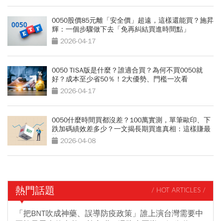
0050股價85元離「安全價」超遠，這樣還能買？施昇
輝：一個步驟做下去「免再糾結買進時間點」
2026-04-17
0050 TISA版是什麼？誰適合買？為何不買0050就
好？成本至少省50％！2大優勢、門檻一次看
2026-04-17
0050什麼時間買都沒差？100萬實測，單筆歐印、下
跌加碼績效差多少？一文揭長期買進真相：這樣賺最
快
2026-04-08
熱門話題
/ HOT ARTICLES /
「把BNT吹成神藥、誤導防疫政策」誰上演台灣需要中