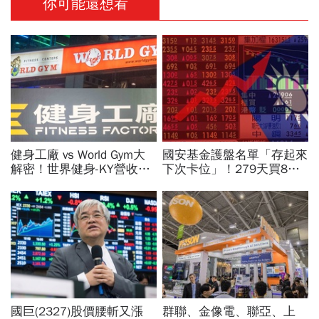
你可能還想看
健身工廠 vs World Gym大
國安基金護盤名單「存起來
解密！世界健身-KY營收大
下次卡位」！279天買8檔
勝，獲利卻輸給柏文？教練
翻倍賺百億：鴻海、台達
課、會籍…誰才是真正賺錢
電...唯一金融股是它
金雞母？
國巨(2327)股價腰斬又漲
群聯、金像電、聯亞、上