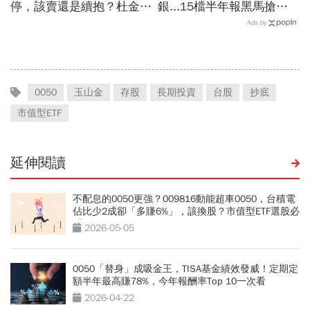
停，該賣還是續抱？杜金龍
銀...15檔半年報黑馬搶先
預言重演華城狂飆走勢「解
卡位！分析師揭選股4指
Ads by
套時間曝光」！群創、南亞
標...真能複製鈺創、晶豪科
科也點名
噴一波？
0050
玉山金
存股
長期投資
台股
抄底
市值型ETF
延伸閱讀
不配息的0050更強？009816動能超車0050，台積電
佔比少2成卻「多賺6%」，該換股？市值型ETF選股必
看
2026-05-05
0050「替身」成吸金王，TISA基金績效發威！定期定
額半年最高賺78%，今年報酬率Top 10一次看
2026-04-22