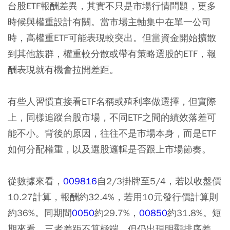
台股ETF
報酬差異，其實不只是市場行情問題，更多
時候與權重設計有關。當市場主軸集中在單一公司
時，高權重ETF可能表現較突出。但當資金開始擴散
到其他族群，權重較分散或帶有策略選股的ETF，報
酬表現就有機會拉開差距。
有些人習慣直接看ETF名稱或殖利率做選擇，但實際
上，同樣追蹤台股市場，不同ETF之間的績效落差可
能不小。背後的原因，往往不是市場本身，而是ETF
如何分配權重，以及選股邏輯是否跟上市場節奏。
從數據來看，
009816
自2/3掛牌至5/4，若以收盤價
10.27計算，報酬約32.4%，若用10元發行價計算則
約36%。同期間
0050
約29.7%，
00850
約31.8%。短
期來看，三者差距不算極端，但仍出現明顯排序差