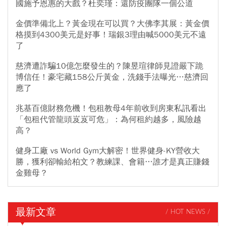
國施予恩惠的大戲？杜奕瑾：還防疫團隊一個公道
金價準備北上？黃金現在可以買？大佛李其展：黃金價
格摸到4300美元是好事！瑞銀3理由喊5000美元不遠
了
慈濟遭詐騙10億怎麼發生的？陳昱瑄律師見證嚴下跪
博信任！豪宅藏158公斤黃金，洗錢手法曝光…慈濟回
應了
兆基百億財務危機！包租教母4年前收到房東私訊看出
「包租代管龍頭岌岌可危」：為何租約越多，風險越
高？
健身工廠 vs World Gym大解密！世界健身-KY營收大
勝，獲利卻輸給柏文？教練課、會籍…誰才是真正賺錢
金雞母？
最新文章
/ HOT NEWS /