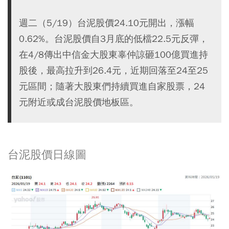
週二（5/19）台泥股價24.10元開出，漲幅
0.62%。台泥股價自3月底的低檔22.5元反彈，
在4/8傳出中信金大股東辜仲諒砸100億買進持
股後，最高拉升到26.4元，近期回落至24至25
元區間；隨著大股東們持續買進自家股票，24
元附近或成台泥股價地板區。
台泥股價日線圖