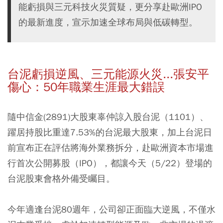
能虧損與三元科技火災質疑，更分享赴歐洲IPO
的最新進度，宣示加速全球布局與低碳轉型。
台泥虧損逆風、
三元能源火災...
張安平
傷心：50年職業生涯最大錯誤
隨中信金(2891)大股東辜仲諒入股台泥（1101）、
躍居持股比重達7.53%的台泥最大股東，加上台泥日
前宣布正在評估將海外業務拆分，赴歐洲資本市場進
行首次公開募股（IPO），都讓今天（5/22）登場的
台泥股東會格外備受矚目。
今年適逢台泥80週年，公司卻正面臨大逆風，不僅水