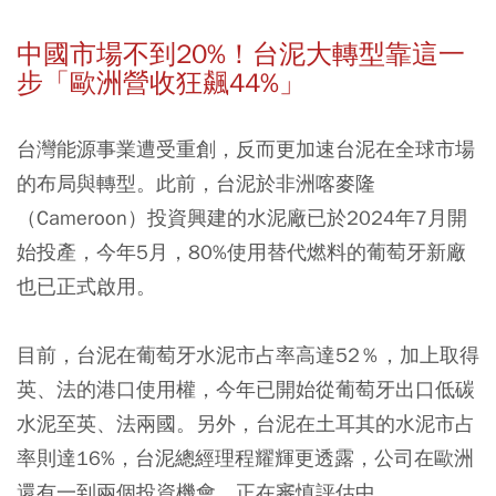
中國市場不到20%！台泥大轉型靠這一
步「歐洲營收狂飆44%」
台灣能源事業遭受重創，反而更加速台泥在全球市場
的布局與轉型。此前，台泥於非洲喀麥隆
（Cameroon）投資興建的水泥廠已於2024年7月開
始投產，今年5月，80%使用替代燃料的葡萄牙新廠
也已正式啟用。
目前，台泥在葡萄牙水泥市占率高達52％，加上取得
英、法的港口使用權，今年已開始從葡萄牙出口低碳
水泥至英、法兩國。另外，台泥在土耳其的水泥市占
率則達16%，台泥總經理程耀輝更透露，公司在歐洲
還有一到兩個投資機會，正在審慎評估中。