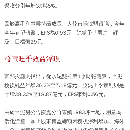
營收分別年增3%與5%。
鑒於高毛利事業持續成長、大陸市場汰弱留強，今年
全年有望轉盈，EPS為0.93元，除給予「買進」評
級，目標價29元。
發電旺季效益浮現
富邦投顧則指出，從水泥雙雄第1季財報觀察，台泥
稅後純益年增36.2%至7.18億元；亞泥上季獲利則是
年增38.32%至18.87億元，EPS來到0.56元。
由於台泥另公告擬處分竹東鎮1883坪土地，用意為
活化資產，加上股東權益總額因稅後淨利增加、海外