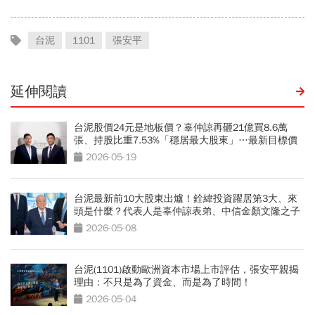
台泥
1101
張安平
延伸閱讀
台泥股價24元是地板價？辜仲諒再砸21億買8.6萬
張、持股比重7.53%「穩居最大股東」…最新目標價
出爐
2026-05-19
台泥最新前10大股東出爐！銓緯投資躍居第3大、來
頭是什麼？代表人是辜仲諒表弟、中信金顏文隆之子
2026-05-08
台泥(1101)啟動歐洲資本市場上市評估，張安平親揭
理由：不只是為了資金、而是為了時間！
2026-05-04