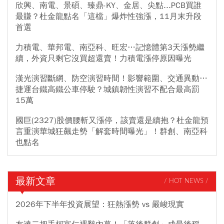
欣興、南電、景碩、臻鼎-KY、金居、尖點...PCB買誰
最賺？杜金龍點名「這檔」爆炸性強漲，11月末升段
首選
力積電、華邦電、南亞科、旺宏…記憶體第3天漲勢繼
續，外資只剩它沒買超還賣！力積電漲停原因曝光
漢光演習斷網、防空演習時間！影響範圍、交通異動…
捷運台鐵高鐵公車停駛？城鎮韌性演習不配合最高罰
15萬
國巨(2327)股價腰斬又漲停，該賣還是續抱？杜金龍預
言重演華城狂飆走勢「解套時間曝光」！群創、南亞科
也點名
最新文章
/ HOT NEWS /
2026年下半年投資展望：狂熱漲勢 vs 嚴峻現實