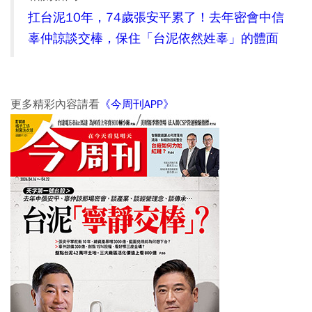
扛台泥10年，74歲張安平累了！去年密會中信
辜仲諒談交棒，保住「台泥依然姓辜」的體面
更多精彩內容請看
《今周刊APP》