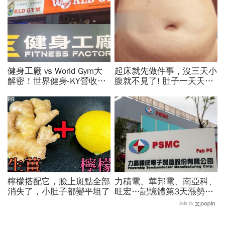
健身工廠 vs World Gym大
起床就先做件事，沒三天小
解密！世界健身-KY營收大
腹就不見了! 肚子一天天變
勝，獲利卻輸給柏文？教練
小！
課、會籍…誰才是真正賺錢
PR
金雞母？
檸檬搭配它，臉上斑點全部
力積電、華邦電、南亞科、
消失了，小肚子都變平坦了
旺宏…記憶體第3天漲勢繼
續，外資只剩它沒買超還大
Ads by
賣！力積電漲停原因曝光