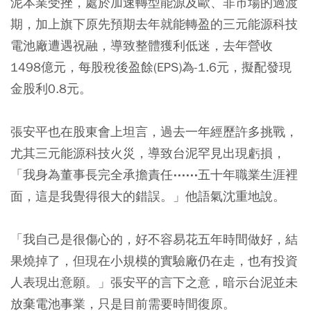
泥本業受挫，處於加速轉型能源及歐、非市場的過渡
期，加上旗下原先預期去年就能轉盈的三元能源科技
電池廠遭遇祝融，導致整體獲利低迷，去年營收
1498億元，每股稅後盈餘(EPS)為-1.6元，擬配發現
金股利0.8元。
張安平也在股東會上坦言，過去一年經歷許多挑戰，
尤其三元能源科技火災，導致台泥罕見出現虧損，
「我身為董事長完全承擔責任⋯⋯五十年職業生涯裡
面，這是我覺得很大的錯誤。」他語氣沈重地說。
「我自己是很傷心的，好不容易花五年時間做好，結
果燒掉了，但現在小規模的實驗廠仍在走，也有投資
人表現出意願。」
張安平的言下之意，暗示台泥並未
放棄電池事業，只是目前需要時間復原。