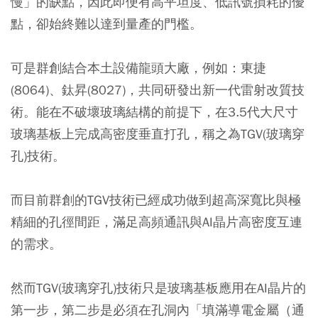
慢」的缺點，因此即便有高平坦度、低訊號損耗的優
點，卻始終難以達到量產的門檻。
可是群創結合本土設備龍頭大廠，例如：東捷
(8064)、鈦昇(8027)，共同研發出新一代雷射改質技
術。能在不破壞玻璃結構的前提下，在3.5代大尺寸
玻璃基板上完成高密度垂直打孔，稱之為TGV(玻璃穿
孔)技術。
而目前群創的TGV技術已經成功做到超高深寬比與極
精細的孔徑間距，滿足高頻通訊與AI晶片高密度互連
的需求。
然而TGV(玻璃穿孔)技術只是玻璃基板應用在AI晶片的
第一步，第二步是必須在孔洞內「填滿導電金屬（通