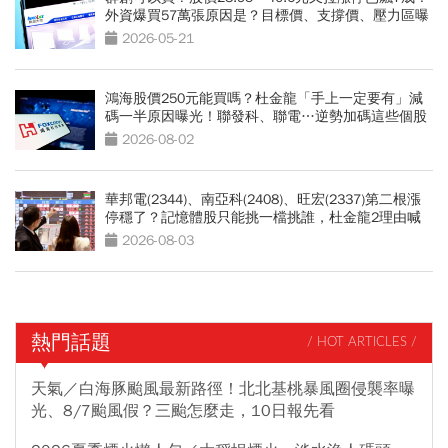
外資爆買57萬張原因是？目標價、支撐價、壓力區曝
光
2026-05-21
鴻海股價250元能買嗎？杜金龍「手上一定要有」減
碼一半原因曝光！聯發科、聯電…逆勢加碼這些個股
2026-08-02
華邦電(2344)、南亞科(2408)、旺宏(2337)第二根漲
停穩了？記憶體股只能挑一檔挑誰，杜金龍2理由喊
選它
2026-08-03
熱門話題
/ HOT ARTICLES /
天氣／白海豚颱風最新路徑！北北基桃暴風圈侵襲率曝
光、8/7颱風假？三颱怎麼走，10日報先看