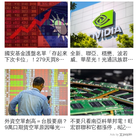
國安基金護盤名單「存起來
全新、聯亞、穩懋、波若
下次卡位」！279天買8檔
威、華星光！光通訊族群一
翻倍賺百億：鴻海、台達
堆連拉4根漲停，跟誰有
電...唯一金融股是它
關？原來輝達這利多發威
外資空單創高＝台股要崩？
不要只看南亞科華邦電！旺
9萬口期貨空單原因曝光！
宏群聯和它都漲停，8記憶
華邦電、南亞科...老手喊
體股各擁啥利多？華邦電法
Ads by