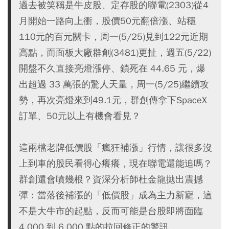
過去被笑稱是牛皮股、定存股的聯電(2303)從4
月開始一路向上衝，股價50元翻倍漲、站穩
110元的百元關卡，周一(5/25)見到122元近期
高點，而面板大廠群創(3481)更扯，週五(5/22)
開盤不久直接亮燈漲停、鎖死在 44.65 元，爆
出超過 33 萬張的驚人天量，周一(5/25)繼續攻
勢，再次亮燈來到49.1元，群創傳拿下SpaceX
訂單、50元以上有機會看見？
這兩檔老牌低價股「瘋狂補漲」行情，讓很多沒
上到車的股民看得心癢癢，現在聯電還能追嗎？
群創還會噴幾根？資深分析師杜金龍拋出震撼
彈：當落後補漲的「低價股」成為主力新寵，這
不是大牛市的起點，反而可能是台股即將面臨
4,000 到 6,000 點的拉回修正的警訊。