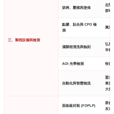
志聖 (
烘烤、壓模與塗佈
群翊 (
點膠、貼合與 CPO 檢
萬潤 (
測
三、製程設備與檢測
弘塑 (
濕製程清洗與蝕刻
辛耘 (
AOI 光學檢測
牧德 (
盟立 (
自動化與智慧物流
東捷 (
大量 (
群創 (
面板級封裝 (FOPLP)
友達 (