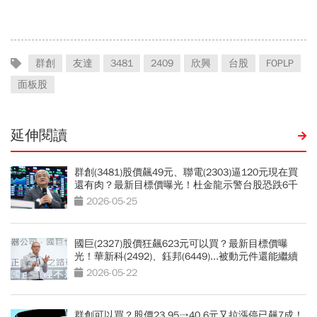
「快換9檔AI飆股」賺Q3大
說時間就在今天，牛肉大塊
行情
嗎
群創
友達
3481
2409
欣興
台股
FOPLP
面板股
延伸閱讀
群創(3481)股價飆49元、聯電(2303)逼120元現在買
還有肉？最新目標價曝光！杜金龍示警台股恐跌6千
點，教你高出低進操作法
2026-05-25
國巨(2327)股價狂飆623元可以買？最新目標價曝
光！華新科(2492)、鈺邦(6449)...被動元件還能繼續
噴？台股老手3劇本分析
2026-05-22
群創可以買？股價23.95→40.6元又拉漲停已飆7成！