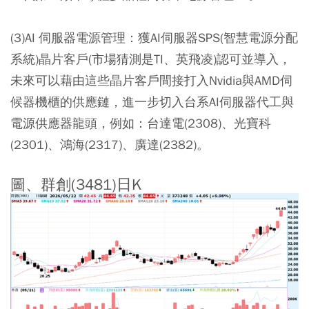
(3)AI 伺服器電源管理：
獲AI伺服器SPS(智慧電源分配
系統)晶片客戶(市場猜測是TI、英飛凌)認可並導入，
未來可以藉由這些晶片客戶間接打入Nvidia與AMD伺
候器機櫃的供應鏈，進一步切入台系AI伺服器代工與
電源供應器龍頭，例如：台達電(2308)、光寶科
(2301)、鴻海(2317)、廣達(2382)。
圖、群創(3481)日K