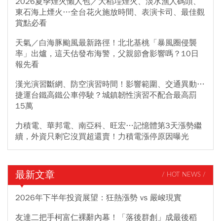
2026夏季煙火懶人包／大稻埕煙火、淡水漁人碼頭、
東石海上煙火…全台花火施放時間、表演卡司、最佳觀
賞點必看
天氣／白海豚颱風最新路徑！北北基桃「暴風圈侵襲
率」出爐，這天估發布海警，父親節會影響嗎？10日
報先看
漢光演習斷網、防空演習時間！影響範圍、交通異動…
捷運台鐵高鐵公車停駛？城鎮韌性演習不配合最高罰
15萬
力積電、華邦電、南亞科、旺宏…記憶體第3天漲勢繼
續，外資只剩它沒買超還賣！力積電漲停原因曝光
最新文章
/ HOT NEWS /
2026年下半年投資展望：狂熱漲勢 vs 嚴峻現實
友達二把手柯富仁裸辭內幕！「落後群創」成最後稻