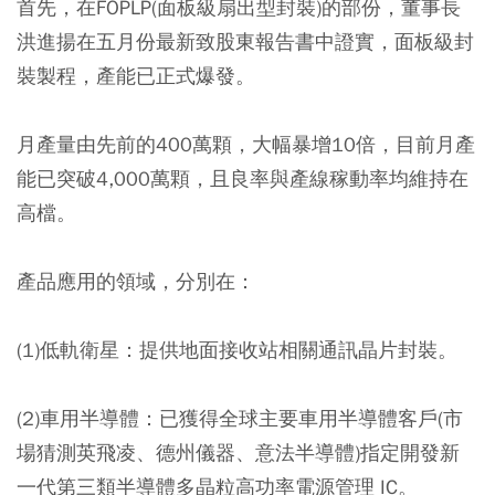
首先，在FOPLP(面板級扇出型封裝)的部份，董事長
洪進揚在五月份最新致股東報告書中證實，面板級封
裝製程，產能已正式爆發。
月產量由先前的400萬顆，大幅暴增10倍，目前月產
能已突破4,000萬顆，且良率與產線稼動率均維持在
高檔。
產品應用的領域，分別在：
(1)低軌衛星：
提供地面接收站相關通訊晶片封裝。
(2)車用半導體：
已獲得全球主要車用半導體客戶(市
場猜測英飛凌、德州儀器、意法半導體)指定開發新
一代第三類半導體多晶粒高功率電源管理 IC。