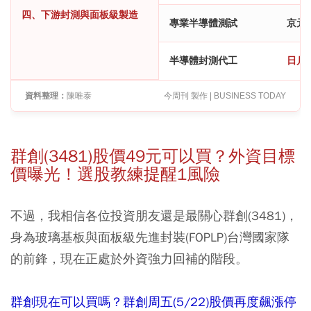
四、下游封測與面板級製造
專業半導體測試
京元電
半導體封測代工
日月光
資料整理：
陳唯泰
今周刊 製作 | BUSINESS TODAY
群創(3481)股價49元可以買？外資目標
價曝光！選股教練提醒1風險
不過，我相信各位投資朋友還是最關心群創(3481)，
身為玻璃基板與面板級先進封裝(FOPLP)台灣國家隊
的前鋒，現在正處於外資強力回補的階段。
群創現在可以買嗎？群創周五(5/22)股價再度飆漲停