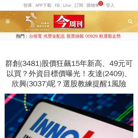
0
熱門：
台積電
兆豐金配息
股票抽籤
00929
航運股走勢
群創(3481)股價狂飆15年新高、49元可
以買？外資目標價曝光！友達(2409)、
欣興(3037)呢？選股教練提醒1風險