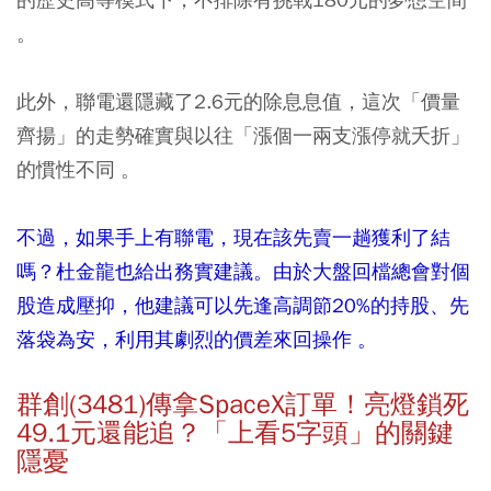
。
此外，聯電還隱藏了2.6元的除息息值，這次「價量
齊揚」的走勢確實與以往「漲個一兩支漲停就夭折」
的慣性不同 。
不過，如果手上有聯電，現在該先賣一趟獲利了結
嗎？杜金龍也給出務實建議。由於大盤回檔總會對個
股造成壓抑，他建議可以先逢高調節20%的持股、先
落袋為安，利用其劇烈的價差來回操作 。
群創(3481)傳拿SpaceX訂單！亮燈鎖死
49.1元還能追？「上看5字頭」的關鍵
隱憂