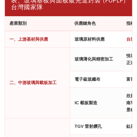
表、玻璃基板與面板級先進封裝 (FOPLP)
台灣國家隊
產業類別
供應鏈角色
指標
一、上游基材與供應
玻璃原材料供應
台玻 (
悅城 (
玻璃薄化與精密加工
正達 (
電子級玻纖布
富喬 (
二、中游玻璃與載板加工
欣興 (
IC 載板製造
南電 (
景碩 (
TGV 雷射鑽孔
鈦昇 (