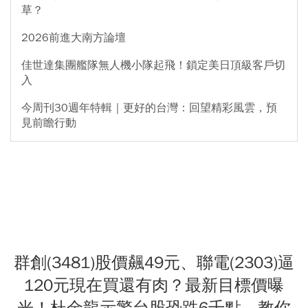
草？
2026前進大南方論壇
佳世達集團艦隊無人機小隊起飛！鎖定美日頂級客戶切
入
今周刊30週年特輯｜更好的台灣：回望精彩風雲，預
見前瞻行動
群創(3481)股價飆49元、聯電(2303)逼
120元現在買還有肉？最新目標價曝
光！杜金龍示警台股恐跌6千點，教你