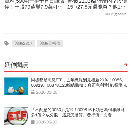
寶雅(5904)一拆十首日飆漲
台橡(2103)做什麼的？股價
停！一張79萬變7.9萬可以
15➝27.5元還能買？他19
買？今年配息25.5元、他
元賣掉捶心肝...連拉2根漲
Ads by
存股6年領悟：股票買一
停為何突然爆發？老傳產翻
次，股息領終身
身3關鍵
鴻海2317
鴻海目標價
延伸閱讀
同樣都是高息ETF，去年總報酬竟相差20％！0056、
00919、00878...23檔總體檢：真正息利雙賺3檔曝光
2026-01-26
「不配息的0050」是它！009816不領息為何報酬能
多1倍？成分股、股息怎麼算、發行價一次看
2026-02-03