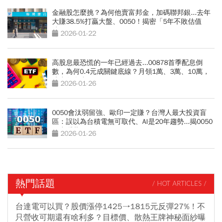
金融股怎麼挑？為何他賣富邦金，加碼聯邦銀...去年
大賺38.5%打贏大盤、0050！揭密「5年不敗估值
法」
2026-01-22
高股息最恐慌的一年已經過去...00878首季配息倒
數，為何0.4元成關鍵底線？月領1萬、3萬、10萬，
成本各多少？
2026-01-26
0050會汰弱留強、歐印一定賺？台灣人最大投資盲
區：誤以為台積電無可取代、AI是20年趨勢...揭0050
兩大隱藏風險
2026-01-26
熱門話題
/ HOT ARTICLES /
台達電可以買？股價漲停1425→1815元反彈27%！不
只營收可期還有啥利多？目標價、散熱王牌神秘面紗曝