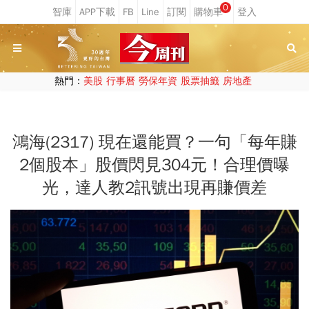
0
熱門：
美股
行事曆
勞保年資
股票抽籤
房地產
鴻海(2317) 現在還能買？一句「每年賺
2個股本」股價閃見304元！合理價曝
光，達人教2訊號出現再賺價差