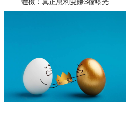
體檢：真正息利雙賺3檔曝光