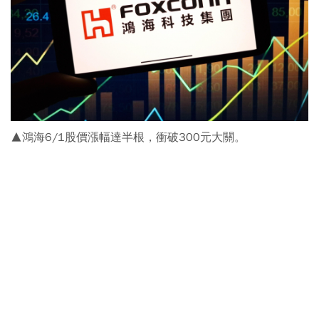
▲鴻海6/1股價漲幅達半根，衝破300元大關。