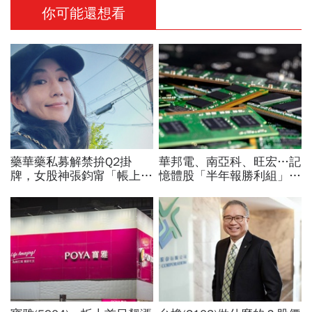
你可能還想看
藥華藥私募解禁拚Q2掛
華邦電、南亞科、旺宏…記
牌，女股神張鈞甯「帳上爆
憶體股「半年報勝利組」是
賺1億」！為何3年前會認
它！外資狂補近6萬張，這
256張？她親揭兩原因
檔2天砍6.2萬張為什麼