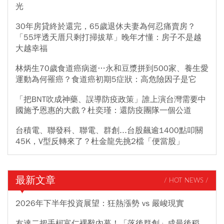
光
30年房貸終於還完，65歲退休夫妻為何忍痛賣房？
「55坪透天厝只剩打掃拔草」晚年才懂：房子不是越
大越幸福
林炳生70歲食道癌病逝…永和豆漿拼到500家、養生愛
運動為何罹癌？食道癌初期5症狀：高危險因子是它
「把BNT吹成神藥、誤導防疫政策」誰上演台灣需要中
國施予恩惠的大戲？杜奕瑾：還防疫團隊一個公道
台積電、聯發科、聯電、群創...台股飆逾1400點叩關
45K，V型反轉來了？杜金龍先挑2檔「便當股」
最新文章
/ HOT NEWS /
2026年下半年投資展望：狂熱漲勢 vs 嚴峻現實
友達二把手柯富仁裸辭內幕！「落後群創」成最後稻