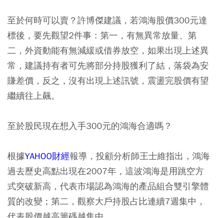
至於何時可以賣？許博傑建議，若鴻海股價300元達
標後，要先觀望2件事：第一，有無異常放量、第
二，外資動能有無減緩或借券放空，如果出現上述異
常，建議持有者可先將部分持股獲利了結，落袋為安
賺差價，反之，沒有出現上述訊號，震盪完股價有望
繼續往上飆。
至於股民現在想入手300元的鴻海合適嗎？
根據
YAHOO財經
報導，投顧分析師王士維指出，鴻海
過去歷史高點出現在2007年，這波鴻海是用跳空方
式突破新高，代表市場認為鴻海的產品組合雙引擎體
質的改變；第二，觀察大戶持股占比連續7週集中，
代表股價越高籌碼越集中。