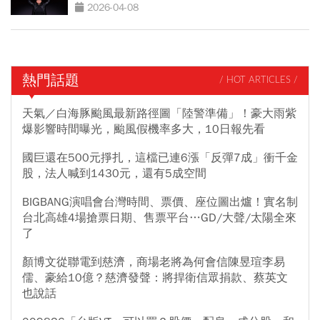
2026-04-08
熱門話題
/ HOT ARTICLES /
天氣／白海豚颱風最新路徑圖「陸警準備」！豪大雨紫
爆影響時間曝光，颱風假機率多大，10日報先看
國巨還在500元掙扎，這檔已連6漲「反彈7成」衝千金
股，法人喊到1430元，還有5成空間
BIGBANG演唱會台灣時間、票價、座位圖出爐！實名制
台北高雄4場搶票日期、售票平台…GD/大聲/太陽全來
了
顏博文從聯電到慈濟，商場老將為何會信陳昱瑄李易
儒、豪給10億？慈濟發聲：將捍衛信眾捐款、蔡英文
也說話