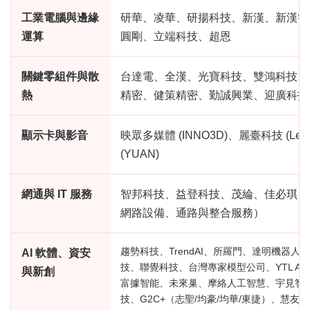
工業電腦與邊緣
研華、凌華、研揚科技、新漢、新漢智
運算
圓剛、立端科技、超恩
關鍵零組件與散
台達電、全漢、光寶科技、雙鴻科技、
熱
精密、健策精密、勤誠興業、迎廣科技
顯示卡與影音
映眾多媒體 (INNO3D)、麗臺科技 (Lea
(YUAN)
網通與 IT 服務
智邦科技、益登科技、茂綸、佳必琪、
網路設備、通路與整合服務）
趨勢科技、TrendAI、所羅門、達明機器
AI 軟體、資安
技、聯覺科技、台灣專家模型公司、YTL AI
與新創
富據智能、未來巢、摩絡人工智慧、宇見智
技、G2C+（志聖/均豪/均華/東捷）、慧