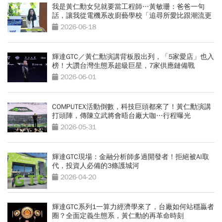
我是黃仁勳女兒就要當工程師…黃敏珊：爸爸一句
話，讓我從電機系改廚藝學校「追尋所愛比跟潮流更
重要」
2026-06-18
輝達GTC／黃仁勳演講背板股出列，「5家愛店」也入
榜！大讚台灣生態系超級巨星，7家供應鏈備戰
2026-06-01
COMPUTEX活動倒數，科技巨頭都來了！黃仁勳演講
打頭陣，傳陳立武將會晤台廠大咖…行程曝光
2026-05-31
輝達GTC現場：金融分析師多過開發者！拒絕被AI取
代，投資人必備的3條護城河
2026-04-20
輝達GTC系列1一算力經濟學來了，台廠如何站穩贏者
圈？全面定義生態系，黃仁勳的再革命時刻