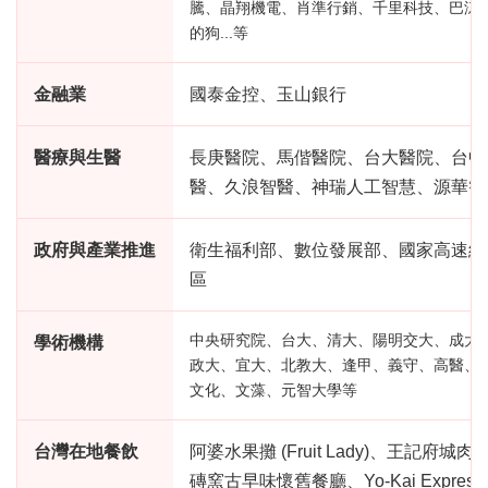
騰、晶翔機電、肖準行銷、千里科技、巴涼
的狗...等
金融業
國泰金控、玉山銀行
醫療與生醫
長庚醫院、馬偕醫院、台大醫院、台中
醫、久浪智醫、神瑞人工智慧、源華智
政府與產業推進
衛生福利部、數位發展部、國家高速網
區
中央研究院、台大、清大、陽明交大、成大
學術機構
政大、宜大、北教大、逢甲、義守、高醫、
文化、文藻、元智大學等
台灣在地餐飲
阿婆水果攤 (Fruit Lady)、王記
磚窯古早味懷舊餐廳、Yo-Kai Express