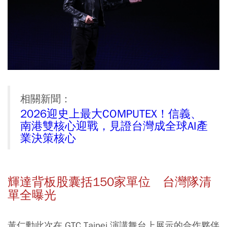
相關新聞：
2026迎史上最大COMPUTEX！信義、
南港雙核心迎戰，見證台灣成全球AI產
業決策核心
輝達背板股囊括150家單位 台灣隊清
單全曝光
黃仁勳此次在 GTC Taipei 演講舞台上展示的合作夥伴