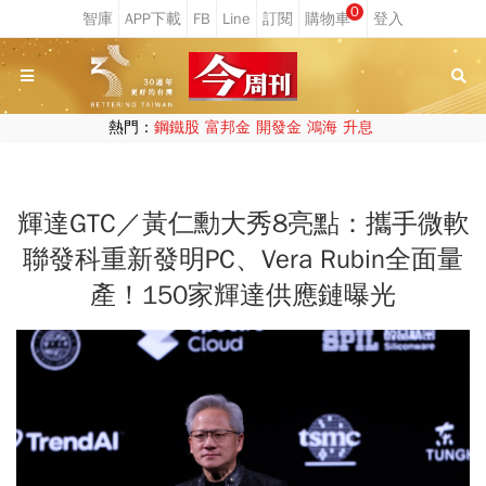
0
熱門：
鋼鐵股
富邦金
開發金
鴻海
升息
輝達GTC／黃仁勳大秀8亮點：攜手微軟
聯發科重新發明PC、Vera Rubin全面量
產！150家輝達供應鏈曝光