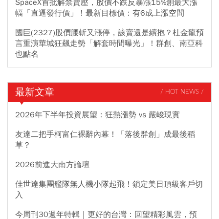
SpaceX首批解禁賣壓，股價不跌反暴漲15%創最大漲
幅「直逼發行價」！最新目標價：有6成上漲空間
國巨(2327)股價腰斬又漲停，該賣還是續抱？杜金龍預
言重演華城狂飆走勢「解套時間曝光」！群創、南亞科
也點名
最新文章
/ HOT NEWS /
2026年下半年投資展望：狂熱漲勢 vs 嚴峻現實
友達二把手柯富仁裸辭內幕！「落後群創」成最後稻
草？
2026前進大南方論壇
佳世達集團艦隊無人機小隊起飛！鎖定美日頂級客戶切
入
今周刊30週年特輯｜更好的台灣：回望精彩風雲，預