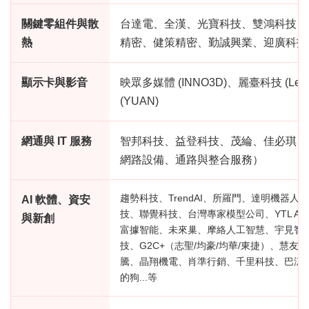
關鍵零組件與散
台達電、全漢、光寶科技、雙鴻科技、
熱
精密、健策精密、勤誠興業、迎廣科技
顯示卡與影音
映眾多媒體 (INNO3D)、麗臺科技 (Lea
(YUAN)
網通與 IT 服務
智邦科技、益登科技、茂綸、佳必琪、
網路設備、通路與整合服務）
趨勢科技、TrendAI、所羅門、達明機器
AI 軟體、資安
技、聯覺科技、台灣專家模型公司、YTL AI
與新創
富據智能、未來巢、摩絡人工智慧、宇見智
技、G2C+（志聖/均豪/均華/東捷）、慧
騰、晶翔機電、肖準行銷、千里科技、巴涼
的狗...等