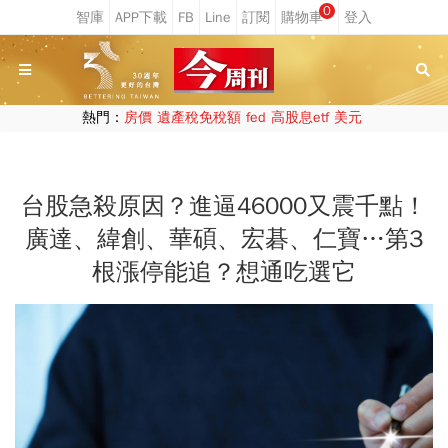
0
熱門：
房價
遺產稅免稅額
fed
高股息etf
美元
台股急殺原因？進逼46000又震千點！
廣達、緯創、華碩、宏碁、仁寶…第3
根漲停能追？想通吃選它