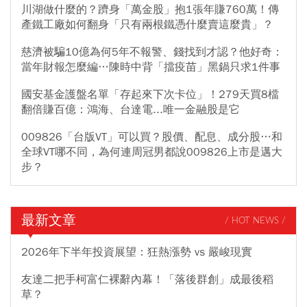
川湖做什麼的？躋身「萬金股」抱1張年賺760萬！傳
產鐵工廠如何翻身「只有兩根鐵憑什麼賣這麼貴」？
慈濟被騙10億為何5年不報警、錢找到才認？他好奇：
當年財報怎麼編…陳時中背「擋疫苗」黑鍋只求1件事
國安基金護盤名單「存起來下次卡位」！279天買8檔
翻倍賺百億：鴻海、台達電...唯一金融股是它
009826「台版VT」可以買？股價、配息、成分股…和
全球VT哪不同，為何連周冠男都說009826上市是邁大
步？
最新文章
/ HOT NEWS /
2026年下半年投資展望：狂熱漲勢 vs 嚴峻現實
友達二把手柯富仁裸辭內幕！「落後群創」成最後稻
草？