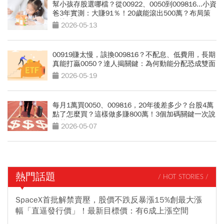
幫小孩存股選哪檔？從00922、0050到009816...小資
爸3年實測：大賺91％！20歲能滾出500萬？布局策
略快看
2026-05-13
00919賺太慢，該換009816？不配息、低費用，長期
真能打贏0050？達人揭關鍵：為何動能分配恐成雙面
刃
2026-05-19
每月1萬買0050、009816，20年後差多少？台股4萬
點了怎麼買？這樣做多賺800萬！3個加碼關鍵一次說
清楚
2026-05-07
熱門話題
/ HOT STORIES /
SpaceX首批解禁賣壓，股價不跌反暴漲15%創最大漲
幅「直逼發行價」！最新目標價：有6成上漲空間