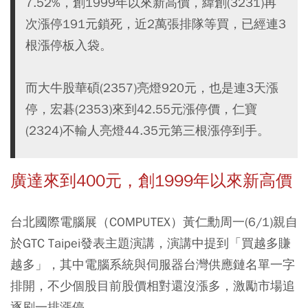
7.52%，創1999年以來新高價，緯創(3231)再
次漲停191元鎖死，近2萬張排隊等買，已經連3
根漲停板入袋。
而大牛股華碩(2357)亮燈920元，也是連3天漲
停，宏碁(2353)來到42.55元漲停價，仁寶
(2324)不輸人亮燈44.35元第三根漲停到手。
廣達來到400元，創1999年以來新高價
台北國際電腦展（COMPUTEX）黃仁勳周一(6/1)親自
於GTC Taipei發表主題演講，演講中提到「買越多賺
越多」，其中電腦系統與伺服器台灣供應鏈名單一字
排開，不少個股目前股價相對還沒漲多，激勵市場追
逐刷一排漲停。