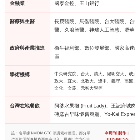
金融業
國泰金控、玉山銀行
醫療與生醫
長庚醫院、馬偕醫院、台大醫院、台中
醫、久浪智醫、神瑞人工智慧、源華智
政府與產業推進
衛生福利部、數位發展部、國家高速網
區
中央研究院、台大、清大、陽明交大、成大
學術機構
政大、宜大、北教大、逢甲、義守、高醫、
文化、文藻、元智大學等
台灣在地餐飲
阿婆水果攤 (Fruit Lady)、王記
磚窯古早味懷舊餐廳、Yo-Kai Express
註：名單據 NVIDIA GTC 演講素材整理。部分單
今周刊 製作 |
位可能因影像模糊而略有出入，最終以官方公告
BUSINESS