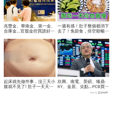
兆豐金、華南金、第一金、
一週有感！肚子整個都消下
合庫金...官股金控買誰好？
去了！免節食，排空順暢就
達人點名這檔「價差填息雙
夠
冠王」，除息日、發息日先
PR
看
起床就先做件事，沒三天小
欣興、南電、景碩、臻鼎-
腹就不見了! 肚子一天天變
KY、金居、尖點...PCB買誰
小！
最賺？杜金龍點名「這檔」
Ads by
11月末升段首選，V轉反彈
最快