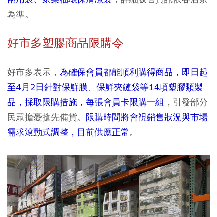
為準。
好市多塑膠商品限購令
好市多表示，
為確保會員都能順利購得商品，即日起
至4月2日針對保鮮膜、保鮮夾鏈袋等14項塑膠類製
品，採取限購措施，每張會員卡限購一組
，引發部分
民眾擔憂搶先備貨。
限購時間將會視銷售狀況與市場
需求滾動式調整，目前供應正常
。