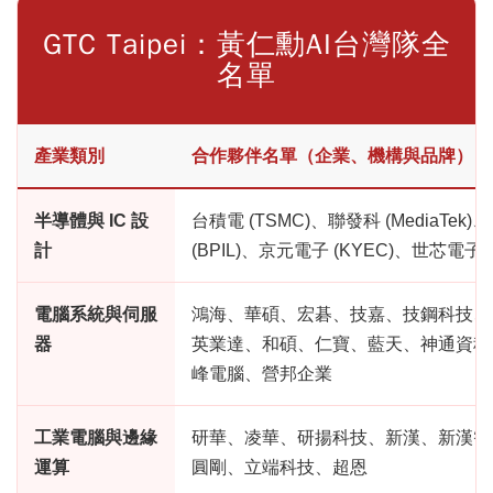
GTC Taipei：黃仁勳AI台灣隊全
名單
產業類別
合作夥伴名單（企業、機構與品牌）
半導體與 IC 設
台積電 (TSMC)、聯發科 (MediaTek
計
(BPIL)、京元電子 (KYEC)、世芯電子 (a
電腦系統與伺服
鴻海、華碩、宏碁、技嘉、技鋼科技、
器
英業達、和碩、仁寶、藍天、神通資科
峰電腦、營邦企業
工業電腦與邊緣
研華、凌華、研揚科技、新漢、新漢智
運算
圓剛、立端科技、超恩