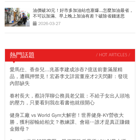
油價破30元！好市多加油站也塞爆...怎麼加油最省，
不可以加滿、早上晚上加油有差？破除省錢迷思
2026-03-27
熱門話題
/ HOT ARTICLES /
愛馬仕、香奈兒...兆基李建成涉吞7億送前妻滿屋精
品，遭羈押禁見！宏碁李文詳當董座才2天閃辭：發現
內部缺失
眷村長大，蔡詩萍聊公務員老父親：不給子女出人頭地
的壓力，只要看到我在看書他就很開心
健身工廠 vs World Gym大解密！世界健身-KY營收大
勝，獲利卻輸給柏文？教練課、會籍…誰才是真正賺錢
金雞母？