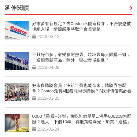
延伸閱讀
好市多有新規定？去Costco不能這樣穿，不合規恐被
拒絕入場…情節嚴重將取消會員資格
2026-03-13
不只好市多，家樂福耐熱袋、垃圾袋每人限購一組，
「這類塑膠商品」除外…哪些賣場跟進？
2026-04-08
好市多體驗會員！沒給年費也能進來，體驗券怎麼
拿？Costco免費4服務能同步購物？3款降價優惠必看
2026-03-20
0050「降費+分割」像吃無敵星星...滿手006208怎麼
辦？達人「下個10年」存股策略曝光：加買「這檔」
勝率更高
2026-02-24