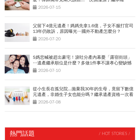
2026-07-15
父留下4億元遺產！媽媽先拿1.6億，子女不服打官司
13年仍敗訴，原因曝光…國外不動產怎麼分？
2026-07-20
S媽悲喊被趕出豪宅！淚吐分產內幕憂「露宿街頭」
…遺產繼承順位是什麼？多做1件事不讓孝心變缺憾
2026-07-10
從小生長在孤兒院...拋棄我30年的生母，竟留下數億
元遺產，非婚生子女也能分嗎？繼承遺產資格一次看
2026-07-08
熱門話題
/ HOT STORIES /