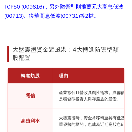
TOP50 (009816)，另外防禦型則推薦元大高息低波
(00713)、復華高息低波(00731)等2檔。
大盤震盪資金避風港：4大轉進防禦型類
股配置
轉進類股
理由
產業寡佔且營收具剛性需求。具備優異
電信
是穩健型投資人與存股族的最愛。
大盤震盪時，資金常移轉至具有低基期
高殖利率
重優勢的標的，也成為近期高股息ETF