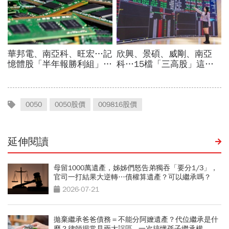
0050
0050股價
009816股價
延伸閱讀
母留1000萬遺產，姊姊們怒告弟獨吞「要分1/3」，
官司一打結果大逆轉…債權算遺產？可以繼承嗎？
2026-07-21
拋棄繼承爸爸債務＝不能分阿嬤遺產？代位繼承是什
麼？律師揭常見兩大誤區...一次搞懂孫子繼承權