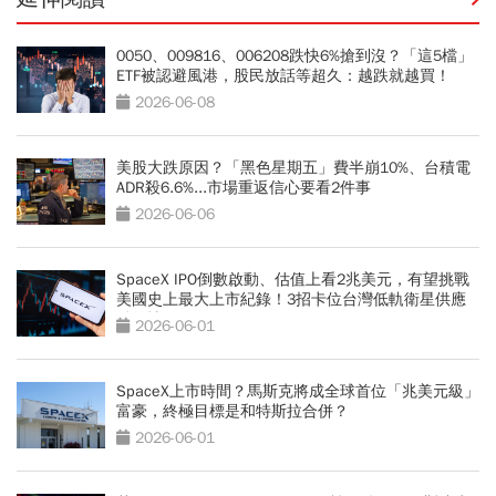
0050、009816、006208跌快6%搶到沒？「這5檔」
ETF被認避風港，股民放話等超久：越跌就越買！
2026-06-08
美股大跌原因？「黑色星期五」費半崩10%、台積電
ADR殺6.6%...市場重返信心要看2件事
2026-06-06
SpaceX IPO倒數啟動、估值上看2兆美元，有望挑戰
美國史上最大上市紀錄！3招卡位台灣低軌衛星供應
鏈行情
2026-06-01
SpaceX上市時間？馬斯克將成全球首位「兆美元級」
富豪，終極目標是和特斯拉合併？
2026-06-01