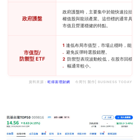
政府護盤時，主要集中於能快速拉抬大
政府護盤
權值股與龍頭產業。這些標的通常具有
市值且營運穩健的特點。
1
逢低布局市值型，市場止穩時，能跟
市值型/
.
避免反彈時選股錯壓。
防禦型 ETF
2
防禦型表現波動較低，在股市回檔時，
.
幅通常較小。
資料來源：
旺得富理財網
今周刊 製作| BUSINESS TODAY