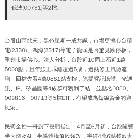
低波(00731)等2檔。
台股山雨欲來，黑色星期一成共識，市場更擔心台積
電(2330)、鴻海(2317)等電子龍頭是否驚見跌停板，
重創市場信心。法人分析，台股近10周上漲近1萬
5000點，且年線正乖離超過5成，過熱修正風險遽
增，回檔先看4萬0881點支撐，除提醒記憶體、光通
訊、IP、矽晶圓等4族群可獲利了結，並點名0050、
009816、00713等5檔ETF，有望成為短線資金的避
風港。
民營金控一哥旗下投顧指出，4月至6月初，台股隨費
半大漲及AI、半導體權值股領攻，突破4萬6點整數大