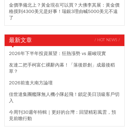
金價準備北上？黃金現在可以買？大佛李其展：黃金價
格摸到4300美元是好事！瑞銀3理由喊5000美元不遠
了
最新文章
/ HOT NEWS /
2026年下半年投資展望：狂熱漲勢 vs 嚴峻現實
友達二把手柯富仁裸辭內幕！「落後群創」成最後稻
草？
2026前進大南方論壇
佳世達集團艦隊無人機小隊起飛！鎖定美日頂級客戶切
入
今周刊30週年特輯｜更好的台灣：回望精彩風雲，預
見前瞻行動