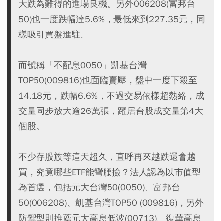
大跌為難得的進場良機。另外006208(富邦台
50)也一度跌幅達5.6%，最低來到227.35元，同
樣吸引買盤進駐。
而號稱「不配息0050」凱基台灣
TOP50(009816)也面臨賣壓，盤中一度下殺至
14.18元，跌幅6.6%，不過交易依樣超熱絡，成
交量同步放大逾26萬張，躍居台股成交量第4大
個股。
不少存股族等這天超久，直呼再來越跌還會越
買，究竟哪些ETF能彎腰撿？法人認為以市值型
為首選，包括元大台灣50(0050)、富邦台
50(006208)、凱基台灣TOP50 (009816)，另外
防禦型則推薦元大高息低波(00713)、復華高息