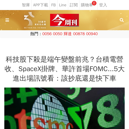
0
熱門：
0056
0050
輝達
00878
00940
科技股下殺是端午變盤前兆？台積電營
收、SpaceX掛牌、華許首場FOMC...5大
進出場訊號看：該抄底還是快下車