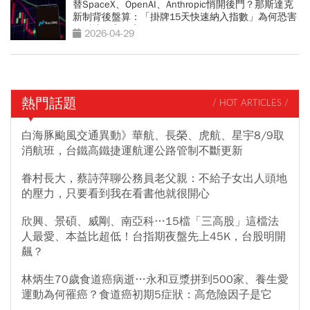
替SpaceX、OpenAI、Anthropic悄開後門？那斯達克
新制背後盤算：「掛牌15天快速納入指數」為何恐害
散戶成追高買家？
2026-04-29
熱門話題
/ HOT ARTICLES /
白海豚颱風交通異動》華航、長榮、虎航、星宇8/9取
消航班，台鐵高鐵捷運航運公路管制不斷更新
眷村長大，蔡詩萍聊公務員老父親：不給子女出人頭地
的壓力，只要看到我在看書他就很開心
欣興、景碩、威剛、南亞科…15檔「三高股」這檔法
人最愛、本益比超低！台指期夜盤先上45K，台股明開
飆？
林炳生70歲食道癌病逝…永和豆漿拼到500家、養生愛
運動為何罹癌？食道癌初期5症狀：高危險因子是它