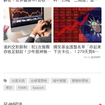
解密！世界健身-KY營收大
科…15檔「三高股」這檔
勝，獲利卻輸給柏文？教練
法人最愛、本益比超低！台
課、會籍…誰才是真正賺錢
指期夜盤先上45K，台股明
金雞母？
開飆？
違約交割新制：犯1次擬圈
國安基金護盤名單「存起來
存收足額款！少年股神無本
下次卡位」！279天買8檔
當沖翻車、前7月飆百億…
翻倍賺百億：鴻海、台達
Ads by
違約交割後果「想貸款都
電...唯一金融股是它
難」
台股大跌
台積電營收
端午變盤
聯發科營收
華許
FOMO
SpaceX
延伸閱讀