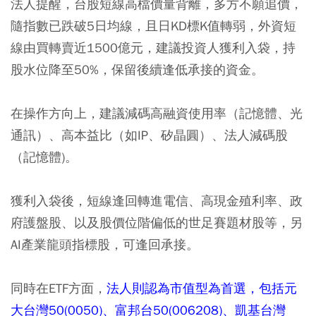
法人提醒，台股短線高檔價量背離，多方不願追價，
隨指數已跌破5日均線，且日KD標K值轉弱，外資短
線由買轉賣近1500億元，建議投資人獲利入袋，持
股水位降至50%，保留後續逢低承接的資金。
在操作方向上，建議減碼高融資使用率（記憶體、光
通訊）、高本益比（如IP、矽晶圓）、法人減碼股
（記憶體)。
獲利入袋後，短線逢回轉進電信、高現金殖利率、政
府護盤股、以及股價位階偏低的世足賽題材股等，另
AI產業龍頭指標股，可逢回承接。
同時在ETF方面，
法人則認為市值型為首選，包括元
大台灣50(0050)、富邦台50(006208)、凱基台灣