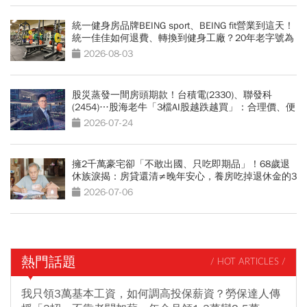
統一健身房品牌BEING sport、BEING fit營業到這天！
統一佳佳如何退費、轉換到健身工廠？20年老字號為
何退出
2026-08-03
股災蒸發一間房頭期款！台積電(2330)、聯發科
(2454)…股海老牛「3檔AI股越跌越買」：合理價、便
宜價曝光
2026-07-24
擁2千萬豪宅卻「不敢出國、只吃即期品」！68歲退
休族淚揭：房貸還清≠晚年安心，養房吃掉退休金的3
大誤算
2026-07-06
熱門話題
/ HOT ARTICLES /
我只領3萬基本工資，如何調高投保薪資？勞保達人傳