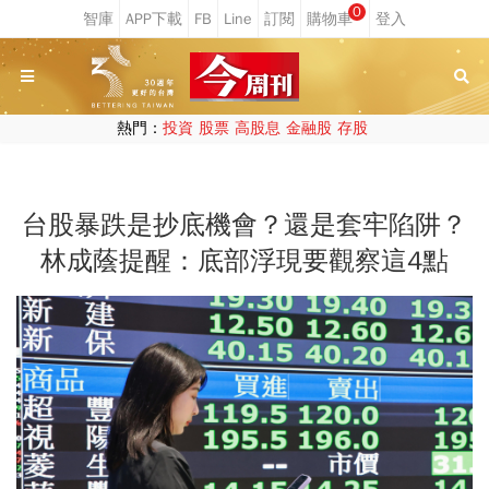
0
熱門：
投資
股票
高股息
金融股
存股
台股暴跌是抄底機會？還是套牢陷阱？
林成蔭提醒：底部浮現要觀察這4點