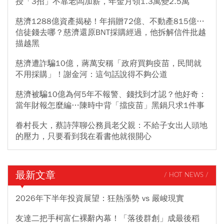
授「3招」不靠老闆加薪，年金月領1.3萬變2.5萬
慈濟1288億資產揭秘！年捐贈72億、不動產815億…
信徒錢去哪？慈濟還原BNT採購經過，他拆解信件批越
描越黑
慈濟遭詐騙10億，蔣萬安稱「政府買夠疫苗，民間就
不用採購」！謝金河：這句話說得不夠公道
慈濟被騙10億為何5年不報警、錢找到才認？他好奇：
當年財報怎麼編…陳時中背「擋疫苗」黑鍋只求1件事
眷村長大，蔡詩萍聊公務員老父親：不給子女出人頭地
的壓力，只要看到我在看書他就很開心
最新文章
/ HOT NEWS /
2026年下半年投資展望：狂熱漲勢 vs 嚴峻現實
友達二把手柯富仁裸辭內幕！「落後群創」成最後稻