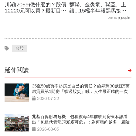
川湖(2059)做什麼的？股價
群聯、金像電、聯亞、上
12220元可以買？最新目標
銀...15檔半年報黑馬搶先
價曝光！滑軌為何能賺高毛
卡位！分析師揭選股4指
Ads by
利？南俊國際、富世達...3
標...真能複製鈺創、晶豪科
大概念股買誰好
噴一波？
台股
延伸閱讀
35至50歲買不起房是自己的責任？施昇輝30歲扛5萬
房貸買第1間房「躲過股災」喊：人生最正確的一次
決定
2026-07-22
兆基百億財務危機！包租教母4年前收到房東私訊看
出「包租代管龍頭岌岌可危」：為何租約越多，風險
越高？
2026-08-05