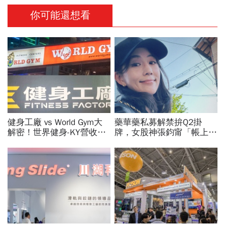
你可能還想看
健身工廠 vs World Gym大
藥華藥私募解禁拚Q2掛
解密！世界健身-KY營收大
牌，女股神張鈞甯「帳上爆
勝，獲利卻輸給柏文？教練
賺1億」！為何3年前會認
課、會籍…誰才是真正賺錢
256張？她親揭兩原因
金雞母？