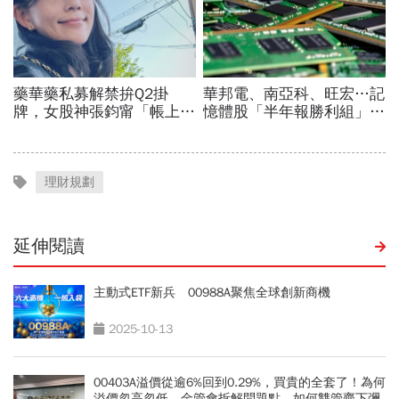
理財規劃
延伸閱讀
主動式ETF新兵 00988A聚焦全球創新商機
2025-10-13
00403A溢價從逾6%回到0.29%，買貴的全套了！為何
溢價忽高忽低、金管會拆解問題點，如何雙管齊下彌