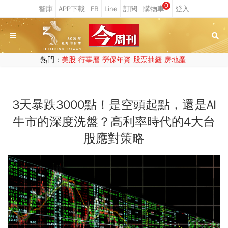
0
熱門：
美股
行事曆
勞保年資
股票抽籤
房地產
3天暴跌3000點！是空頭起點，還是AI
牛市的深度洗盤？高利率時代的4大台
股應對策略