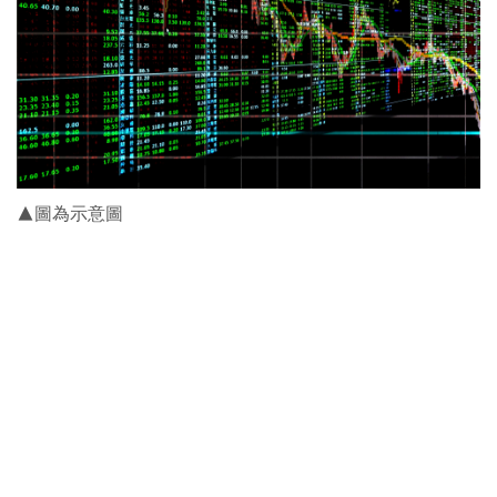
▲圖為示意圖