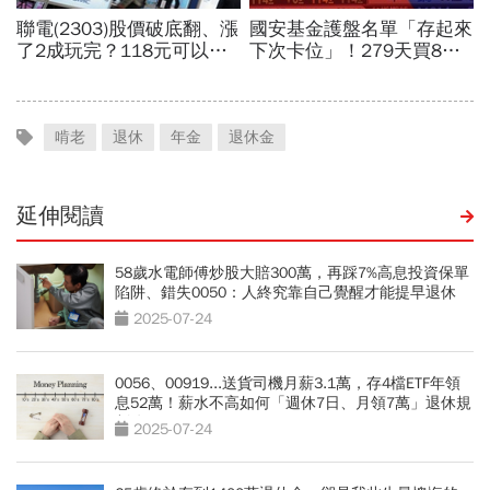
啃老
退休
年金
退休金
延伸閱讀
58歲水電師傅炒股大賠300萬，再踩7%高息投資保單
陷阱、錯失0050：人終究靠自己覺醒才能提早退休
2025-07-24
0056、00919...送貨司機月薪3.1萬，存4檔ETF年領
息52萬！薪水不高如何「週休7日、月領7萬」退休規
劃公開
2025-07-24