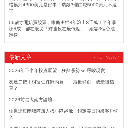
格摸到4300美元是好事！瑞銀3理由喊5000美元不遠
了
56歲才開始買股票，家庭主婦8年滾出8千萬！半年暴
賺5成、卻在股災「輝達殺在最低點」...她靠3個心法
翻身
最新文章
/ HOT NEWS /
2026年下半年投資展望：狂熱漲勢 vs 嚴峻現實
友達二把手柯富仁裸辭內幕！「落後群創」成最後稻
草？
2026前進大南方論壇
佳世達集團艦隊無人機小隊起飛！鎖定美日頂級客戶切
入