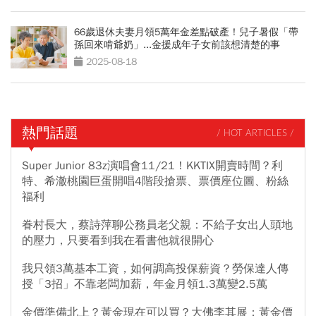
66歲退休夫妻月領5萬年金差點破產！兒子暑假「帶
孫回來啃爺奶」...金援成年子女前該想清楚的事
2025-08-18
熱門話題
/ HOT ARTICLES /
Super Junior 83z演唱會11/21！KKTIX開賣時間？利
特、希澈桃園巨蛋開唱4階段搶票、票價座位圖、粉絲
福利
眷村長大，蔡詩萍聊公務員老父親：不給子女出人頭地
的壓力，只要看到我在看書他就很開心
我只領3萬基本工資，如何調高投保薪資？勞保達人傳
授「3招」不靠老闆加薪，年金月領1.3萬變2.5萬
金價準備北上？黃金現在可以買？大佛李其展：黃金價