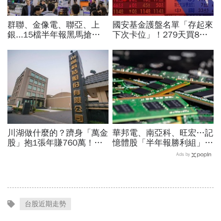
群聯、金像電、聯亞、上
國安基金護盤名單「存起來
銀...15檔半年報黑馬搶先
下次卡位」！279天買8檔
卡位！分析師揭選股4指
翻倍賺百億：鴻海、台達
標...真能複製鈺創、晶豪科
電...唯一金融股是它
噴一波？
川湖做什麼的？躋身「萬金
華邦電、南亞科、旺宏…記
股」抱1張年賺760萬！傳
憶體股「半年報勝利組」是
產鐵工廠如何翻身「只有兩
它！外資狂補近6萬張，這
Ads by
根鐵憑什麼賣這麼貴」？
檔2天砍6.2萬張為什麼
台股近期走勢