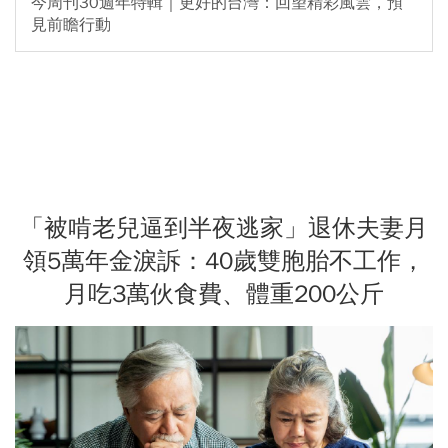
今周刊30週年特輯｜更好的台灣：回望精彩風雲，預
見前瞻行動
「被啃老兒逼到半夜逃家」退休夫妻月
領5萬年金淚訴：40歲雙胞胎不工作，
月吃3萬伙食費、體重200公斤