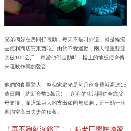
兄弟倆躲在房間打電動，每天不是叫外送，就是輪流
去便利商店買東西吃。由於不愛運動，兩人體重雙雙
突破100公斤，每當他們走動時，樓上的地板便會傳
來嘎吱作響的聲音。
他們的食量驚人，整個家庭光是每月伙食費就高達15
萬日圓（約新台幣3萬元）。所有的生活開銷全靠父
母支撐，而這筆巨大的支出如同無底洞，正一點一滴
地掏空高田夫妻的積蓄。
「再不跑就沒錢了！」啃老巨嬰壓垮家