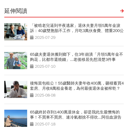
延伸閱讀
「被啃老兒逼到半夜逃家」退休夫妻月領5萬年金淚
訴：40歲雙胞胎不工作，月吃3萬伙食費、體重200公
斤
2025-07-29
65歲夫妻退休搬到鄉下，住3年崩潰「月領5萬年金不
夠花，比都市還燒錢」...老後移居先想清楚3件事
2025-07-10
後悔當包租公！55歲醫師夫妻年收400萬，砸積蓄買4
套房、月收8萬租金養老，為何最後退休金被榨乾？
2025-08-08
65歲終於存到1400萬退休金，卻是我此生最懊悔的
事！不買車不買房、連冷氣都捨不得吹...阿伯血淚告
白
2025-07-18