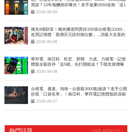
買誰？10年報酬差距曝光！老手放棄0050改抱「這1
檔」揭黃金配置法
2026-06-09
痛失8億財富！豬肉攤老闆賣掉330張台積電(2330)，
改買記憶體「股價百元跌到個位數」...頂級大韭菜的
血淚教訓
2026-06-08
華邦電、南亞科、旺宏、群聯、力成、力積電…記憶
體股全殺跌停「這5檔」先打開能追？下檔支撐價曝
光
2026-06-08
台積電、廣達、鴻海…台股殺3000點搶誰？老手公開
抄底「口袋名單」！南亞科、華邦電記憶體股跌深能
買？
2026-06-07
熱門話題
/ HOT ARTICLES /