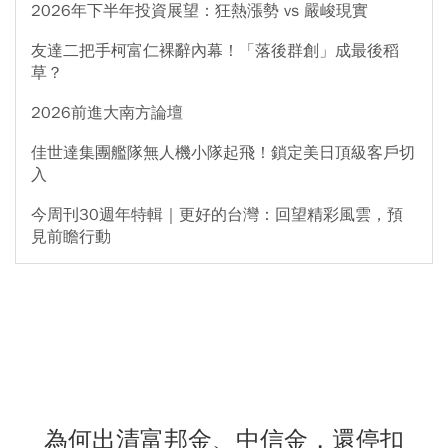
2026年下半年投資展望：狂熱漲勢 vs 嚴峻現實
友達二把手柯富仁裸辭內幕！「落後群創」成最後稻
草？
2026前進大南方論壇
佳世達集團艦隊無人機小隊起飛！鎖定美日頂級客戶切
入
今周刊30週年特輯｜更好的台灣：回望精彩風雲，預
見前瞻行動
為何出清富邦金、中信金，還停扣