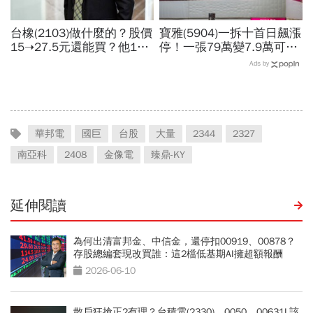
台橡(2103)做什麼的？股價
寶雅(5904)一拆十首日飆漲
15➝27.5元還能買？他19
停！一張79萬變7.9萬可以
元賣掉捶心肝...連拉2根漲
買？今年配息25.5元、他
Ads by
停為何突然爆發？老傳產翻
存股6年領悟：股票買一
身3關鍵
次，股息領終身
華邦電
國巨
台股
大量
2344
2327
南亞科
2408
金像電
臻鼎-KY
延伸閱讀
為何出清富邦金、中信金，還停扣00919、00878？
存股總編套現改買誰：這2檔低基期AI擁超額報酬
2026-06-10
散戶狂搶正2有理？台積電(2330)、0050、00631L該