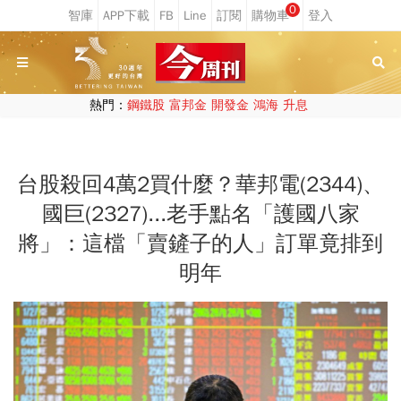
0
熱門：
鋼鐵股
富邦金
開發金
鴻海
升息
台股殺回4萬2買什麼？華邦電(2344)、
國巨(2327)...老手點名「護國八家
將」：這檔「賣鏟子的人」訂單竟排到
明年