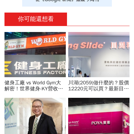
你可能還想看
健身工廠 vs World Gym大
川湖(2059)做什麼的？股價
解密！世界健身-KY營收大
12220元可以買？最新目標
勝，獲利卻輸給柏文？教練
價曝光！滑軌為何能賺高毛
課、會籍…誰才是真正賺錢
利？南俊國際、富世達...3
金雞母？
大概念股買誰好