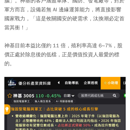
腦」。神基的客戶涵蓋軍隊、國防、發電廠等，對於
軍方而言，設備若無 AI 邊緣運算能力，將直接影響
國家戰力，「這是攸關國安的硬需求，汰換潮必定首
當其衝！」
神基目前本益比僅約 11 倍，殖利率高達 6~7%，股
價正處於除息後的低檔，正是價值投資人最愛的標
的。