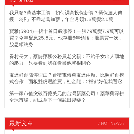
我只領3萬基本工資，如何調高投保薪資？勞保達人傳
授「3招」不靠老闆加薪，年金月領1.3萬變2.5萬
寶雅(5904)一拆十首日飆漲停！一張79萬變7.9萬可以
買？今年配息25.5元、他存股6年領悟：股票買一次，
股息領終身
眷村長大，蔡詩萍聊公務員老父親：不給子女出人頭地
的壓力，只要看到我在看書他就很開心
友達群創漲停理由？台積電傳買友達兩廠、比照群創模
式合作！面板雙虎選誰買，杜金龍：2檔都好但我選它
第一家市值突破百億美元的台灣新藥公司！藥華藥深耕
全球市場，能成為下一個武田製藥？
最新文章
/ HOT NEWS /