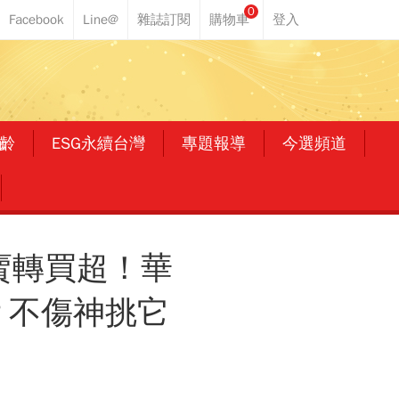
0
齡
ESG永續台灣
專題報導
今選頻道
賣轉買超！華
？不傷神挑它