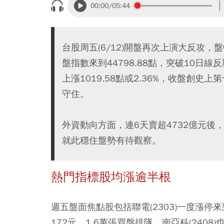
00:00
/05:44
台股周五(6/12)開盤再次上演大反攻，
盤指數來到44798.88點，突破10日線
上漲1019.58點或2.36%，收盤創
守住。
外資動向方面，連6天賣超4732億元後
就此穩住盤勢有待觀察。
熱門指標股均漲逾半根
週五盤面焦點股包括聯電(2303)一度漲停來到
172元，1.6萬張買盤排隊，南亞科(2408)