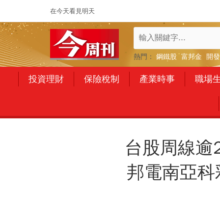
在今天看見明天
熱門：
鋼鐵股
富邦金
開發
投資理財
保險稅制
產業時事
職場
台股周線逾
邦電南亞科