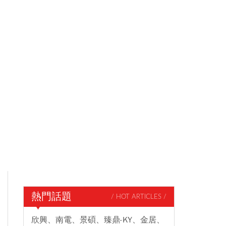
熱門話題
/ HOT ARTICLES /
欣興、南電、景碩、臻鼎-KY、金居、