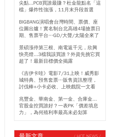
尖點...PCB買誰最賺？杜金龍點名「這
檔」爆炸性強漲，11月末升段首選
BIGBANG演唱會台灣時間、票價、座
位圖出爐！實名制台北高雄4場搶票日
期、售票平台…GD/大聲/太陽全來了
景碩漲停第三根、南電返千元，欣興
快亮燈...3檔我該買誰？外資先挑它買
超了！最新目標價全揭露
《吉伊卡哇》電影7/31上映！威秀影
城特典、預售套票…販售資訊整理，
討伐棒+小卡必收、上映戲院一文看
兆豐金、華南金、第一金、合庫金...
官股金控買誰好？一表PK「價差填息
力」，為何殖利率最高未必划算
最新文章
/ HOT NEWS /