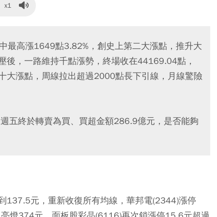
x1
盤中最高漲1649點3.82%，創史上第二大漲點，推升大
反壓後，一路維持千點漲勢，終場收在44169.04點，
史上第十大漲點，周線拉出超過2000點長下引線，月線驚險
，週五終於轉賣為買、買超金額286.9億元，是否能夠
137.5元，重新收復所有均線，華邦電(2344)漲停
也亮燈374元，面板股彩晶(6116)再次鎖漲停15.6元超過