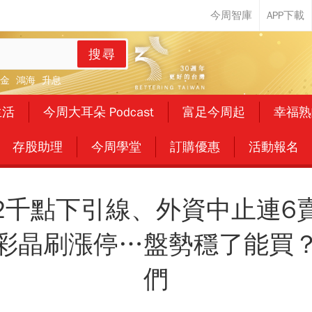
搜尋
金
鴻海
升息
生活
今周大耳朵 Podcast
富足今周起
幸福熟
存股助理
今周學堂
訂購優惠
活動報名
2千點下引線、外資中止連6
彩晶刷漲停…盤勢穩了能買
們