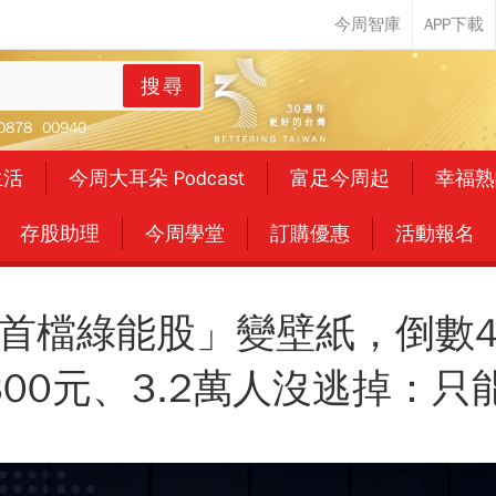
搜尋
0878
00940
生活
今周大耳朵 Podcast
富足今周起
幸福熟
存股助理
今周學堂
訂購優惠
活動報名
首檔綠能股」變壁紙，倒數
300元、3.2萬人沒逃掉：