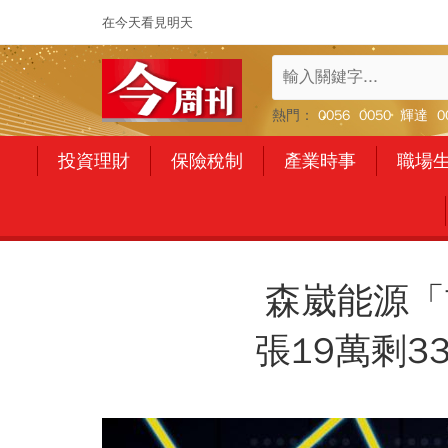
在今天看見明天
熱門：
0056
0050
輝達
0
投資理財
保險稅制
產業時事
職場
森崴能源「
張19萬剩3