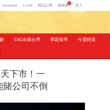
0
齡
ESG永續台灣
專題報導
今選頻道
4天下市！一
只能賭公司不倒