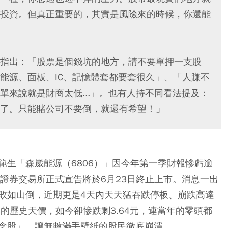
投資。但真正重要的，其實是風險來的時候，你還能
指出：「股票是個錢坑的地方，請不要單押一支股
能源、面板、IC、記憶體套都要套很久」、「人賺不
單來說就是財商太低...」。也有人持不同看法提及：
了。只能賭公司不要倒，就還有希望！」
範生「森崴能源（6806）」因今年第一季財報慘虧逾
證券交易所正式宣告將於6月23日終止上市。消息一出
敗如山倒，近期更是4天內天天猛吞跌停板、崩跌高達
2元的歷史天價，如今卻慘跌剩3.64元，連當年的零頭都
念股」，讓無數滿手壁紙的股民徹底崩潰。