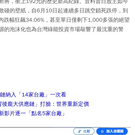
斬將，衝上192元的歷史新高紀錄。豈料昔日股王如今
敢碰的壁紙，自6月10日起連續多日跳空鎖死跌停，到
內跌幅狂飆34.06%，甚至單日僅剩下1,000多張的絕望
源的泡沫化也為台灣綠能投資市場敲響了最沈重的警
應鏈納入「14家台廠」一次看
「背後龐大供應鏈」打臉：世界重新定價
新影片逐一「點名5家台廠」