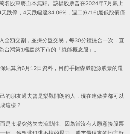
4萬名股東將血本無歸。該檔股票曾在2024年7月飆上
天跌停，4天跌幅達34.06%，週二(6/16)最低股價僅
打入全額交割，並採分盤交易，每30分鐘撮合一次，直
淪為台灣第1檔黯然下市的「綠能概念股」。
保結算所6月12日資料，目前手握森崴能源股票的還
己的朋友過去曾是樂觀開朗的人，現在連做夢都可以
成這樣？
而是市場突然失去流動性。因為當沒有人願意接股票
一種，你想逃也逃不掉的壓力。股市最現實的地方就