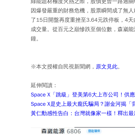
綠能題材極度火熱之際，股價更曾一路過關
因爆發嚴重的財務危機，股票瞬間成了無人
了15日開盤再度重挫至3.64元跌停板，4天
成交量。從百元之巔慘跌至個位數，森崴能
鐘。
※本文授權自民視新聞網，
原文見此
。
延伸閱讀：
Space X「跳級」登美第6大上市公司！供
Space X是史上最大龐氏騙局？謝金河揭
黃仁勳感性告白：台灣就像家一樣！釋出最