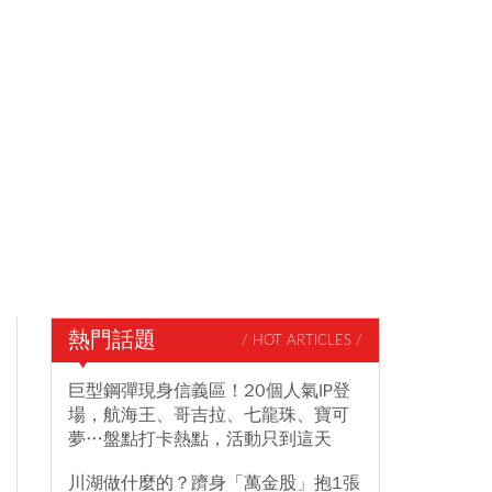
熱門話題
/ HOT ARTICLES /
巨型鋼彈現身信義區！20個人氣IP登
場，航海王、哥吉拉、七龍珠、寶可
夢…盤點打卡熱點，活動只到這天
川湖做什麼的？躋身「萬金股」抱1張