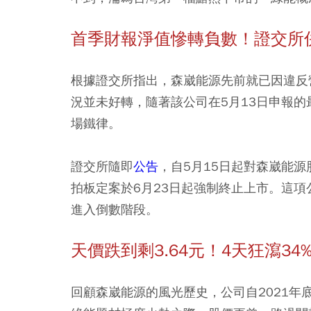
首季財報淨值慘轉負數！證交所併
根據證交所指出，森崴能源先前就已因違反
況並未好轉，隨著該公司在5月13日申報
場鐵律。
證交所隨即
公告
，自5月15日起對森崴能
拍板定案於6月23日起強制終止上市。這
進入倒數階段。
天價跌到剩3.64元！4天狂瀉3
回顧森崴能源的風光歷史，公司自2021年底