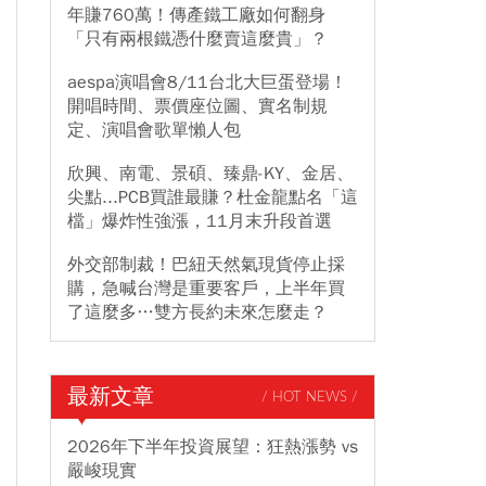
年賺760萬！傳產鐵工廠如何翻身
「只有兩根鐵憑什麼賣這麼貴」？
aespa演唱會8/11台北大巨蛋登場！
開唱時間、票價座位圖、實名制規
定、演唱會歌單懶人包
欣興、南電、景碩、臻鼎-KY、金居、
尖點...PCB買誰最賺？杜金龍點名「這
檔」爆炸性強漲，11月末升段首選
外交部制裁！巴紐天然氣現貨停止採
購，急喊台灣是重要客戶，上半年買
了這麼多…雙方長約未來怎麼走？
最新文章
/ HOT NEWS /
2026年下半年投資展望：狂熱漲勢 vs
嚴峻現實