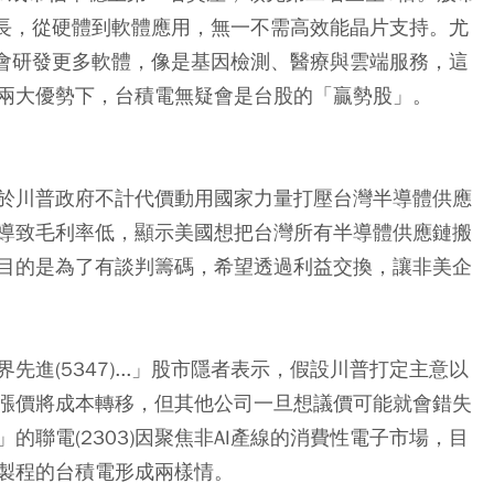
成長，從硬體到軟體應用，無一不需高效能晶片支持。尤
還會研發更多軟體，像是基因檢測、醫療與雲端服務，這
兩大優勢下，台積電無疑會是台股的「贏勢股」。
於川普政府不計代價動用國家力量打壓台灣半導體供應
導致毛利率低，顯示美國想把台灣所有半導體供應鏈搬
目的是為了有談判籌碼，希望透過利益交換，讓非美企
界先進(5347)...」股市隱者表示，假設川普打定主意以
漲價將成本轉移，但其他公司一旦想議價可能就會錯失
聯電(2303)因聚焦非AI產線的消費性電子市場，目
製程的台積電形成兩樣情。