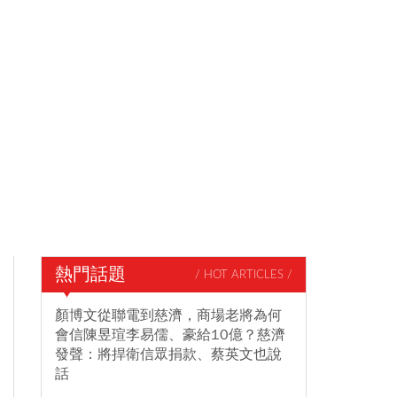
熱門話題
/ HOT ARTICLES /
顏博文從聯電到慈濟，商場老將為何
會信陳昱瑄李易儒、豪給10億？慈濟
發聲：將捍衛信眾捐款、蔡英文也說
話