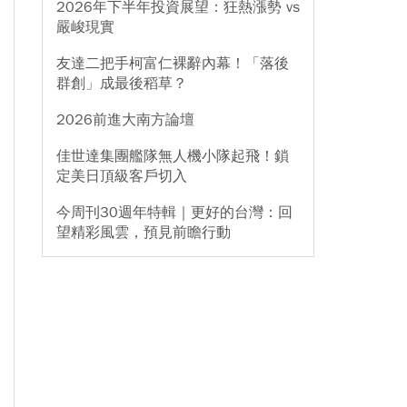
2026年下半年投資展望：狂熱漲勢 vs
嚴峻現實
友達二把手柯富仁裸辭內幕！「落後
群創」成最後稻草？
2026前進大南方論壇
佳世達集團艦隊無人機小隊起飛！鎖
定美日頂級客戶切入
今周刊30週年特輯｜更好的台灣：回
望精彩風雲，預見前瞻行動