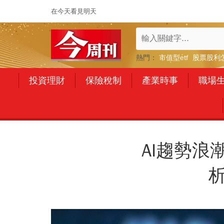
在今天看見明天
熱門：
市值型etf
股票股利
投資理財
保險稅制
產業時事
職場
AI趨勢浪