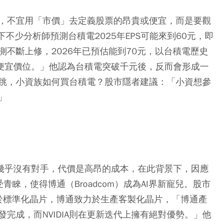
，不宜用「市價」去定義股票的昂貴或便宜，而是要觀
下不少分析師預測台積電2025年EPS可能來到60元，即
不斷上修，2026年已預估能到70元，以台積電歷史
對便宜價位。」他認為台積電突破千元後，反而會形成一
跳，小資族如何買台積電？股市隱者建議：「小資想參
」
上幾乎沒有對手，代價是高昂的成本，在此背景下，因應
受青睞，使得博通（Broadcom）成為AI界新寵兒。股市
專注於標準化晶片，博通致力於生產客製化晶片，「博通產
完成，而NVIDIA則在更新迭代上擁有絕對優勢。」他