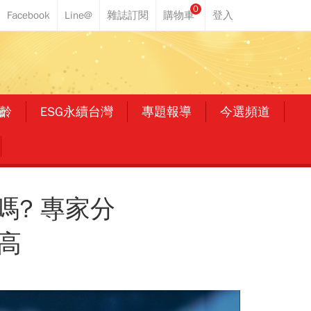
0
齡
ESG永續台灣
專題報導
今選頻道
嗎? 專家分
高