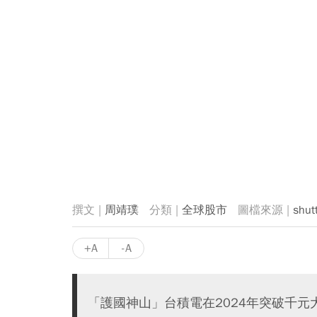
周靖璞
全球股市
shut
+A
-A
「護國神山」台積電在2024年突破千