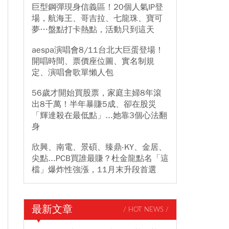
巨型鋼彈現身信義區！20個人氣IP登
場，航海王、哥吉拉、七龍珠、寶可
夢…盤點打卡熱點，活動只到這天
aespa演唱會8/11台北大巨蛋登場！
開唱時間、票價座位圖、實名制規
定、演唱會歌單懶人包
56歲才開始買股票，家庭主婦8年滾
出8千萬！半年暴賺5成、卻在股災
「輝達殺在最低點」...她靠3個心法翻
身
欣興、南電、景碩、臻鼎-KY、金居、
尖點...PCB買誰最賺？杜金龍點名「這
檔」爆炸性強漲，11月末升段首選
最新文章
/ HOT NEWS /