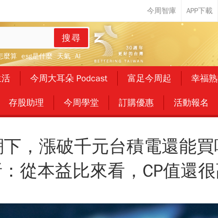
搜尋
怎麼算
esg是什麼
天氣
AI
生活
今周大耳朵 Podcast
富足今周起
幸福熟
存股助理
今周學堂
訂購優惠
活動報名
潮下，漲破千元台積電還能買
析：從本益比來看，CP值還很