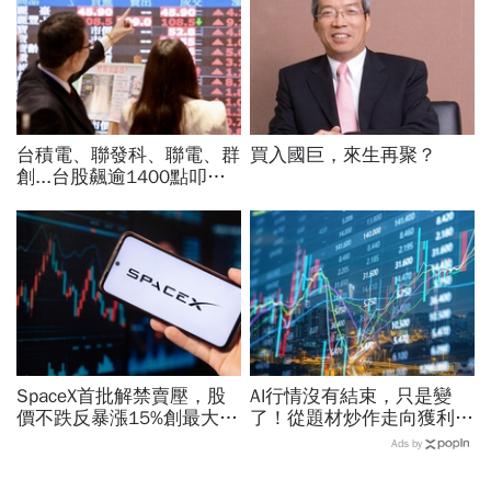
台積電、聯發科、聯電、群
買入國巨，來生再聚？
創...台股飆逾1400點叩關
45K，V型反轉來了？杜金
龍先挑2檔「便當股」
SpaceX首批解禁賣壓，股
AI行情沒有結束，只是變
價不跌反暴漲15%創最大漲
了！從題材炒作走向獲利驗
幅「直逼發行價」！最新目
證，防禦型配置成關鍵
Ads by
標價：有6成上漲空間