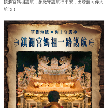
鎮瀾宮媽祖護航，象徵守護航行平安，出發航向偉大
航道！