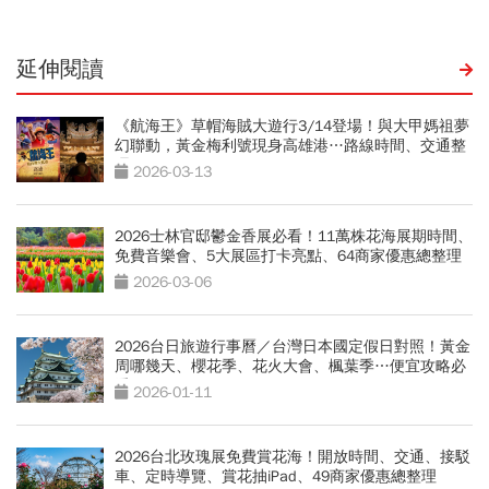
延伸閱讀
《航海王》草帽海賊大遊行3/14登場！與大甲媽祖夢
幻聯動，黃金梅利號現身高雄港…路線時間、交通整
理
2026-03-13
2026士林官邸鬱金香展必看！11萬株花海展期時間、
免費音樂會、5大展區打卡亮點、64商家優惠總整理
2026-03-06
2026台日旅遊行事曆／台灣日本國定假日對照！黃金
周哪幾天、櫻花季、花火大會、楓葉季…便宜攻略必
看
2026-01-11
2026台北玫瑰展免費賞花海！開放時間、交通、接駁
車、定時導覽、賞花抽iPad、49商家優惠總整理