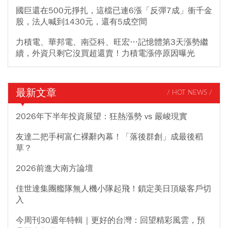
國巨還在500元掙扎，這檔已連6漲「反彈7成」衝千金
股，法人喊到1430元，還有5成空間
力積電、華邦電、南亞科、旺宏…記憶體第3天漲勢繼
續，外資只剩它沒買超還賣！力積電漲停原因曝光
最新文章
/ HOT NEWS /
2026年下半年投資展望：狂熱漲勢 vs 嚴峻現實
友達二把手柯富仁裸辭內幕！「落後群創」成最後稻
草？
2026前進大南方論壇
佳世達集團艦隊無人機小隊起飛！鎖定美日頂級客戶切
入
今周刊30週年特輯｜更好的台灣：回望精彩風雲，預