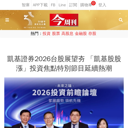
0
熱門：
投資
股票
高股息
金融股
存股
凱基證券2026台股展望夯 「凱基股股
漲」投資焦點特別節目延續熱潮