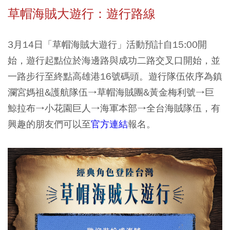
草帽海賊大遊行：遊行路線
3月14日
「
草帽海賊大遊行
」活動預計自15:00開
始，遊行起點位於海邊路與成功二路交叉口開始，並
一路步行至終點高雄港16號碼頭。遊行隊伍依序為鎮
瀾宮媽祖&護航隊伍→草帽海賊團&黃金梅利號→巨
鯨拉布→小花園巨人→海軍本部→全台海賊隊伍，有
興趣的朋友們可以至
官方連結
報名。