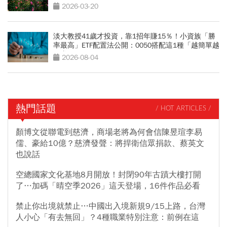
2026-03-20
淡大教授41歲才投資，靠1招年賺15％！小資族「勝
率最高」ETF配置法公開：0050搭配這1種「越簡單越
好賺」
2026-08-04
熱門話題
/ HOT ARTICLES /
顏博文從聯電到慈濟，商場老將為何會信陳昱瑄李易
儒、豪給10億？慈濟發聲：將捍衛信眾捐款、蔡英文
也說話
空總國家文化基地8月開放！封閉90年古蹟大樓打開
了…加碼「晴空季2026」這天登場，16件作品必看
禁止你出境就禁止…中國出入境新規9/15上路，台灣
人小心「有去無回」？4種職業特別注意：前例在這