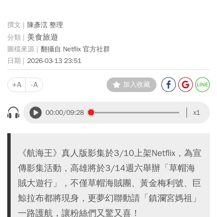
陳彥澐 整理
美食旅遊
翻攝自 Netflix 官方社群
2026-03-13 23:51
+A
-A
加入收藏
00:00
/09:28
x1
《航海王》真人版影集於3/10上架Netflix，為宣
傳影集活動，高雄將於3/14週六舉辦「草帽海
賊大遊行」，不僅草帽海賊團、黃金梅利號、巨
鯨拉布都將現身，更夢幻聯動請「鎮瀾宮媽祖」
一路護航，讓粉絲們又驚又喜！