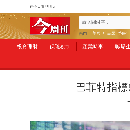
在今天看見明天
熱門：
美股
行事曆
勞保年
投資理財
保險稅制
產業時事
職場
巴菲特指標