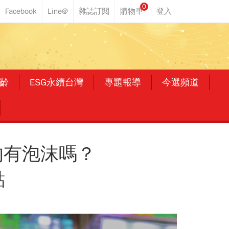
0
齡
ESG永續台灣
專題報導
今選頻道
的有泡沫嗎？
點