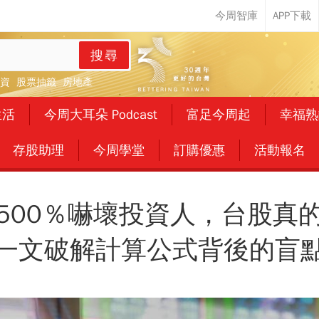
搜尋
資
股票抽籤
房地產
生活
今周大耳朵 Podcast
富足今周起
幸福熟
存股助理
今周學堂
訂購優惠
活動報名
500％嚇壞投資人，台股真
一文破解計算公式背後的盲