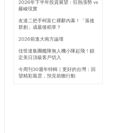
2026年下半年投資展望：狂熱漲勢 vs
嚴峻現實
友達二把手柯富仁裸辭內幕！「落後
群創」成最後稻草？
2026前進大南方論壇
佳世達集團艦隊無人機小隊起飛！鎖
定美日頂級客戶切入
今周刊30週年特輯｜更好的台灣：回
望精彩風雲，預見前瞻行動