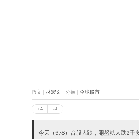
林宏文
全球股市
+A
-A
今天（6/8）台股大跌，開盤就大跌2