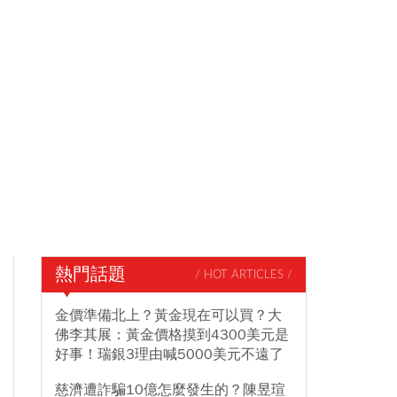
熱門話題
/ HOT ARTICLES /
金價準備北上？黃金現在可以買？大
佛李其展：黃金價格摸到4300美元是
好事！瑞銀3理由喊5000美元不遠了
慈濟遭詐騙10億怎麼發生的？陳昱瑄