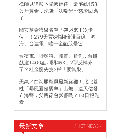
律師見證嚴下跪博信任！豪宅藏158
公斤黃金，洗錢手法曝光…慈濟回應
了
國安基金護盤名單「存起來下次卡
位」！279天買8檔翻倍賺百億：鴻
海、台達電...唯一金融股是它
台積電、聯發科、聯電、群創...台股
飆逾1400點叩關45K，V型反轉來
了？杜金龍先挑2檔「便當股」
天氣／白海豚颱風最新路徑！北北基
桃「暴風圈侵襲率」出爐，這天估發
布海警，父親節會影響嗎？10日報先
看
最新文章
/ HOT NEWS /