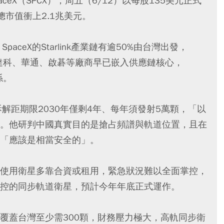
aceX（SPCX），周五（6/12）以每股135美元正式
總市值衝上2.1兆美元。
aceX的Starlink產業鏈有逾50%由台灣出發，
昇達科、華通、啟碁等廠商早已嵌入供應鏈核心，
係。
解距期限2030年僅剩4年、每年須發射5萬顆，「以
。他研判中國真實目的是搶占頻譜與軌道位置，且在
「應該是相當安全的」。
使用衛星多靠合資或租用，緊急狀況難以全面掌控，
控的同步軌道衛星，預計今年年底正式運作。
覆蓋台灣至少需300顆，財務壓力極大，高軌同步衛