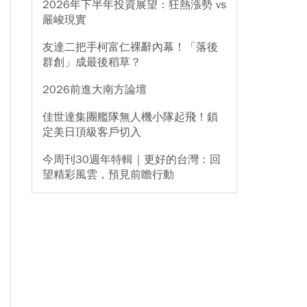
2026年下半年投資展望：狂熱漲勢 vs
嚴峻現實
友達二把手柯富仁裸辭內幕！「落後
群創」成最後稻草？
2026前進大南方論壇
佳世達集團艦隊無人機小隊起飛！鎖
定美日頂級客戶切入
今周刊30週年特輯｜更好的台灣：回
望精彩風雲，預見前瞻行動