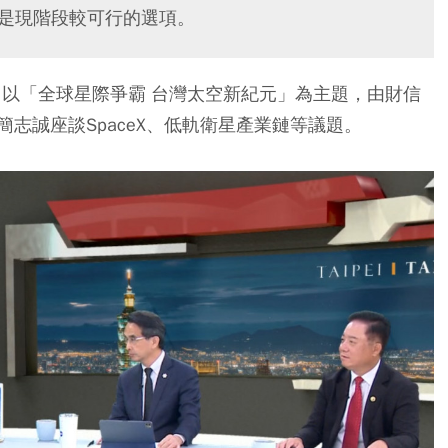
，是現階段較可行的選項。
，以「全球星際爭霸 台灣太空新紀元」為主題，由財信
志誠座談SpaceX、低軌衛星產業鏈等議題。