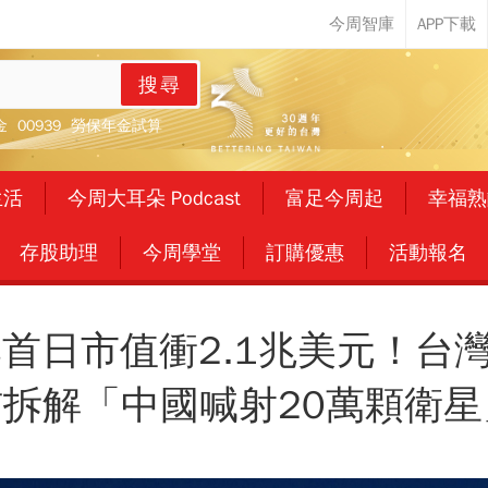
搜尋
金
00939
勞保年金試算
生活
今周大耳朵 Podcast
富足今周起
幸福熟
存股助理
今周學堂
訂購優惠
活動報名
掛牌首日市值衝2.1兆美元！
宗信拆解「中國喊射20萬顆衛