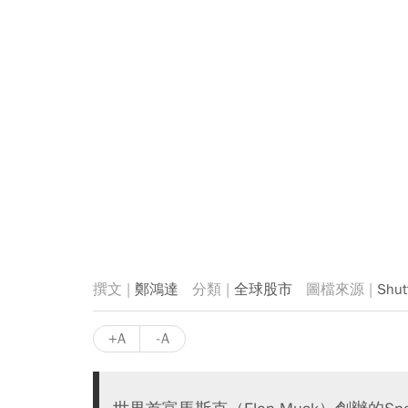
鄭鴻達
全球股市
Sh
+A
-A