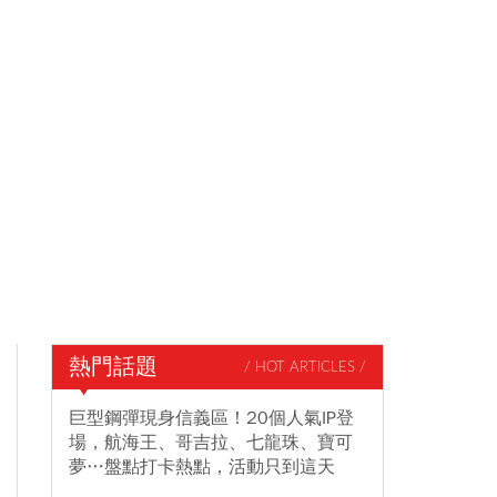
熱門話題
/ HOT ARTICLES /
巨型鋼彈現身信義區！20個人氣IP登
場，航海王、哥吉拉、七龍珠、寶可
夢…盤點打卡熱點，活動只到這天