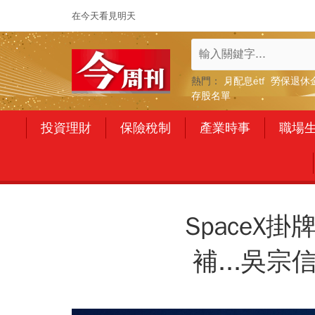
在今天看見明天
熱門：
月配息etf
勞保退休
存股名單
投資理財
保險稅制
產業時事
職場
SpaceX
補...吳