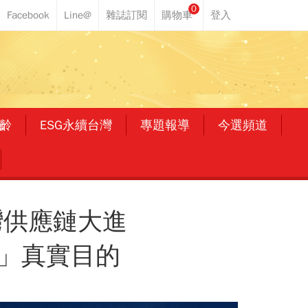
0
齡
ESG永續台灣
專題報導
今選頻道
台灣供應鏈大進
星」真實目的