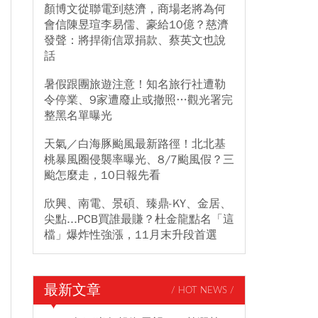
顏博文從聯電到慈濟，商場老將為何
會信陳昱瑄李易儒、豪給10億？慈濟
發聲：將捍衛信眾捐款、蔡英文也說
話
暑假跟團旅遊注意！知名旅行社遭勒
令停業、9家遭廢止或撤照…觀光署完
整黑名單曝光
天氣／白海豚颱風最新路徑！北北基
桃暴風圈侵襲率曝光、8/7颱風假？三
颱怎麼走，10日報先看
欣興、南電、景碩、臻鼎-KY、金居、
尖點...PCB買誰最賺？杜金龍點名「這
檔」爆炸性強漲，11月末升段首選
最新文章
/ HOT NEWS /