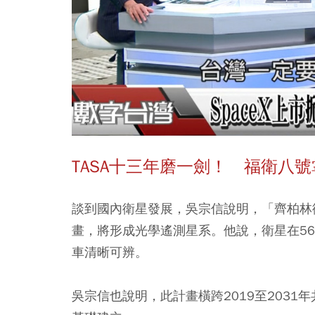
TASA十三年磨一劍！ 福衛八
談到國內衛星發展，吳宗信說明，「齊柏林衛
畫，將形成光學遙測星系。他說，衛星在56
車清晰可辨。
吳宗信也說明，此計畫橫跨2019至2031