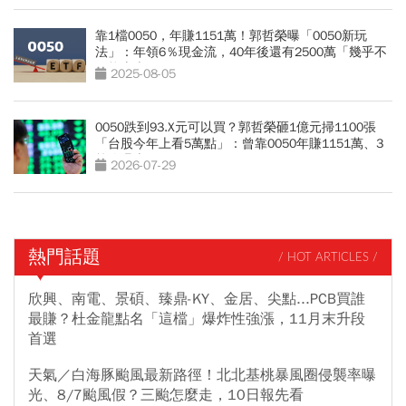
靠1檔0050，年賺1151萬！郭哲榮曝「0050新玩
法」：年領6％現金流，40年後還有2500萬「幾乎不
可能賣光」
2025-08-05
0050跌到93.X元可以買？郭哲榮砸1億元掃1100張
「台股今年上看5萬點」：曾靠0050年賺1151萬、3
策略曝光
2026-07-29
熱門話題
/ HOT ARTICLES /
欣興、南電、景碩、臻鼎-KY、金居、尖點...PCB買誰
最賺？杜金龍點名「這檔」爆炸性強漲，11月末升段
首選
天氣／白海豚颱風最新路徑！北北基桃暴風圈侵襲率曝
光、8/7颱風假？三颱怎麼走，10日報先看