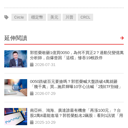
Circle
穩定幣
美元
川普
CRCL
延伸閱讀
郭哲榮敢砸1億買0050，為何不買正2？過動兒變億萬
分析師，自爆曾因「這檔」慘吞19根跌停
2026-07-31
0050跌破百元要搶嗎？郭哲榮喊大盤跌破4萬就砸
「幾千萬」買...施昇輝曝10字心法喊「2類ETF別碰」
2026-07-29
南亞科、鴻海、廣達誰最有機會「再漲100元」？台
股2萬8還能進場？郭哲榮點名2飆股：看到1訊號「用
力買」
2025-10-29