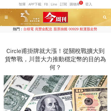
0
熱門：
台積電
兆豐金配息
股票抽籤
00929
航運股走勢
Circle甫掛牌就大漲！從關稅戰擴大到
貨幣戰，川普大力推動穩定幣的目的為
何？