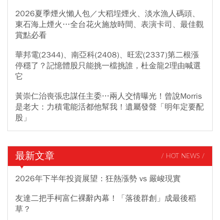
2026夏季煙火懶人包／大稻埕煙火、淡水漁人碼頭、
東石海上煙火…全台花火施放時間、表演卡司、最佳觀
賞點必看
華邦電(2344)、南亞科(2408)、旺宏(2337)第二根漲
停穩了？記憶體股只能挑一檔挑誰，杜金龍2理由喊選
它
黃崇仁治喪張忠謀任主委…兩人交情曝光！曾說Morris
是老大：力積電能活都他幫我！遺屬發聲「明年定要配
股」
最新文章
/ HOT NEWS /
2026年下半年投資展望：狂熱漲勢 vs 嚴峻現實
友達二把手柯富仁裸辭內幕！「落後群創」成最後稻
草？