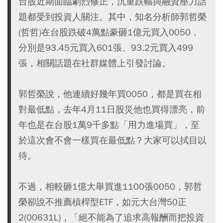
台股近期面臨劇烈修正，沉重跌幅與融資壓力話
題都受到投資人關注。其中，知名分析師郭哲榮
(哲哲)在台股跌破4萬點豪砸1億元買入0050，
分別是93.45元買入601張、93.2元買入499
張，相關話題在社群媒體上引發討論。
郭哲榮說，他連續好幾年買0050，都是買在相
對最低點，去年4月11日股災他也買得漂亮，前
年也是在台股1萬9千多點「用力進場買」，至
於這次會不會一樣買在最低點？大家可以拭目以
待。
不過，相較砸1億大舉買進1100張0050，郭哲
榮卻說不推薦槓桿型ETF，如元大台灣50正
2(00631L)，「絕不能為了追求高報酬而把投資