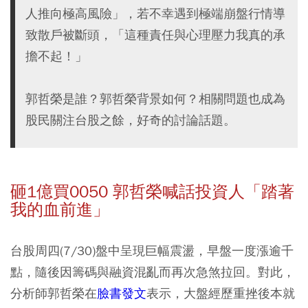
人推向極高風險」，若不幸遇到極端崩盤行情導
致散戶被斷頭，「這種責任與心理壓力我真的承
擔不起！」
郭哲榮是誰？郭哲榮背景如何？相關問題也成為
股民關注台股之餘，好奇的討論話題。
砸1億買0050 郭哲榮喊話投資人「踏著
我的血前進」
台股周四(7/30)盤中呈現巨幅震盪，早盤一度漲逾千
點，隨後因籌碼與融資混亂而再次急煞拉回。對此，
分析師郭哲榮在
臉書發文
表示，大盤經歷重挫後本就