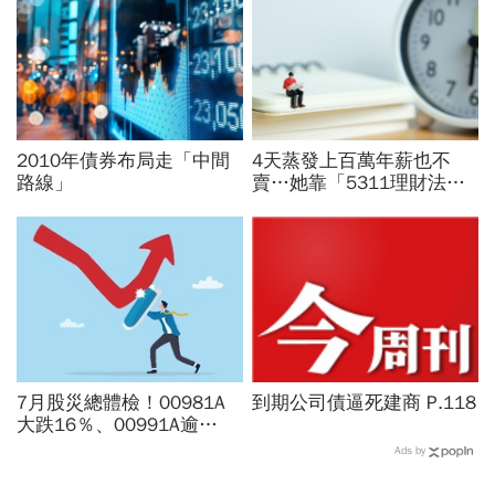
2010年債券布局走「中間
4天蒸發上百萬年薪也不
路線」
賣…她靠「5311理財法」
30歲擁千萬元6年就翻倍：
台股最愛買這些
7月股災總體檢！00981A
到期公司債逼死建商 P.118
大跌16％、00991A逾
20％...主動ETF還能抱？林
Ads by
奇芬選股教戰：為何不能單
看報酬率