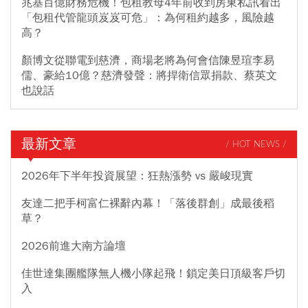
兆基百億財務危機！包租教母4年前收到房東私訊看出
「包租代管龍頭岌岌可危」：為何租約越多，風險越
高？
顏博文從聯電到慈濟，商場老將為何會信陳昱瑄李易
儒、豪給10億？慈濟發聲：將捍衛信眾捐款、蔡英文
也說話
最新文章
/ HOT NEWS /
2026年下半年投資展望：狂熱漲勢 vs 嚴峻現實
友達二把手柯富仁裸辭內幕！「落後群創」成最後稻
草？
2026前進大南方論壇
佳世達集團艦隊無人機小隊起飛！鎖定美日頂級客戶切
入