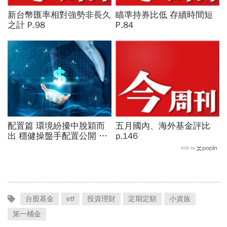
新台幣匯率相對強勢非長久
瞄準持券比低 存續時間短
之計 P.98
P.84
配置篇 環境紛擾中脫穎而
五月國內、海外基金評比
出 穩健操盤手配置公開 加
p.146
碼股票貢獻成長 產業分散
Ads by
醫療、金融
台股基金
etf
投資理財
定期定額
小資族
第一桶金