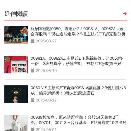
延伸閱讀
報酬率輾壓0050、直逼正2！00981A、00982A...適
合存股嗎？現在還能進場？5檔主動式ETF超完整分析
2025-08-27
00981A、00982A...主動式ETF最新績效，比0050多
一倍！3表見真章，秒懂主動、被動ETF怎麼買最好
2025-08-19
0050 V.S主動式ETF新秀00981A該買誰？3個月能漲3
成，施昇輝解析：3種人沒懸念選它
2025-08-17
00939秒填息，原來這麼抗跌！台股14天跌掉2千
點，00701、00713…台股基金、ETF抗震前10強出列
2024-08-01