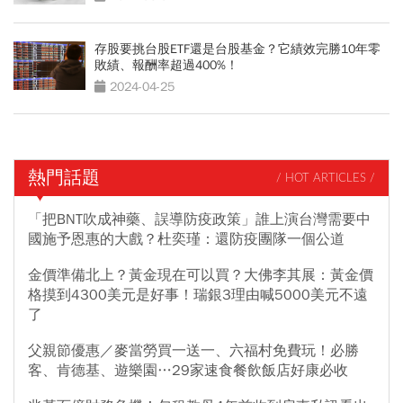
存股要挑台股ETF還是台股基金？它績效完勝10年零
敗績、報酬率超過400%！
2024-04-25
熱門話題
/ HOT ARTICLES /
「把BNT吹成神藥、誤導防疫政策」誰上演台灣需要中
國施予恩惠的大戲？杜奕瑾：還防疫團隊一個公道
金價準備北上？黃金現在可以買？大佛李其展：黃金價
格摸到4300美元是好事！瑞銀3理由喊5000美元不遠
了
父親節優惠／麥當勞買一送一、六福村免費玩！必勝
客、肯德基、遊樂園…29家速食餐飲飯店好康必收