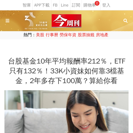
0
熱門：
美股
行事曆
勞保年資
股票抽籤
房地產
台股基金10年平均報酬率212％，ETF
只有132％！33K小資妹如何靠3檔基
金，2年多存下100萬？算給你看