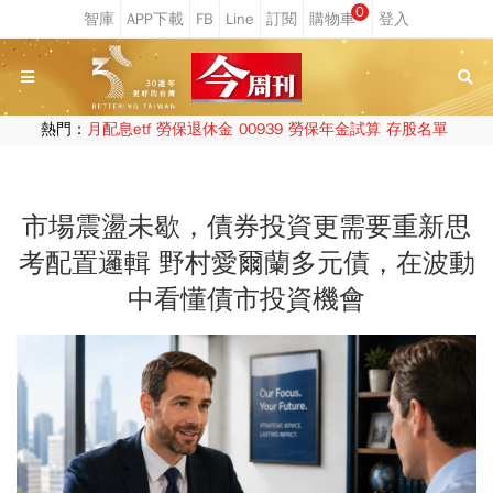
0
熱門：
月配息etf
勞保退休金
00939
勞保年金試算
存股名單
市場震盪未歇，債券投資更需要重新思
考配置邏輯 野村愛爾蘭多元債，在波動
中看懂債市投資機會