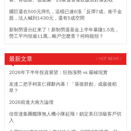
國巨還在500元掙扎，這檔已連6漲「反彈7成」衝千金
股，法人喊到1430元，還有5成空間
新制勞退分紅來了！新制勞退基金上半年暴賺1.5兆，
勞工平均領逾11萬...帳戶怎麼查？何時能領？
最新文章
/ HOT NEWS /
2026年下半年投資展望：狂熱漲勢 vs 嚴峻現實
友達二把手柯富仁裸辭內幕！「落後群創」成最後稻
草？
2026前進大南方論壇
佳世達集團艦隊無人機小隊起飛！鎖定美日頂級客戶切
入