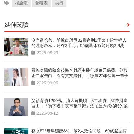
楊金龍
台積電
央行
延伸閱讀
沒有富爸爸、前派出所長32歲存到1千萬！給年輕人
的理財啟示：月存3千元，65歲退休就能月領2.3萬
2025-08-26
買終身醫療險會後悔？財經主播年繳萬元保費、剖腹
產血淚告白「沒有實支實付」：繳費20年保障一輩子
藏5大陷阱
2025-08-05
父親背債1200萬，清大電機碩士3年清債、35歲財富
自由：「買下逢甲夜市整條街」法拍屋大叔給我的啟
發
2025-08-12
存股ETF每年穩賺8％...藏2大致命問題，60歲還是窮