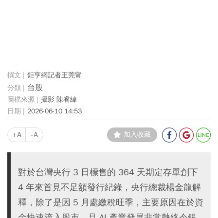
鉅亨網記者王莞甯
台股
攝影 陳睿緯
2026-06-10 14:53
+A
-A
加入收藏
對於台灣央行 3 日標售的 364 天期定存單創下
4 年來首見不足額發行紀錄，央行總裁楊金龍解
釋，除了是因 5 月處繳稅旺季，主要原因在於資
金快速流入股市、且 AI 產業發展非常熱絡令銀