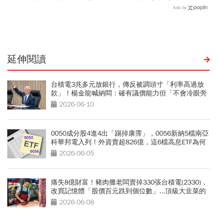
碼股票貢獻成長 產業分散
自選投資上路 拼搭選擇有
Ads by
醫療、金融
門道
延伸閱讀
台積電3兆多元放銀行，傳反被調頭寸「利率高過放
款」！楊金龍喊納悶：確有議價能力但「不會冷眼旁
觀」
2026-06-10
0050成分股4進4出「踢掉康霈」，0056新納5檔南亞
科華邦電入列！外資賣超826億，這6檔高息ETF為何
能收紅
2026-06-05
痛失8億財富！豬肉攤老闆賣掉330張台積電(2330)，
改買記憶體「股價百元跌到個位數」...頂級大韭菜的
血淚教訓
2026-06-08