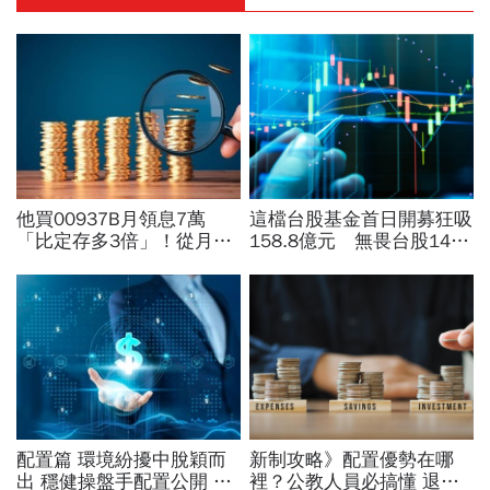
他買00937B月領息7萬
這檔台股基金首日開募狂吸
「比定存多3倍」！從月月
158.8億元 無畏台股14個
爽秀對帳單，到兩年後黯然
月新低
離場...看懂債券投資3大盲
點
配置篇 環境紛擾中脫穎而
新制攻略》配置優勢在哪
出 穩健操盤手配置公開 加
裡？公教人員必搞懂 退撫