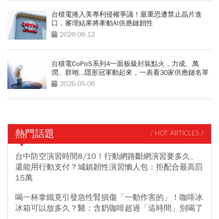
台積電捲入美專利侵權爭議！最重恐遭禁止晶片進
口，審理結果將牽動AI供應鏈韌性
2026-06-12
台積電CoPoS系列4一面板級封裝點火，力成、萬
潤、群翊...隱形冠軍動起來，一表看30家供應鏈名單
2026-05-06
熱門話題
/ HOT ARTICLES /
台中防空演習時間8/10！行動網路斷網演習要多久、
還能用行動支付？城鎮韌性演習懶人包：拒配合最高罰
15萬
喝一杯拿鐵竟引發急性腎損傷「一動作害的」！咖啡冰
冰箱可以放多久？醫：含奶咖啡超過「這時間」別喝了