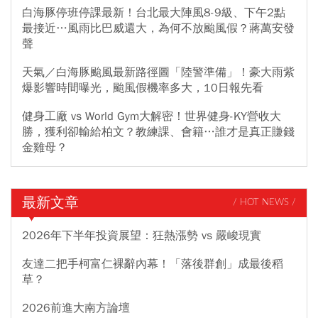
白海豚停班停課最新！台北最大陣風8-9級、下午2點
最接近…風雨比巴威還大，為何不放颱風假？蔣萬安發
聲
天氣／白海豚颱風最新路徑圖「陸警準備」！豪大雨紫
爆影響時間曝光，颱風假機率多大，10日報先看
健身工廠 vs World Gym大解密！世界健身-KY營收大
勝，獲利卻輸給柏文？教練課、會籍…誰才是真正賺錢
金雞母？
最新文章
/ HOT NEWS /
2026年下半年投資展望：狂熱漲勢 vs 嚴峻現實
友達二把手柯富仁裸辭內幕！「落後群創」成最後稻
草？
2026前進大南方論壇