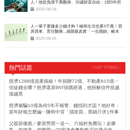
人！他從負債千萬翻身、35歲財富自由：1招5年把
100萬變1千萬
2025-08-18
人一輩子要賺多少錢才夠？極簡生活也要5千萬！買
房買車、育兒醫療...揭開最真實「一生開銷」帳本
2025-09-05
熱門話題
/ HOT STORIES /
慈濟1288億資產揭秘！年捐贈72億、不動產815億…
信徒錢去哪？慈濟還原BNT採購經過，他拆解信件批越
描越黑
慈濟被騙10億為何5年不報警、錢找到才認？他好奇：
當年財報怎麼編…陳時中背「擋疫苗」黑鍋只求1件事
父親節優惠／麥當勞買一送一、六福村免費玩！必勝
客、肯德基、遊樂園…29家速食餐飲飯店好康必收