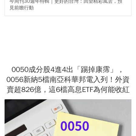
今周刊30週年特輯｜更好的台灣：回望精彩風雲，預
見前瞻行動
0050成分股4進4出「踢掉康霈」，
0056新納5檔南亞科華邦電入列！外資
賣超826億，這6檔高息ETF為何能收紅