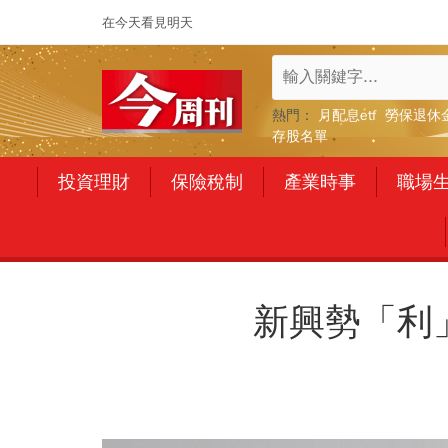
在今天看見明天
熱門：
月配息etf
勞保退休
存股名單
投資理財
保險稅制
產業時事
職場
新興勢「利