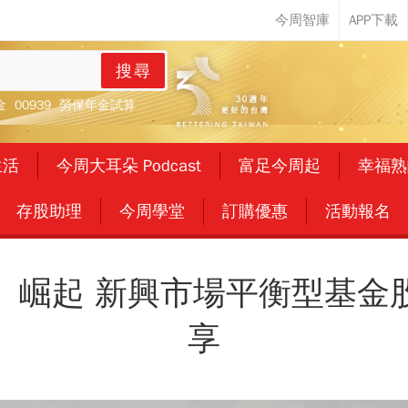
搜尋
金
00939
勞保年金試算
生活
今周大耳朵 Podcast
富足今周起
幸福熟
存股助理
今周學堂
訂購優惠
活動報名
」崛起 新興市場平衡型基金
享