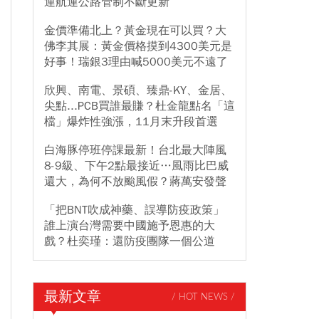
運航運公路管制不斷更新
金價準備北上？黃金現在可以買？大
佛李其展：黃金價格摸到4300美元是
好事！瑞銀3理由喊5000美元不遠了
欣興、南電、景碩、臻鼎-KY、金居、
尖點...PCB買誰最賺？杜金龍點名「這
檔」爆炸性強漲，11月末升段首選
白海豚停班停課最新！台北最大陣風
8-9級、下午2點最接近…風雨比巴威
還大，為何不放颱風假？蔣萬安發聲
「把BNT吹成神藥、誤導防疫政策」
誰上演台灣需要中國施予恩惠的大
戲？杜奕瑾：還防疫團隊一個公道
最新文章
/ HOT NEWS /