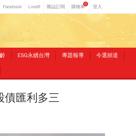
0
齡
ESG永續台灣
專題報導
今選頻道
股債匯利多三