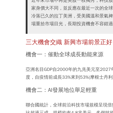
近年來市場不再是美股一枝獨秀，科技股
家身價大不同，並反應在最近一次的全球指
冷落已久的拉丁美洲，受美國溫和景氣裨
場重拾市場目光，長期投資機會不容錯過
三大機會交織 新興市場前景正好
機會一：催動全球成長動能來源
亞洲名目GDP自2000年的九兆美元至20
度，自疫情前成長33%來到53%(摩根士丹利，2
機會二：AI發展地位舉足輕重
聯合國統計，全球前沿科技市場規模呈現倍數成
比超過三成、規模約有4.8兆美元，多個技