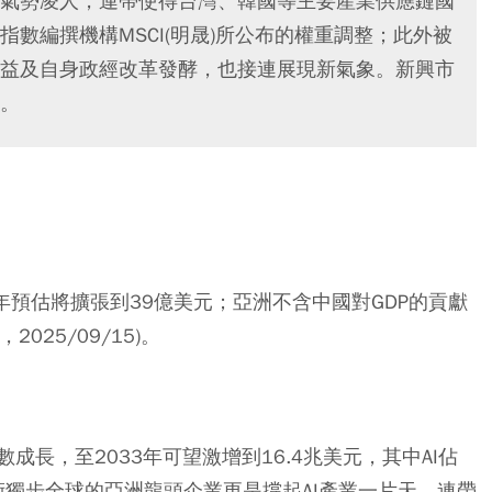
氣勢凌人，連帶使得台灣、韓國等主要產業供應鏈國
數編撰機構MSCI(明晟)所公布的權重調整；此外被
益及自身政經改革發酵，也接連展現新氣象。新興市
。
27年預估將擴張到39億美元；亞洲不含中國對GDP的貢獻
025/09/15)。
長，至2033年可望激增到16.4兆美元，其中AI佔
術獨步全球的亞洲龍頭企業更是撐起AI產業一片天，連帶