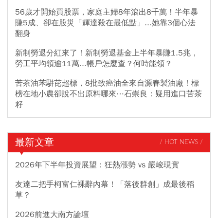
56歲才開始買股票，家庭主婦8年滾出8千萬！半年暴
賺5成、卻在股災「輝達殺在最低點」...她靠3個心法
翻身
新制勞退分紅來了！新制勞退基金上半年暴賺1.5兆，
勞工平均領逾11萬...帳戶怎麼查？何時能領？
苦茶油苯駢芘超標，8批致癌油全來自源春製油廠！標
榜在地小農卻說不出原料哪來⋯石崇良：疑用進口苦茶
籽
最新文章
/ HOT NEWS /
2026年下半年投資展望：狂熱漲勢 vs 嚴峻現實
友達二把手柯富仁裸辭內幕！「落後群創」成最後稻
草？
2026前進大南方論壇