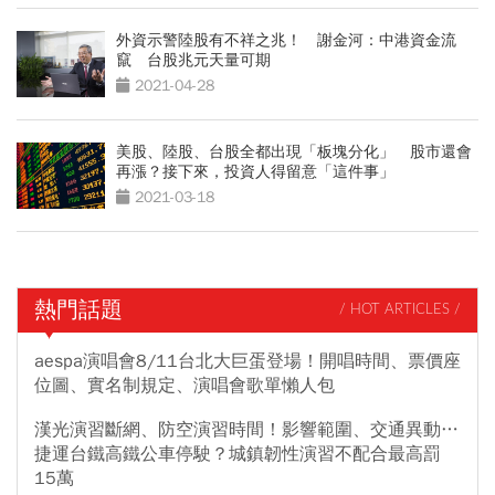
外資示警陸股有不祥之兆！ 謝金河：中港資金流
竄 台股兆元天量可期
2021-04-28
美股、陸股、台股全都出現「板塊分化」 股市還會
再漲？接下來，投資人得留意「這件事」
2021-03-18
熱門話題
/ HOT ARTICLES /
aespa演唱會8/11台北大巨蛋登場！開唱時間、票價座
位圖、實名制規定、演唱會歌單懶人包
漢光演習斷網、防空演習時間！影響範圍、交通異動…
捷運台鐵高鐵公車停駛？城鎮韌性演習不配合最高罰
15萬