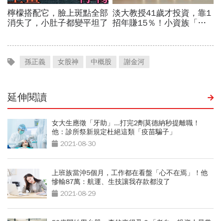
孫正義
女股神
中概股
謝金河
延伸閱讀
女大生應徵「牙助」...打完2劑莫德納秒提離職！
他：診所祭新規定杜絕這類「疫苗騙子」
2021-08-30
上班族當沖5個月，工作都在看盤「心不在焉」！他
慘輸87萬：航運、生技讓我存款都沒了
2021-08-29