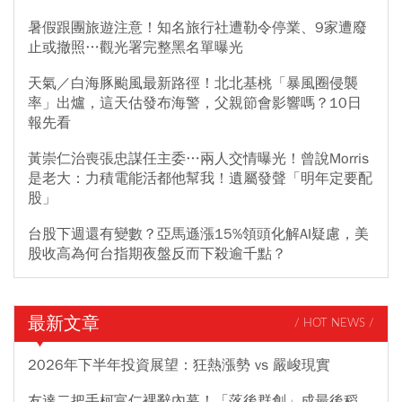
暑假跟團旅遊注意！知名旅行社遭勒令停業、9家遭廢
止或撤照…觀光署完整黑名單曝光
天氣／白海豚颱風最新路徑！北北基桃「暴風圈侵襲
率」出爐，這天估發布海警，父親節會影響嗎？10日
報先看
黃崇仁治喪張忠謀任主委…兩人交情曝光！曾說Morris
是老大：力積電能活都他幫我！遺屬發聲「明年定要配
股」
台股下週還有變數？亞馬遜漲15%領頭化解AI疑慮，美
股收高為何台指期夜盤反而下殺逾千點？
最新文章
/ HOT NEWS /
2026年下半年投資展望：狂熱漲勢 vs 嚴峻現實
友達二把手柯富仁裸辭內幕！「落後群創」成最後稻