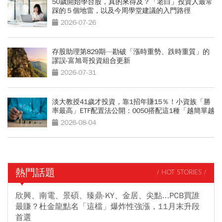
50歲開始學台股，真的來得及？「老白」投資人最常
踩的５個地雷，以及今周學堂建議的入門路徑
2026-07-26
存股助理第829期—勘破「漲時重勢、跌時重質」的
謬誤-富旭哥投資組合更新
2026-07-31
淡大教授41歲才投資，靠1招年賺15％！小資族「勝
率最高」ETF配置法公開：0050搭配這1種「越簡單越
好賺」
2026-08-04
熱門話題
/ HOT STORIES /
欣興、南電、景碩、臻鼎-KY、金居、尖點...PCB買誰
最賺？杜金龍點名「這檔」爆炸性強漲，11月末升段
首選