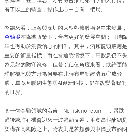
次降準，甚至降息，才有機會推動第四季的大行情。
有了以上的藍圖，操作上心中自有一把尺。
整體來看，上海與深圳的大型藍籌股穩健中求發展，
金融股
在降準政策下，會有更好的發展空間；同時降
準也有助於消費信心的回升。其中，酒類龍頭股應是
重要的衡量指標，而在抗通膨情境下，高股息仍不失
為最好的防守策略。但若以估值角度來看，或許更能
理解橋水與方舟為何要在此時布局新經濟五○成分
股，畢竟互聯網生態與AI創新科技，仍在改變著我們
的世界。
套一句金融領域的名言「No risk no return」，暴跌
過後或許有機會迎來一波強勁反彈，畢竟高報酬總是
架構在高風險之上。附表則是若想參與中國股市的國