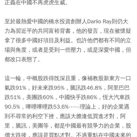
正義在中國不再虎虎生威。
至於最熱愛中國的橋水投資創辦人Darlio Ray則仍大
力為習近平的共同富裕背書，他的發言，現在被懷疑
拿了很多中國好項目及利益。也許他們都有不同的立
場與角度，或者是受到一些壓力，或是深愛中國，但
都改口表態了。
這一輪，中概股跌得旣深且重，像補教股新東方一口
氣跌91%，好未來跌95%，騰訊跌46.8%，阿里巴巴
跌51%，美團跌60%，中國快手跌86%，恆大汽車跌
90.5%，嗶哩嗶哩跌53.6%⋯⋯理論上，好的企業遇
到不尋常的利空下挫，應該大膽逢低買進才對，阿
里，騰訊，美團等，都是中國最有競爭力的企業，股
價大跌後，應該是買點才對。不過重點在中國未來的