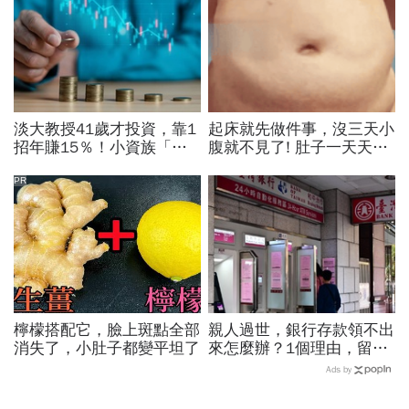
淡大教授41歲才投資，靠1
起床就先做件事，沒三天小
招年賺15％！小資族「勝
腹就不見了! 肚子一天天變
率最高」ETF配置法公開：
小！
0050搭配這1種「越簡單越
PR
好賺」
檸檬搭配它，臉上斑點全部
親人過世，銀行存款領不出
消失了，小肚子都變平坦了
來怎麼辦？1個理由，留現
金比房子更容易卡死！遺產
Ads by
繼承3大重點一次看