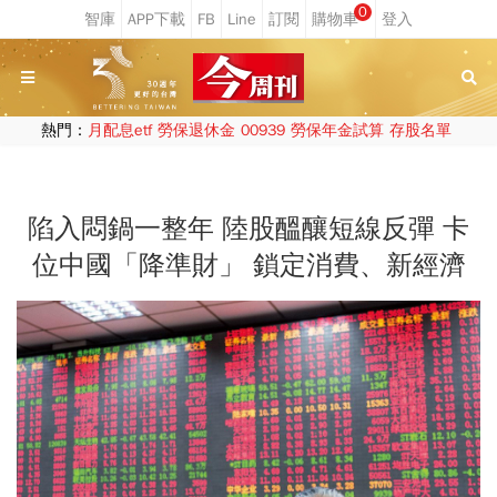
0
熱門：
月配息etf
勞保退休金
00939
勞保年金試算
存股名單
陷入悶鍋一整年 陸股醞釀短線反彈 卡
位中國「降準財」 鎖定消費、新經濟