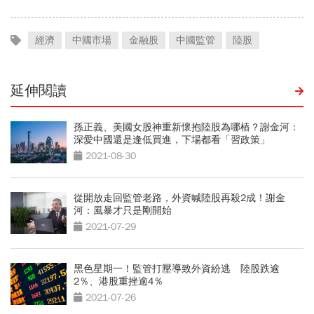
經濟
中國市場
金融股
中國監管
陸股
延伸閱讀
孫正義、美國女股神重新懷抱陸股為哪樁？謝金河：
深愛中國還是逢低買進，下場都看「習政策」
2021-08-30
從開放走回監管老路，外資喊陸股再殺2成！謝金
河：風暴才只是剛開始
2021-07-29
黑色星期一！監管打壓導致外資紛逃 陸股跌逾
2％、港股重挫逾4％
2021-07-26