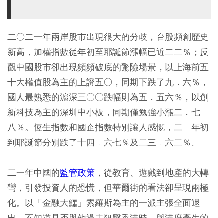
二○二一年兩岸股市出現很大的分歧，台股頻創歷史
新高，加權指數從年初至耶誕節漲幅已近二二％；反
觀中國股市卻出現頻頻破底的驚險場景，以上海前五
十大權值股為主的上證五○，同期下跌了九．六％，
國人最熟悉的滬深三○○跌幅則為五．五六％，以創
新科技為主的深圳中小板，同期僅勉強小漲二．七
八％。恆生指數和國企指數特別讓人感慨，二一年初
到耶誕節分別跌了十四．六七％及二三．六二％。
二一年中國的
監管政策
，從教育、遊戲到地產的大轉
彎，引發投資人的恐慌，但華爾街的看法卻呈現兩極
化。以「金融大鱷」索羅斯為主的一派主張全面退
出，不知道是否與他過去狙擊香港時，與港府產生的