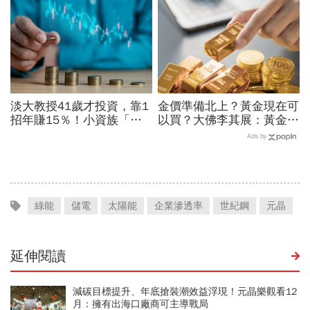
淡大教授41歲才投資，靠1
金價準備北上？黃金現在可
招年賺15％！小資族「勝
以買？大佛李其展：黃金價
率最高」ETF配置法公開：
格摸到4300美元是好事！
Ads by
0050搭配這1種「越簡單越
瑞銀3理由喊5000美元不遠
好賺」
了
綠能
儲電
太陽能
企業滲透率
世紀鋼
元晶
延伸閱讀
減碳目標提升、年底搶裝潮效益浮現！元晶樂觀看12
月：擁有出海口廠商可主導戰局