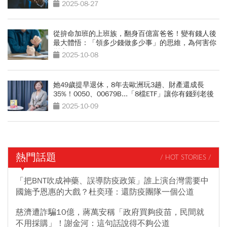
生？
2025-08-27
從拚命加班的上班族，翻身百億富爸爸！變有錢人後
最大體悟：「領多少錢做多少事」的思維，為何害你
變窮？
2025-10-08
她49歲提早退休，8年去歐洲玩3趟、財產還成長
35%！0050、00679B...「8檔ETF」讓你有錢到老後
2025-10-09
熱門話題
/ HOT STORIES /
「把BNT吹成神藥、誤導防疫政策」誰上演台灣需要中
國施予恩惠的大戲？杜奕瑾：還防疫團隊一個公道
慈濟遭詐騙10億，蔣萬安稱「政府買夠疫苗，民間就
不用採購」！謝金河：這句話說得不夠公道