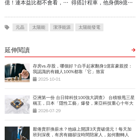
元晶
太陽能
潔淨能源
太陽能發電
延伸閱讀
存房vs.存股，哪個好？白手起家翻身1億富豪親授：
我認識的有錢人100%都靠「它」致富
2025-10-01
亞洲第一份 台日韓科技100強大調查》 台積狠甩三星
稱王，日本「隱性工藝」爆發，東亞科技重心十年大
轉移 AI鏈三國志
2026-07-29
厭倦賣肝換薪水？他線上開課3天賣破億元！每天加
班到深夜，有房有錢卻沒時間陪家人，如何翻轉人