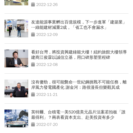
2022-12-26
友達能源事業孵出百億規模，下一步進軍「建築業」
…綠能建材減重2成，「省工也不會漏水」
2022-12-09
看好台灣，將投資興建綠能大樓！紐約旅館大樓領導
建商江俊霖以誠信立基，用口碑形塑里程碑
2022-12-08
沒有傻勁，很可能斃命…世紀鋼挑戰不可能任務，離
岸風力發電國產化 謝金河：路很漫長但樂觀其成
2022-11-21
英特爾、台積電…美520億美元晶片法案若拍板「誰
最得利」？兩表看資本支出、赴美投資有多少
2022-07-20