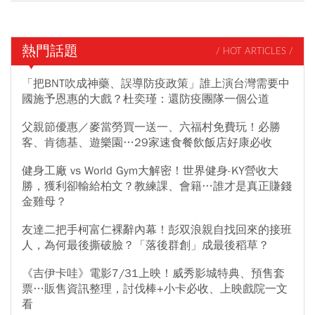
熱門話題
/ HOT ARTICLES /
「把BNT吹成神藥、誤導防疫政策」誰上演台灣需要中
國施予恩惠的大戲？杜奕瑾：還防疫團隊一個公道
父親節優惠／麥當勞買一送一、六福村免費玩！必勝
客、肯德基、遊樂園…29家速食餐飲飯店好康必收
健身工廠 vs World Gym大解密！世界健身-KY營收大
勝，獲利卻輸給柏文？教練課、會籍…誰才是真正賺錢
金雞母？
友達二把手柯富仁裸辭內幕！彭双浪親自找回來的接班
人，為何最後撕破臉？「落後群創」成最後稻草？
《吉伊卡哇》電影7/31上映！威秀影城特典、預售套
票…販售資訊整理，討伐棒+小卡必收、上映戲院一文
看