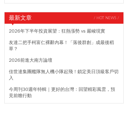
最新文章
/ HOT NEWS /
2026年下半年投資展望：狂熱漲勢 vs 嚴峻現實
友達二把手柯富仁裸辭內幕！「落後群創」成最後稻
草？
2026前進大南方論壇
佳世達集團艦隊無人機小隊起飛！鎖定美日頂級客戶切
入
今周刊30週年特輯｜更好的台灣：回望精彩風雲，預
見前瞻行動