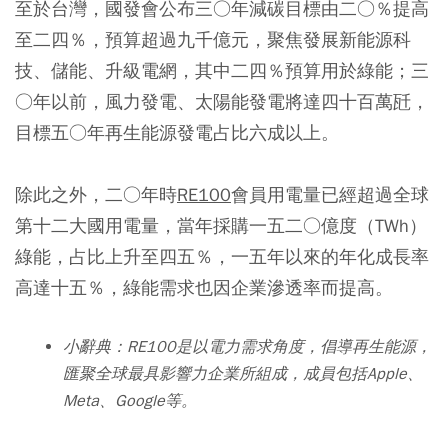
至於台灣，國發會公布三○年減碳目標由二○％提高
至二四％，預算超過九千億元，聚焦發展新能源科
技、儲能、升級電網，其中二四％預算用於綠能；三
○年以前，風力發電、太陽能發電將達四十百萬瓩，
目標五○年再生能源發電占比六成以上。
除此之外，二○年時
RE100
會員用電量已經超過全球
第十二大國用電量，當年採購一五二○億度（TWh）
綠能，占比上升至四五％，一五年以來的年化成長率
高達十五％，綠能需求也因企業滲透率而提高。
小辭典：RE100是以電力需求角度，倡導再生能源，
匯聚全球最具影響力企業所組成，成員包括Apple、
Meta、Google等。