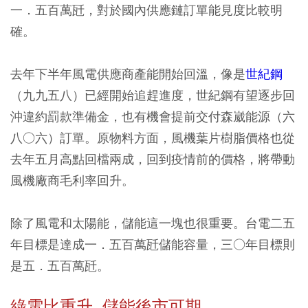
一．五百萬瓩，對於國內供應鏈訂單能見度比較明
確。
去年下半年風電供應商產能開始回溫，像是
世紀鋼
（九九五八）已經開始追趕進度，世紀鋼有望逐步回
沖違約罰款準備金，也有機會提前交付森崴能源（六
八○六）訂單。原物料方面，風機葉片樹脂價格也從
去年五月高點回檔兩成，回到疫情前的價格，將帶動
風機廠商毛利率回升。
除了風電和太陽能，儲能這一塊也很重要。台電二五
年目標是達成一．五百萬瓩儲能容量，三○年目標則
是五．五百萬瓩。
綠電比重升 儲能後市可期