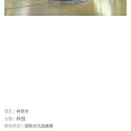
林韋伶
科技
擷取自元晶臉書