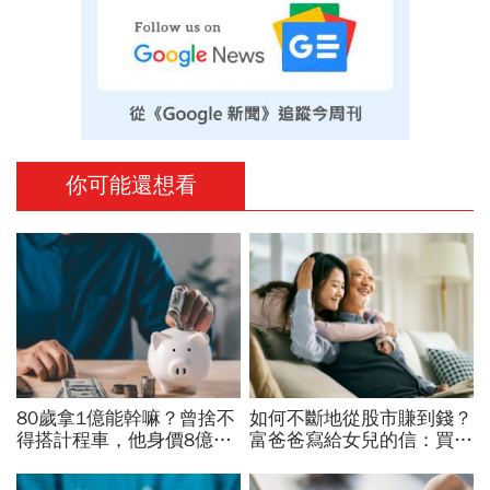
你可能還想看
80歲拿1億能幹嘛？曾捨不
如何不斷地從股市賺到錢？
得搭計程車，他身價8億後
富爸爸寫給女兒的信：買股
醒悟「40~60歲是花錢黃金
票，一生不能踩的3條紅線
期」：這3件事花錢別手軟