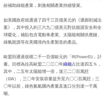
紛補助綠能產業，刺激相關產業持續發展。
如美國政府就通過了四千三百億美元的《通膨削減法
案》，其中投入約三六九○億美元對抗能源安全和全
球暖化，補貼包含電動車產業、太陽能相關供應鏈、
綠氫能源等在美國境內生產製造的產品。
歐盟則通過規模二千一百億歐元的「REPowerEU」計
畫。目標為拉高歐盟二○三○年
綠能
占比達四五％，
其中，二五年太陽能增一倍，達三二○百萬瓩
（GW），三○年安裝容量提升至六○○百萬瓩；三
○年以前，綠色氫氣國內產量及進口分別達一千萬
噸。