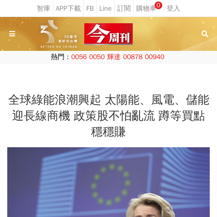
0
熱門：
0056
0050
輝達
00878
00940
全球綠能浪潮興起 太陽能、風電、儲能
迎長線商機 政策股不怕亂流 蹲等買點
穩穩賺