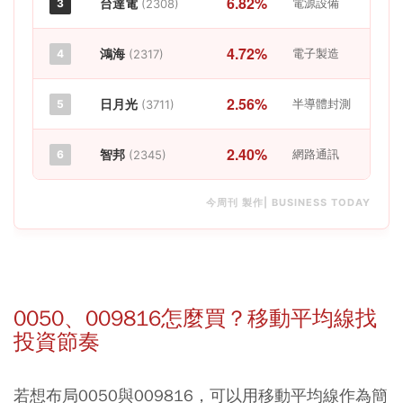
6.82%
台達電
電源設備
3
(2308)
4.72%
鴻海
電子製造
4
(2317)
2.56%
日月光
半導體封測
5
(3711)
2.40%
智邦
網路通訊
6
(2345)
今周刊 製作| BUSINESS TODAY
0050、009816怎麼買？移動平均線找
投資節奏
若想布局0050與009816，可以用移動平均線作為簡