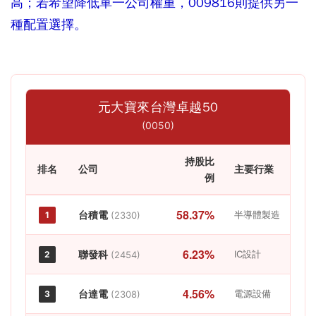
高；若希望降低單一公司權重，009816則提供另一
種配置選擇。
元大寶來台灣卓越50
(0050)
持股比
排名
公司
主要行業
例
58.37%
台積電
半導體製造
1
(2330)
6.23%
聯發科
IC設計
2
(2454)
4.56%
台達電
電源設備
3
(2308)