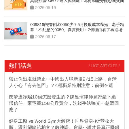
真能打贏0050？達人揭關鍵：為何動能分配恐成雙面
刃
2026-05-19
009816內扣有比0050少？5月換股成本曝光！老手精
算「不配息的0050」真實費用：2個理由看了再進場
2026-06-17
熱門話題
/ HOT ARTICLES /
禁止你出境就禁止…中國出入境新規9/15上路，台灣
人小心「有去無回」？4種職業特別注意：前例在這
慈濟遭詐騙10億怎麼發生的？陳昱瑄律師見證嚴下跪
博信任！豪宅藏158公斤黃金，洗錢手法曝光…慈濟回
應了
健身工廠 vs World Gym大解密！世界健身-KY營收大
勝，獲利卻輸給柏文？教練課、會籍…誰才是真正賺錢