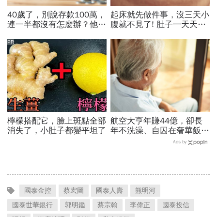
40歲了，別說存款100萬，
起床就先做件事，沒三天小
連一半都沒有怎麼辦？他5
腹就不見了! 肚子一天天變
年從零存到500萬：「無痛
小！
存錢法」脫離月光族
PR
檸檬搭配它，臉上斑點全部
航空大亨年賺44億，卻長
消失了，小肚子都變平坦了
年不洗澡、自囚在奢華飯
店...當年地球上最有錢的
Ads by
人，為何晚年活成一場悲
劇？
國泰金控
蔡宏圖
國泰人壽
熊明河
國泰世華銀行
郭明鑑
蔡宗翰
李偉正
國泰投信