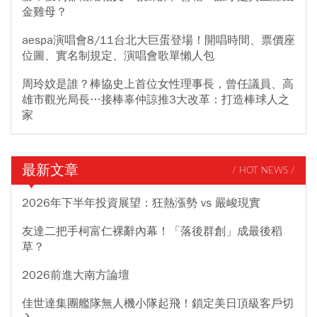
金雞母？
aespa演唱會8/11台北大巨蛋登場！開唱時間、票價座
位圖、實名制規定、演唱會歌單懶人包
周玲妏是誰？棒協史上首位女性理事長，曾任議員、高
雄市觀光局長…接棒辜仲諒推3大改革：打造棒球人之
家
最新文章
/ HOT NEWS /
2026年下半年投資展望：狂熱漲勢 vs 嚴峻現實
友達二把手柯富仁裸辭內幕！「落後群創」成最後稻
草？
2026前進大南方論壇
佳世達集團艦隊無人機小隊起飛！鎖定美日頂級客戶切