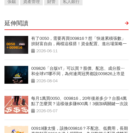
張錫
資產管理
財管
私人銀行
延伸閱讀
有了0050，需要再買009816？想「快速累積張數」
拚財富自由，兩檔這樣搭！資金配置、進出場策略一
次看
2026-06-11
009826「台版VT」可以買？股價、配息、成分股…
和全球VT哪不同，為何連周冠男都說009826上市是
邁大步？
2026-08-04
每月1萬買0050、009816，20年後差多少？台股4萬
點了怎麼買？這樣做多賺800萬！3個加碼關鍵一次說
清楚
2026-05-07
00919賺太慢，該換009816？不配息、低費用，長期