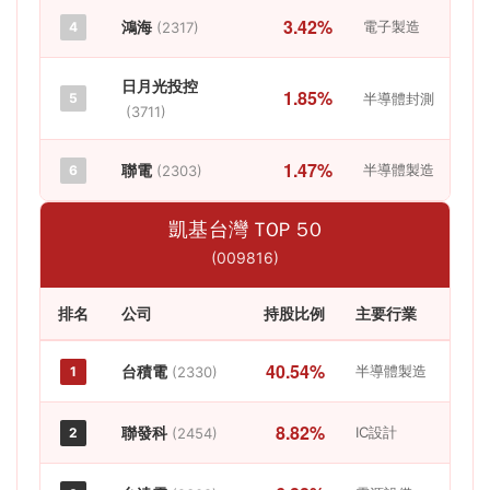
3.42%
鴻海
電子製造
4
(2317)
日月光投控
1.85%
5
半導體封測
(3711)
1.47%
聯電
半導體製造
6
(2303)
凱基台灣 TOP 50
(009816)
排名
公司
持股比例
主要行業
40.54%
台積電
半導體製造
1
(2330)
8.82%
聯發科
IC設計
2
(2454)