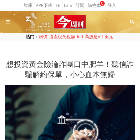
0
熱門：
房價
遺產稅免稅額
fed
高股息etf
美元
想投資黃金險淪詐團口中肥羊！聽信詐
騙解約保單，小心血本無歸