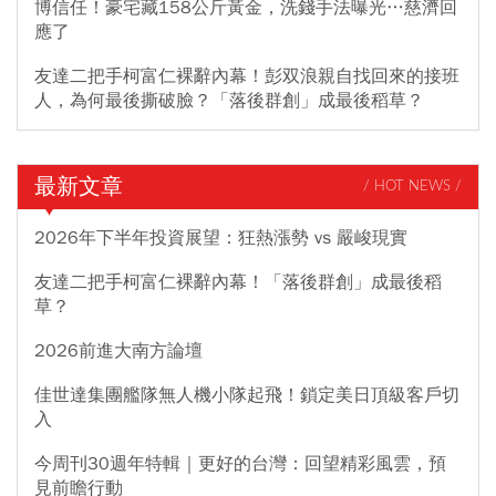
博信任！豪宅藏158公斤黃金，洗錢手法曝光…慈濟回
應了
友達二把手柯富仁裸辭內幕！彭双浪親自找回來的接班
人，為何最後撕破臉？「落後群創」成最後稻草？
最新文章
/ HOT NEWS /
2026年下半年投資展望：狂熱漲勢 vs 嚴峻現實
友達二把手柯富仁裸辭內幕！「落後群創」成最後稻
草？
2026前進大南方論壇
佳世達集團艦隊無人機小隊起飛！鎖定美日頂級客戶切
入
今周刊30週年特輯｜更好的台灣：回望精彩風雲，預
見前瞻行動