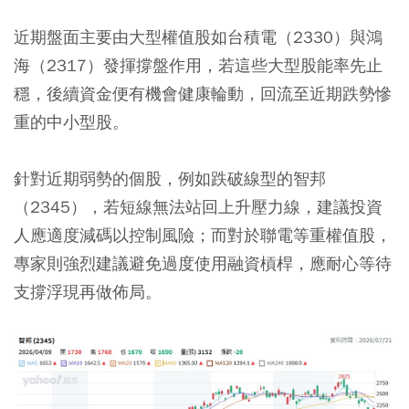
近期盤面主要由大型權值股如
台積電（2330）
與
鴻
海（2317）
發揮撐盤作用，若這些大型股能率先止
穩，後續資金便有機會健康輪動，回流至近期跌勢慘
重的中小型股。
針對近期弱勢的個股，例如跌破線型的
智邦
（2345）
，若短線無法站回上升壓力線，建議投資
人應適度減碼以控制風險；而對於聯電等重權值股，
專家則強烈建議避免過度使用融資槓桿，應耐心等待
支撐浮現再做佈局。