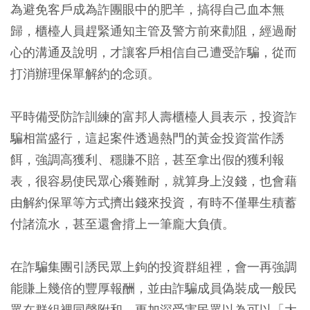
為避免客戶成為詐團眼中的肥羊，搞得自己血本無
歸，櫃檯人員趕緊通知主管及警方前來勸阻，經過耐
心的溝通及說明，才讓客戶相信自己遭受詐騙，從而
打消辦理保單解約的念頭。
平時備受防詐訓練的富邦人壽櫃檯人員表示，投資詐
騙相當盛行，這起案件透過熱門的黃金投資當作誘
餌，強調高獲利、穩賺不賠，甚至拿出假的獲利報
表，很容易使民眾心癢難耐，就算身上沒錢，也會藉
由解約保單等方式擠出錢來投資，有時不僅畢生積蓄
付諸流水，甚至還會揹上一筆龐大負債。
在詐騙集團引誘民眾上鉤的投資群組裡，會一再強調
能賺上幾倍的豐厚報酬，並由詐騙成員偽裝成一般民
眾在群組裡同聲附和，更加深受害民眾以為可以「大