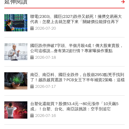
延伸閱讀
聯電(2303)、國巨(2327)跌停又鎖死！擁擠交易兩大
代表：怎麼上去就怎麼下來「關鍵價位能撐住再下
手」
2026-07-20
國巨跌停摔破7字頭、半個月殺4成！傳大股東賣股，
公司這樣說...會有第2波行情？專家曝操作重點
2026-07-18
南亞、南亞科、國巨全跌停，台股崩2953點兇手找到
了！越跌越買選誰？PCB女王下半年補貨2策略：這檔
先別接刀
2026-07-17
台塑化還能買？股價53.4元→80元漲停「10天飆5
成」！台塑、台化、南亞該挑誰：空手別追它
2026-07-16