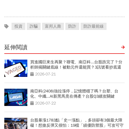
「它」致富
翻1萬倍的秘訣「年輕又
窮」
投資
詐騙
富邦人壽
防詐
防詐最前線
延伸閱讀
買進國巨來生再聚？聯電、南亞科...台股跌完了？分
析師揭關鍵底線！被動元件還能買？3訊號看抄底還
是接刀
2026-07-21
南亞科(2408)強拉漲停，記憶體穩了嗎？台塑、台
化、中纖...AI新黑馬竟在傳產？台股Q3續攻關鍵
2026-07-22
台股暴漲1783點「史一漲點」，多頭卻有3個最大障
礙！想搶反彈又很怕：19檔「績優防禦股」可攻可守