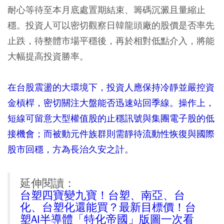
耐心等待至
本月底處置期結束
、
籌碼沉澱且量縮止
穩
。投資人可以密切觀察
日韓龍頭廠的股價是否率先
止跌
，待整體市場平穩後，再於相對低點介入，將能
大幅提高投資勝率。
在台股震盪的大環境下，投資人應保持冷靜並嚴控資
金槓桿，密切關注大盤能否迅速站回季線。操作上，
短線可留意大型權值股的止穩訊號與集團電子股的低
接機會；而被動元件族群則需靜待流動性恢復與國際
股市回穩，方為長治久安之計。
延伸閱讀：
台塑四寶變九寶！台塑、南亞、台
化、台塑化還能買？最新目標價！台
塑AI半導體「特化帝國」版圖一次看