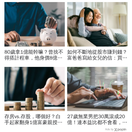
80歲拿1億能幹嘛？曾捨不
如何不斷地從股市賺到錢？
得搭計程車，他身價8億後
富爸爸寫給女兒的信：買股
醒悟「40~60歲是花錢黃金
票，一生不能踩的3條紅線
期」：這3件事花錢別手軟
存房vs.存股，哪個好？白
27歲無業男把30萬滾成20
手起家翻身1億富豪親授：
億！連本益比都不會看，氣
我認識的有錢人100%都靠
死一堆金融專家…財產5年
Ads by