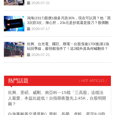
2026-07-21
鴻海(2317)股價1個多月跌30%，現在可以買？他「買
3次賠3次」捶心肝，23x元是抄底還是接刀？股價翻
身2關鍵
2026-07-17
欣興、台光電、國巨、聯電…台股漲逾1700點第1強
站回季線，最弱都漲停了！這2檔外資為何喊翻倍？
2026-07-21
熱門話題
/ HOT ARTICLES /
欣興、景碩、威剛、南亞科…15檔「三高股」這檔法
人最愛、本益比超低！台指期夜盤先上45K，台股明開
飆？
白海豚颱風交通異動》華航、長榮、虎航、星宇8/9取