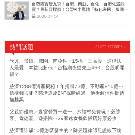
台塑四寶變九寶！台塑、南亞、台化、台塑化還能
買？最新目標價！台塑AI半導體「特化帝國」版圖一
次看
2026-07-14
熱門話題
/ HOT STORIES /
欣興、景碩、威剛、南亞科…15檔「三高股」這檔法
人最愛、本益比超低！台指期夜盤先上45K，台股明開
飆？
慈濟1288億資產揭秘！年捐贈72億、不動產815億…
信徒錢去哪？慈濟還原BNT採購經過，他拆解信件批越
描越黑
父親節優惠／麥當勞買一送一、六福村免費玩！必勝
客、肯德基、遊樂園…29家速食餐飲飯店好康必收
慈濟遭詐騙10億怎麼發生的？陳昱瑄律師見證嚴下跪