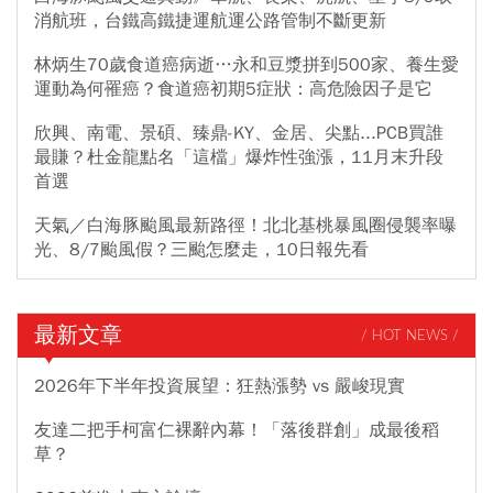
消航班，台鐵高鐵捷運航運公路管制不斷更新
林炳生70歲食道癌病逝…永和豆漿拼到500家、養生愛
運動為何罹癌？食道癌初期5症狀：高危險因子是它
欣興、南電、景碩、臻鼎-KY、金居、尖點...PCB買誰
最賺？杜金龍點名「這檔」爆炸性強漲，11月末升段
首選
天氣／白海豚颱風最新路徑！北北基桃暴風圈侵襲率曝
光、8/7颱風假？三颱怎麼走，10日報先看
最新文章
/ HOT NEWS /
2026年下半年投資展望：狂熱漲勢 vs 嚴峻現實
友達二把手柯富仁裸辭內幕！「落後群創」成最後稻
草？