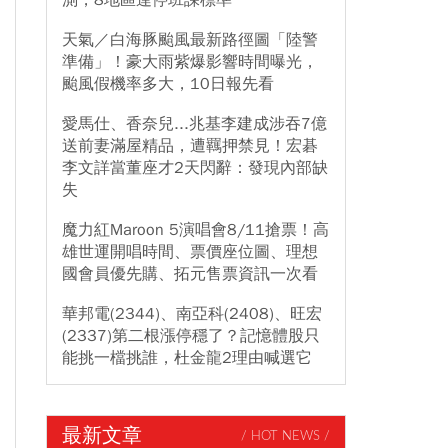
測，8地區達停班課標準
天氣／白海豚颱風最新路徑圖「陸警
準備」！豪大雨紫爆影響時間曝光，
颱風假機率多大，10日報先看
愛馬仕、香奈兒...兆基李建成涉吞7億
送前妻滿屋精品，遭羈押禁見！宏碁
李文詳當董座才2天閃辭：發現內部缺
失
魔力紅Maroon 5演唱會8/11搶票！高
雄世運開唱時間、票價座位圖、理想
國會員優先購、拓元售票資訊一次看
華邦電(2344)、南亞科(2408)、旺宏
(2337)第二根漲停穩了？記憶體股只
能挑一檔挑誰，杜金龍2理由喊選它
最新文章
/ HOT NEWS /