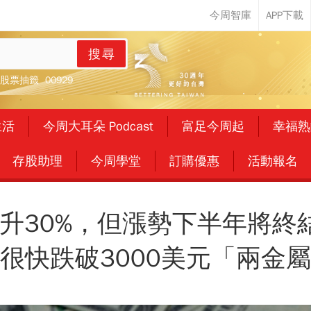
搜尋
股票抽籤
00929
生活
今周大耳朵 Podcast
富足今周起
幸福熟
存股助理
今周學堂
訂購優惠
活動報名
升30%，但漲勢下半年將終
很快跌破3000美元「兩金