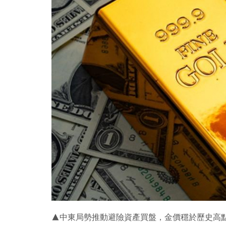
▲中東局勢推動避險資產買盤，金價穩於歷史高