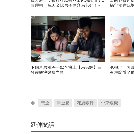
親人過世，銀行存款領不出來怎麼辦？1
出國花費難
個理由，留現金比房子更容易卡死！遺
搞定食宿玩
產繼承3大重點一次看
PR
下個月房租差一點？快上【易借網】三
40歲了，別
分鐘解決燃眉之急
有怎麼辦？他
痛存錢法」
黃金
貴金屬
花旗銀行
中東危機
延伸閱讀