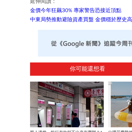
延伸閱讀：
金價今年狂飆30% 專家警告恐接近頂點
中東局勢推動避險資產買盤 金價穩於歷史
你可能還想看
PR