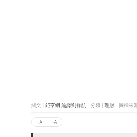
鉅亨網 編譯劉祥航
理財
+A
-A