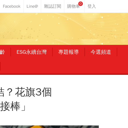
0
齡
ESG永續台灣
專題報導
今選頻道
結？花旗3個
屬接棒」