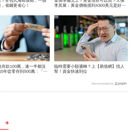
抓？全包式海島假期，一價
金價準備北上？黃金現在可以買？大佛
樂，省錢更省心！
李其展：黃金價格摸到4300美元是好
事！瑞銀3理由喊5000美元不遠了
PR
說存款100萬，連一半都沒
臨時需要小額週轉？上【易借網】找人
5年從零存到500萬：「無
幫！資金快速到位
脫離月光族
Recommended by