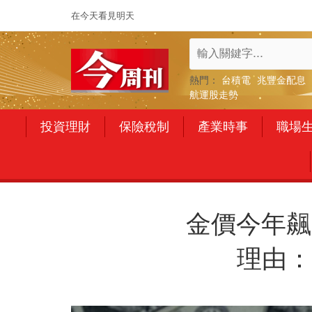
在今天看見明天
熱門：
台積電
兆豐金配息
航運股走勢
投資理財
保險稅制
產業時事
職場
金價今年飆
理由：