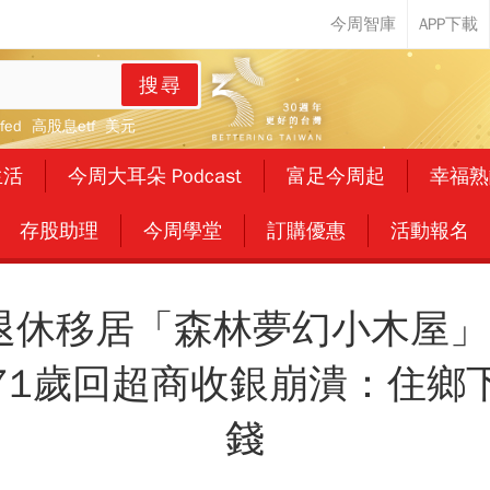
搜尋
fed
高股息etf
美元
生活
今周大耳朵 Podcast
富足今周起
幸福熟
存股助理
今周學堂
訂購優惠
活動報名
退休移居「森林夢幻小木屋」
71歲回超商收銀崩潰：住鄉
錢