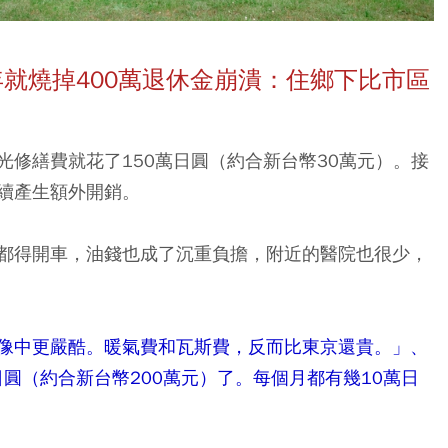
就燒掉400
萬退休金崩潰：住鄉下比市區
修繕費就花了150萬日圓（約合新台幣30萬元）。接
續產生額外開銷。
都得開車，油錢也成了沉重負擔，附近的醫院也很少，
像中更嚴酷。暖氣費和瓦斯費，反而比東京還貴。」、
日圓（約合新台幣200萬元）了。每個月都有幾10萬日