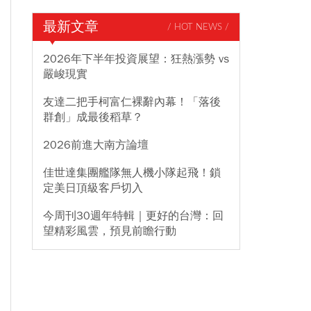
最新文章
/ HOT NEWS /
2026年下半年投資展望：狂熱漲勢 vs
嚴峻現實
友達二把手柯富仁裸辭內幕！「落後
群創」成最後稻草？
2026前進大南方論壇
佳世達集團艦隊無人機小隊起飛！鎖
定美日頂級客戶切入
今周刊30週年特輯｜更好的台灣：回
望精彩風雲，預見前瞻行動