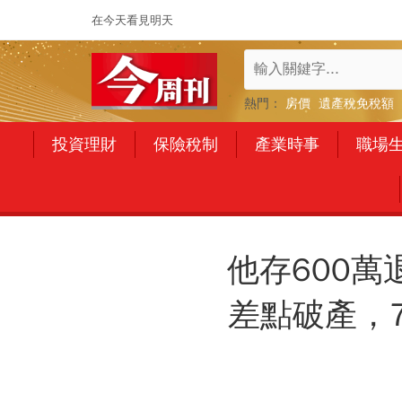
在今天看見明天
熱門：
房價
遺產稅免稅額
投資理財
保險稅制
產業時事
職場
他存600萬
差點破產，