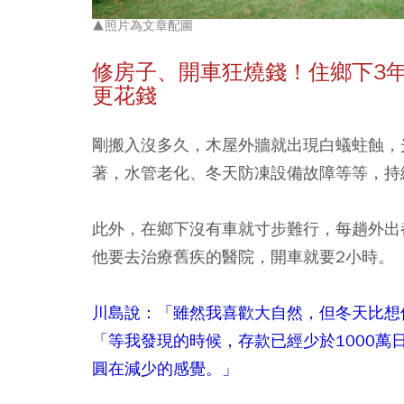
▲照片為文章配圖
修房子、開車狂燒錢！住鄉下3
年
更花錢
剛搬入沒多久，木屋外牆就出現白蟻蛀蝕，光
著，水管老化、冬天防凍設備故障等等，持
此外，在鄉下沒有車就寸步難行，每趟外出
他要去治療舊疾的醫院，開車就要2小時。
川島說：「雖然我喜歡大自然，但冬天比想
「等我發現的時候，存款已經少於1000萬
圓在減少的感覺。」