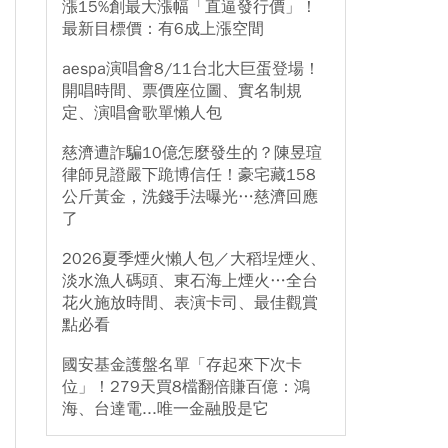
漲15%創最大漲幅「直逼發行價」！
最新目標價：有6成上漲空間
aespa演唱會8/11台北大巨蛋登場！
開唱時間、票價座位圖、實名制規
定、演唱會歌單懶人包
慈濟遭詐騙10億怎麼發生的？陳昱瑄
律師見證嚴下跪博信任！豪宅藏158
公斤黃金，洗錢手法曝光…慈濟回應
了
2026夏季煙火懶人包／大稻埕煙火、
淡水漁人碼頭、東石海上煙火…全台
花火施放時間、表演卡司、最佳觀賞
點必看
國安基金護盤名單「存起來下次卡
位」！279天買8檔翻倍賺百億：鴻
海、台達電...唯一金融股是它