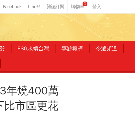
0
齡
ESG永續台灣
專題報導
今選頻道
3年燒400萬
下比市區更花