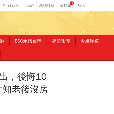
0
齡
ESG永續台灣
專題報導
今選頻道
出，後悔10
才知老後沒房