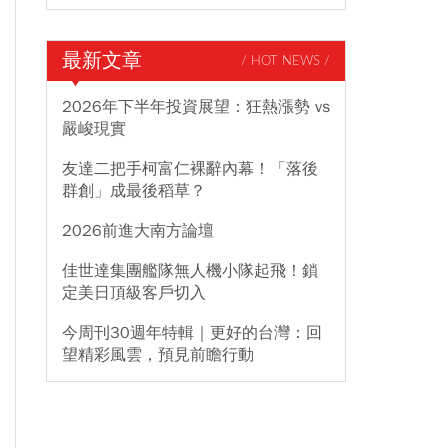
最新文章
/ HOT NEWS /
2026年下半年投資展望：狂熱漲勢 vs
嚴峻現實
友達二把手柯富仁裸辭內幕！「落後
群創」成最後稻草？
2026前進大南方論壇
佳世達集團艦隊無人機小隊起飛！鎖
定美日頂級客戶切入
今周刊30週年特輯｜更好的台灣：回
望精彩風雲，預見前瞻行動