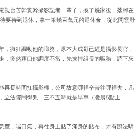
電視台苦幹實幹攝影記者一輩子，換了幾家後，落腳在
期待要待到退休，拿一筆幾百萬元的退休金，從此閒雲野
年，瘋狂調動他的職務，原本大成哥已經是攝影長官，
走，突然藉口他調度不當，先拔掉組長的職務，調下來
能再長時間扛攝影機，公司故意哪裡辛苦往哪裡去，凡
，立法院鬧得兇，三不五時就是早車（凌晨5點上
息室，喘口氣，再往身上貼了滿身的貼布，才有辦法騎