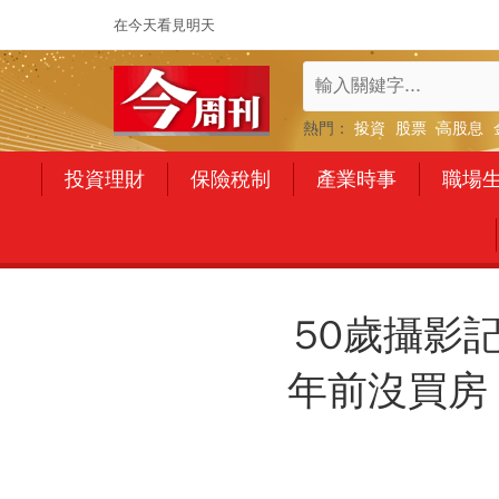
在今天看見明天
熱門：
投資
股票
高股息
投資理財
保險稅制
產業時事
職場
50歲攝影
年前沒買房