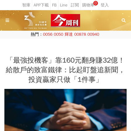
0
熱門：
0056
0050
輝達
00878
00940
「最強投機客」靠160元翻身賺32億！
給散戶的致富鐵律：比起盯盤追新聞，
投資贏家只做「1件事」