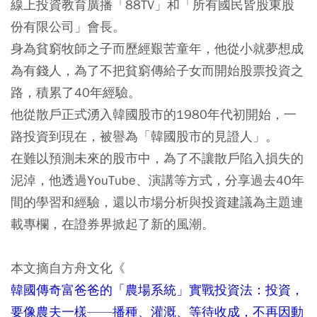
線上投資教育廣播「88TV」和「所有國民皆股東股
份有限公司」會長。
身為貧窮牧師之子而歷經艱苦童年，他從小就夢想成
為有錢人，為了不把貧窮傳給子女而開始股票投資之
路，積累了40年經驗。
他從散戶正式湧入韓國股市的1980年代初開始，一
路投資到現在，被譽為「韓國股市的見證人」。
在難以預測未來的股市中，為了不讓散戶陷入損失的
泥淖，他透過YouTube、演講等方式，分享過去40年
間的學習和經驗，還以市場分析與投資建議為主題連
載專欄，在證券界掀起了新的風潮。
本文摘自方舟文化《
韓國傳奇富爸爸的「農場系統」實戰投資法：投資，
要像農夫一樣——播種、灌溉、等待收成，不再因動