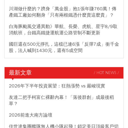
川湖做什麼的？躋身「萬金股」抱1張年賺760萬！傳
產鐵工廠如何翻身「只有兩根鐵憑什麼賣這麼貴」？
白海豚颱風交通異動》華航、長榮、虎航、星宇8/9取
消航班，台鐵高鐵捷運航運公路管制不斷更新
國巨還在500元掙扎，這檔已連6漲「反彈7成」衝千金
股，法人喊到1430元，還有5成空間
最新文章
/ HOT NEWS /
2026年下半年投資展望：狂熱漲勢 vs 嚴峻現實
友達二把手柯富仁裸辭內幕！「落後群創」成最後稻
草？
2026前進大南方論壇
佳世達集團艦隊無人機小隊起飛！鎖定美日頂級客戶切