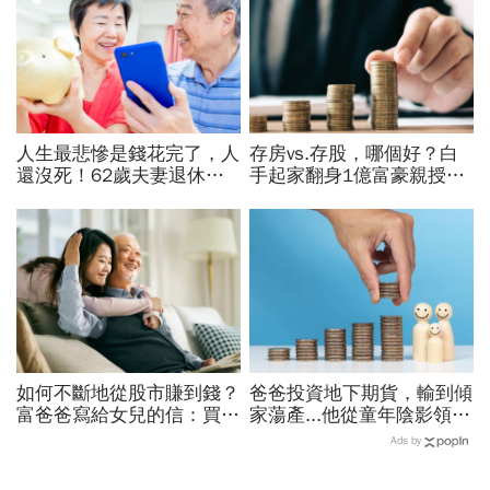
人生最悲慘是錢花完了，人
存房vs.存股，哪個好？白
還沒死！62歲夫妻退休前
手起家翻身1億富豪親授：
夕才驚覺錢沒存夠，5招擠
我認識的有錢人100%都靠
出4800萬養老金
「它」致富
如何不斷地從股市賺到錢？
爸爸投資地下期貨，輸到傾
富爸爸寫給女兒的信：買股
家蕩產...他從童年陰影領
票，一生不能踩的3條紅線
悟：在股市賺錢，其實跟養
Ads by
小孩一樣，重點不是「誰最
厲害」