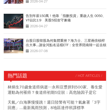
2026-04-27
告別年薪150萬！他靠「指數投資」重啟人生 0050、
VT佔比1:9 美股5招攻守兼備
2026-04-27
台股日股韓股為何集體重挫？海力士、三星兩倍槓桿
出大事...謝金河點名這檔ETF：全世界陪南韓一起去槓
桿
2026-07-08
熱門話題
/ HOT ARTICLES /
林炳生70歲食道癌病逝…永和豆漿拼到500家、養生愛
運動為何罹癌？食道癌初期5症狀：高危險因子是它
天氣／白海豚慢慢跳！週日陸警有可能？氣象署「3字
回應」...最新風雨預測，8地區達停班課標準