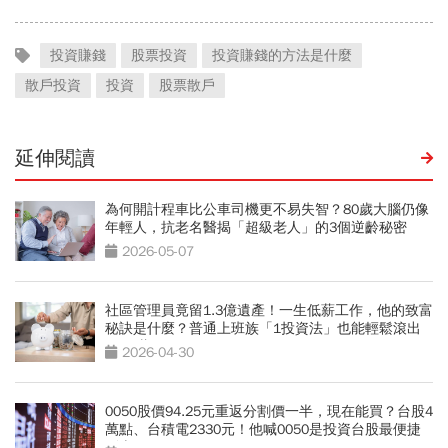
投資賺錢
股票投資
投資賺錢的方法是什麼
散戶投資
投資
股票散戶
延伸閱讀
為何開計程車比公車司機更不易失智？80歲大腦仍像
年輕人，抗老名醫揭「超級老人」的3個逆齡秘密
2026-05-07
社區管理員竟留1.3億遺產！一生低薪工作，他的致富
秘訣是什麼？普通上班族「1投資法」也能輕鬆滾出
4800萬
2026-04-30
0050股價94.25元重返分割價一半，現在能買？台股4
萬點、台積電2330元！他喊0050是投資台股最便捷
列車