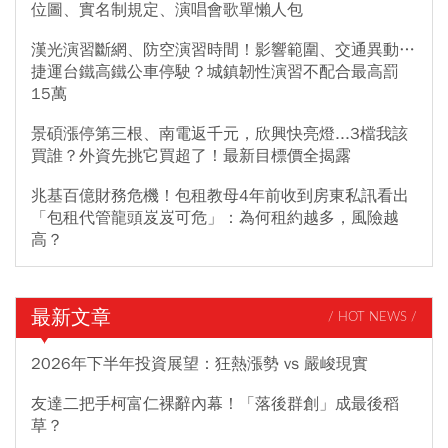
位圖、實名制規定、演唱會歌單懶人包
漢光演習斷網、防空演習時間！影響範圍、交通異動…
捷運台鐵高鐵公車停駛？城鎮韌性演習不配合最高罰
15萬
景碩漲停第三根、南電返千元，欣興快亮燈...3檔我該
買誰？外資先挑它買超了！最新目標價全揭露
兆基百億財務危機！包租教母4年前收到房東私訊看出
「包租代管龍頭岌岌可危」：為何租約越多，風險越
高？
最新文章
/ HOT NEWS /
2026年下半年投資展望：狂熱漲勢 vs 嚴峻現實
友達二把手柯富仁裸辭內幕！「落後群創」成最後稻
草？