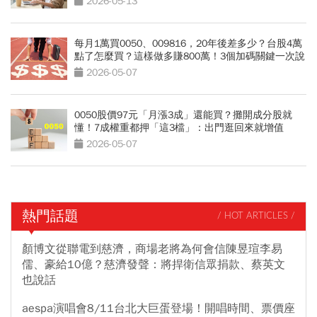
2026-05-13
每月1萬買0050、009816，20年後差多少？台股4萬
點了怎麼買？這樣做多賺800萬！3個加碼關鍵一次說
清楚
2026-05-07
0050股價97元「月漲3成」還能買？攤開成分股就
懂！7成權重都押「這3檔」：出門逛回來就增值
2026-05-07
熱門話題
/ HOT ARTICLES /
顏博文從聯電到慈濟，商場老將為何會信陳昱瑄李易
儒、豪給10億？慈濟發聲：將捍衛信眾捐款、蔡英文
也說話
aespa演唱會8/11台北大巨蛋登場！開唱時間、票價座