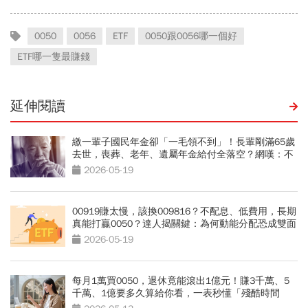
0050
0056
ETF
0050跟0056哪一個好
ETF哪一隻最賺錢
延伸閱讀
繳一輩子國民年金卻「一毛領不到」！長輩剛滿65歲
去世，喪葬、老年、遺屬年金給付全落空？網嘆：不
如買0050
2026-05-19
00919賺太慢，該換009816？不配息、低費用，長期
真能打贏0050？達人揭關鍵：為何動能分配恐成雙面
刃
2026-05-19
每月1萬買0050，退休竟能滾出1億元！賺3千萬、5
千萬、1億要多久算給你看，一表秒懂「殘酷時間
差」