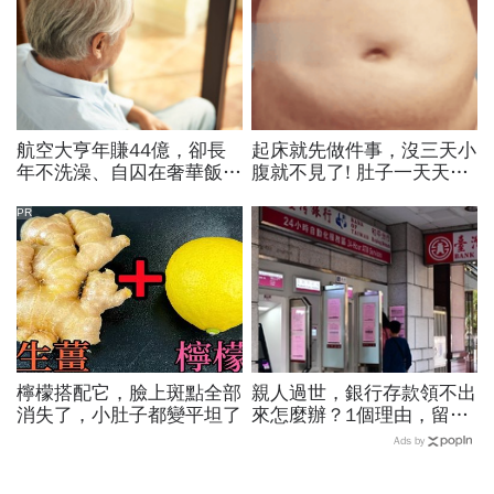
航空大亨年賺44億，卻長
起床就先做件事，沒三天小
年不洗澡、自囚在奢華飯
腹就不見了! 肚子一天天變
店...當年地球上最有錢的
小！
人，為何晚年活成一場悲
PR
劇？
檸檬搭配它，臉上斑點全部
親人過世，銀行存款領不出
消失了，小肚子都變平坦了
來怎麼辦？1個理由，留現
金比房子更容易卡死！遺產
Ads by
繼承3大重點一次看