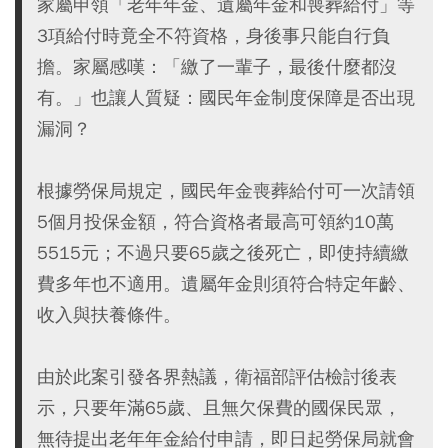
家屬申領「老年年金、遺屬年金和喪葬給付」等
3項給付時竟全不符資格，身後事只能自行負
擔。家屬感嘆：「繳了一輩子，最後什麼都沒
有。」也讓人質疑：國民年金制度保障是否出現
漏洞？
根據勞保局規定，國民年金喪葬給付可一次請領
5個月投保金額，符合資格者最高可領約10萬
5515元；不過只要65歲之後死亡，即使持續繳
費多年也不適用。遺屬年金則須符合特定年齡、
收入與扶養條件。
由於此案引發各界熱議，衛福部評估檢討後表
示，只要年滿65歲、且無欠保費的國保民眾，
無待提出老年年金給付申請，即日起勞保局就會